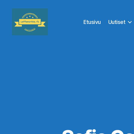
Etusivu
Uutiset
Leffanurkka.fi