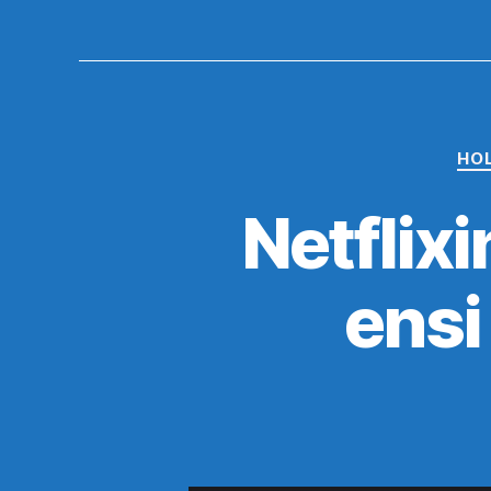
HO
Netflixi
ensi