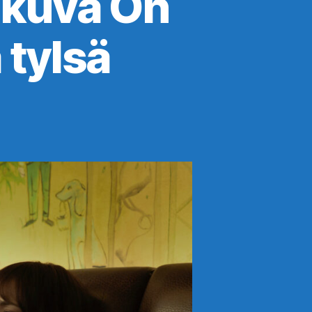
okuva On
 tylsä