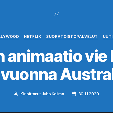
Kategoriat
LLYWOOD
NETFLIX
SUORATOISTOPALVELUT
UUT
n animaatio vie
 vuonna Austra
Kirjoittanut
Juho Kojima
30.11.2020
Kirjoittaja
Julkaisupäivämäärä