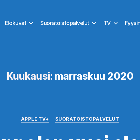
Elokuvat
Suoratoistopalvelut
TV
Fyysi
Kuukausi:
marraskuu 2020
Kategoriat
APPLE TV+
SUORATOISTOPALVELUT