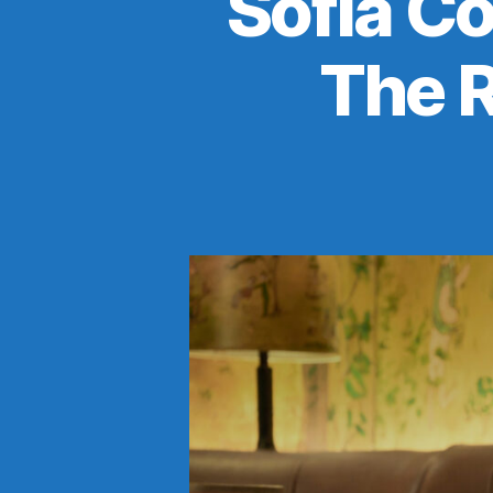
Sofia C
The R