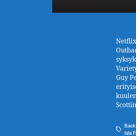
Netfli
Outbac
syksyk
Variet
Guy Pe
erityi
kuulen
Scotti
Back
Avainsan
Isla 