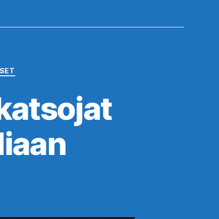
ISET
 katsojat
liaan