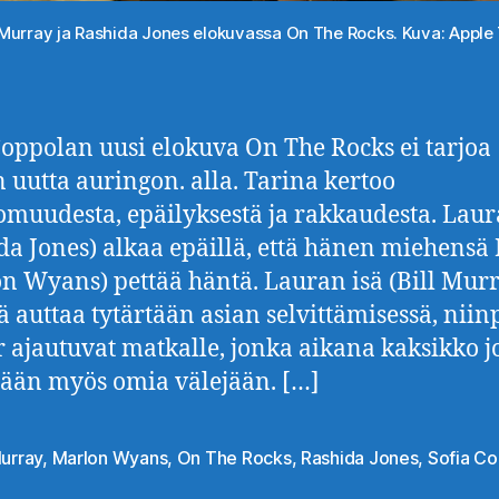
l Murray ja Rashida Jones elokuvassa On The Rocks. Kuva: Apple
Coppolan uusi elokuva On The Rocks ei tarjoa
 uutta auringon. alla. Tarina kertoo
omuudesta, epäilyksestä ja rakkaudesta. Laur
da Jones) alkaa epäillä, että hänen miehensä
n Wyans) pettää häntä. Lauran isä (Bill Mur
ä auttaa tytärtään asian selvittämisessä, niin
är ajautuvat matkalle, jonka aikana kaksikko 
ään myös omia välejään. […]
Murray
,
Marlon Wyans
,
On The Rocks
,
Rashida Jones
,
Sofia C
at