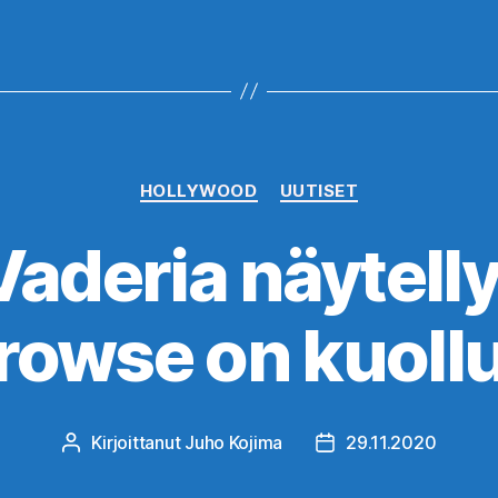
Kategoriat
HOLLYWOOD
UUTISET
Vaderia näytelly
rowse on kuollu
Kirjoittanut
Juho Kojima
29.11.2020
Kirjoittaja
Julkaisupäivämäärä