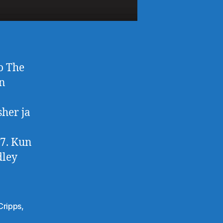
o The
en
sher ja
97. Kun
dley
Cripps
,