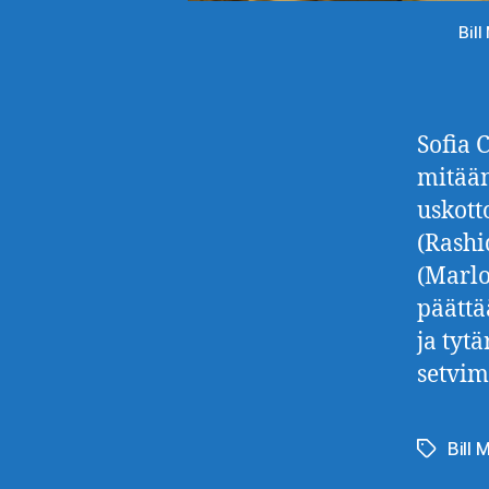
Bil
Sofia 
mitään
uskott
(Rashi
(Marlo
päättä
ja tyt
setvim
Bill 
Avainsan