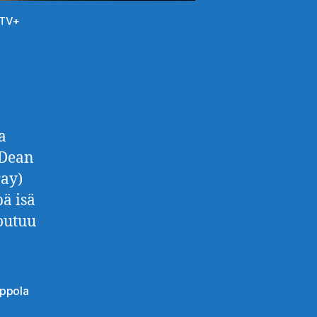
 TV+
a
 Dean
ray)
pä isä
joutuu
oppola