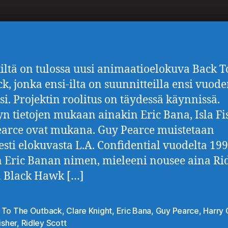
xiltä on tulossa uusi animaatioelokuva Back T
k, jonka ensi-ilta on suunnitteilla ensi vuod
si. Projektin roolitus on täydessä käynnissä.
yn tietojen mukaan ainakin Eric Bana, Isla Fi
arce ovat mukana. Guy Pearce muistetaan
sesti elokuvasta L.A. Confidential vuodelta 19
 Eric Banan nimen, mieleeni nousee aina Ri
n Black Hawk […]
 To The Outback
,
Clare Knight
,
Eric Bana
,
Guy Pearce
,
Harry 
at
Fisher
,
Ridley Scott