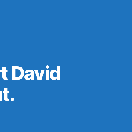
t David
t.