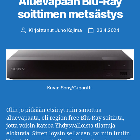
Aluevapaan Blu-Ray
soittimen metsästys
Kirjoittanut
Juho Kojima
23.4.2024
Kirjoittaja
Julkaisupäivämäärä
Kuva: Sony/Gigantti.
Olin jo pitkään etsinyt niin sanottua
aluevapaata, eli region free Blu-Ray soitinta,
jotta voisin katsoa Yhdysvalloista tilattuja
elokuvia. Sitten löysin sellaisen, tai niin luulin.