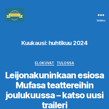
Valikko
Leffanurkka.fi
Kuukausi:
huhtikuu 2024
Kategoriat
ELOKUVAT
TULOSSA
Leijonakuninkaan esiosa
Mufasa teattereihin
joulukuussa – katso uusi
traileri