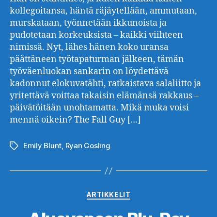
kollegoitansa, häntä räjäytellään, ammutaan,
murskataan, työnnetään ikkunoista ja
pudotetaan korkeuksista – kaikki viihteen
nimissä. Nyt, lähes hänen koko uransa
päättäneen työtapaturman jälkeen, tämän
työväenluokan sankarin on löydettävä
kadonnut elokuvatähti, ratkaistava salaliitto ja
yritettävä voittaa takaisin elämänsä rakkaus –
päivätöitään unohtamatta. Mikä muka voisi
mennä oikein? The Fall Guy […]
Emily Blunt
,
Ryan Gosling
Avainsanat
Kategoriat
ARTIKKELIT