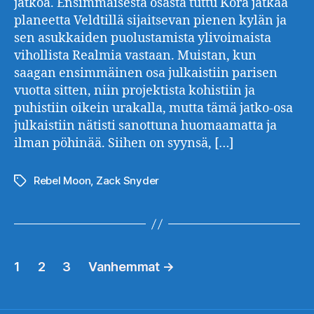
jatkoa. Ensimmäisestä osasta tuttu Kora jatkaa
planeetta Veldtillä sijaitsevan pienen kylän ja
sen asukkaiden puolustamista ylivoimaista
vihollista Realmia vastaan. Muistan, kun
saagan ensimmäinen osa julkaistiin parisen
vuotta sitten, niin projektista kohistiin ja
puhistiin oikein urakalla, mutta tämä jatko-osa
julkaistiin nätisti sanottuna huomaamatta ja
ilman pöhinää. Siihen on syynsä, […]
Rebel Moon
,
Zack Snyder
Avainsanat
Artikkelien
1
2
3
Vanhemmat
→
sivutus