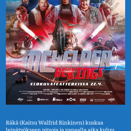
Räkä (Kaitsu Walfrid Rinkinen) kuskaa
leipätyökseen pitsoja ja vapaalla aika kuluu