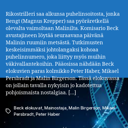
Rikostrilleri saa alkunsa puhelinsoitosta, jonka
Bengt (Magnus Krepper) saa pyöräretkellä
olevalta vaimoltaan Malinilta. Komisario Beck
avustajineen löytää seuraavana päivänä
Malinin ruumiin metsästä. Tutkimusten
keskeisimmäksi johtolangaksi kohoaa
puhelinnumero, joka liittyy myös muihin
väkivallantekoihin. Pääosissa nähdään Beck
elokuvien paras kolmikko Peter Haber, Mikael
Persbradt ja Malin Birgerson. Tässä elokuvassa
on jollain tavalla nykyisin jo kadotettua
pohjoismaista nostalgiaa. […]
Beck elokuvat
,
Mainostaja
,
Malin Birgerson
,
Mikael
Avainsanat
Persbradt
,
Peter Haber