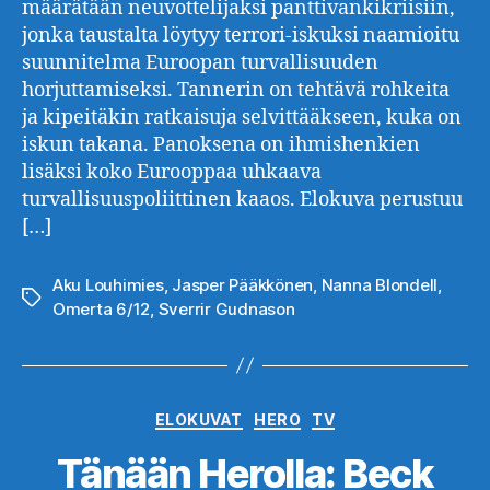
määrätään neuvottelijaksi panttivankikriisiin,
jonka taustalta löytyy terrori-iskuksi naamioitu
suunnitelma Euroopan turvallisuuden
horjuttamiseksi. Tannerin on tehtävä rohkeita
ja kipeitäkin ratkaisuja selvittääkseen, kuka on
iskun takana. Panoksena on ihmishenkien
lisäksi koko Eurooppaa uhkaava
turvallisuuspoliittinen kaaos. Elokuva perustuu
[…]
Aku Louhimies
,
Jasper Pääkkönen
,
Nanna Blondell
,
Avainsanat
Omerta 6/12
,
Sverrir Gudnason
Kategoriat
ELOKUVAT
HERO
TV
Tänään Herolla: Beck