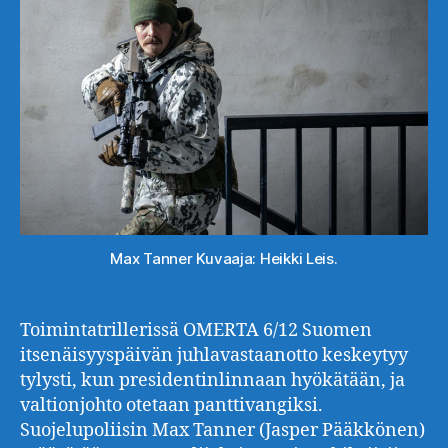
Max Tanner Kuvaaja: Heikki Leis.
Toimintatrillerissä OMERTA 6/12 Suomen
itsenäisyyspäivän juhlavastaanotto keskeytyy
tylysti, kun presidentinlinnaan hyökätään, ja
valtionjohto otetaan panttivangiksi.
Suojelupoliisin Max Tanner (Jasper Pääkkönen)