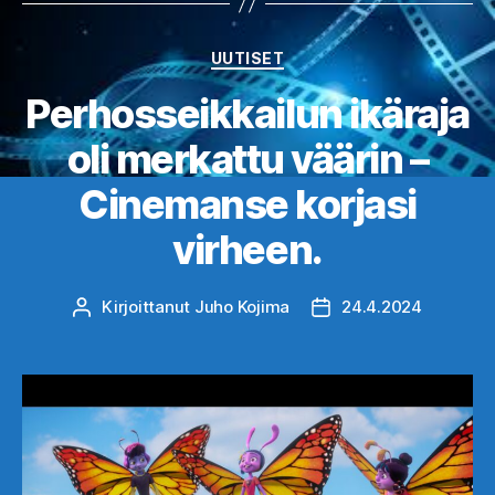
Kategoriat
UUTISET
Perhosseikkailun ikäraja
oli merkattu väärin –
Cinemanse korjasi
virheen.
Kirjoittanut
Juho Kojima
24.4.2024
Kirjoittaja
Julkaisupäivämäärä