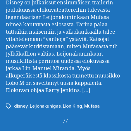
Disney on julkaissut ensimmäisen trailerin
joulukuussa elokuvateattereihin tulevasta
legendaarisen Leijonakuninkaan Mufasa
nimeä kantavasta esiosasta. Tarina palaa
tuttuihin maisemiin ja valkokankaalla tulee
vilahtelemaan ”vanhoja” ystäviä. Katsojat
pääsevät kurkistamaan, miten Mufasasta tuli
Jylhäkallion valtias. Leijonakuninkaan
musiikillista perintöä uudessa elokuvassa
jatkaa Lin-Manuel Miranda. Myös
alkuperäisestä klassikosta tunnettu muusikko
Lobo M on säveltänyt uusia kappaleita.
Elokuvan ohjaa Barry Jenkins. […]
disney
,
Leijonakunigas
,
Lion King
,
Mufasa
Avainsanat