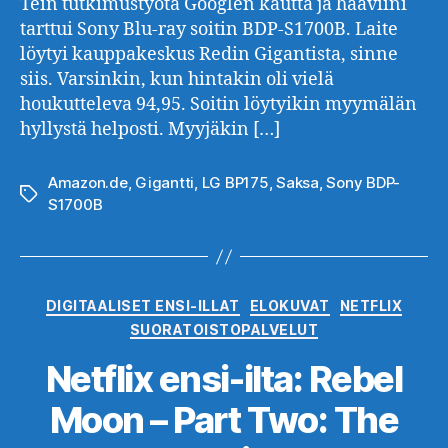
Tein tutkimustyötä Googlen kautta ja haaviini
tarttui Sony Blu-ray soitin BDP-S1700B. Laite
löytyi kauppakeskus Redin Gigantista, sinne
siis. Varsinkin, kun hintakin oli vielä
houkutteleva 94,95. Soitin löytyikin myymälän
hyllystä helposti. Myyjäkin […]
Amazon.de
,
Gigantti
,
LG BP175
,
Saksa
,
Sony BDP-
Avainsanat
S1700B
Kategoriat
DIGITAALISET ENSI-ILLAT
ELOKUVAT
NETFLIX
SUORATOISTOPALVELUT
Netflix ensi-ilta: Rebel
Moon – Part Two: The