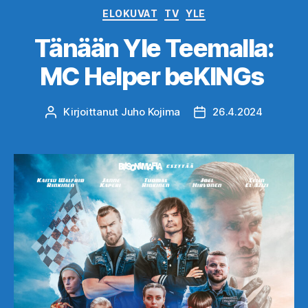
Kategoriat
ELOKUVAT
TV
YLE
Tänään Yle Teemalla:
MC Helper beKINGs
Kirjoittanut
Juho Kojima
26.4.2024
Kirjoittaja
Julkaisupäivämäärä