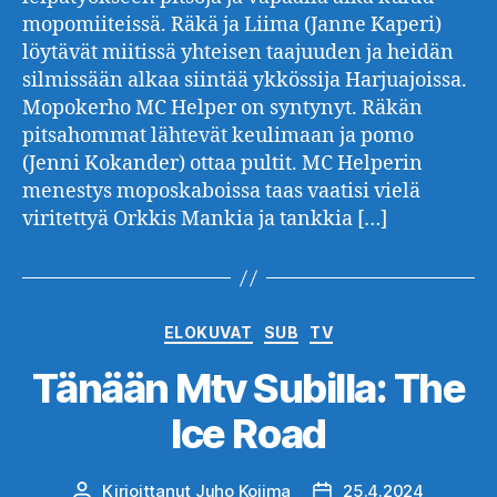
mopomiiteissä. Räkä ja Liima (Janne Kaperi)
löytävät miitissä yhteisen taajuuden ja heidän
silmissään alkaa siintää ykkössija Harjuajoissa.
Mopokerho MC Helper on syntynyt. Räkän
pitsahommat lähtevät keulimaan ja pomo
(Jenni Kokander) ottaa pultit. MC Helperin
menestys moposkaboissa taas vaatisi vielä
viritettyä Orkkis Mankia ja tankkia […]
Kategoriat
ELOKUVAT
SUB
TV
Tänään Mtv Subilla: The
Ice Road
Kirjoittanut
Juho Kojima
25.4.2024
Kirjoittaja
Julkaisupäivämäärä