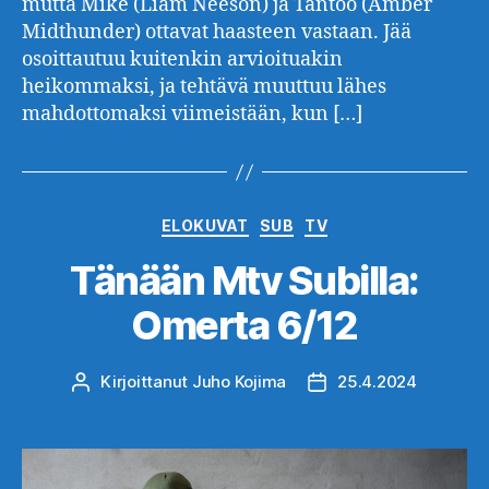
mutta Mike (Liam Neeson) ja Tantoo (Amber
Midthunder) ottavat haasteen vastaan. Jää
osoittautuu kuitenkin arvioituakin
heikommaksi, ja tehtävä muuttuu lähes
mahdottomaksi viimeistään, kun […]
Kategoriat
ELOKUVAT
SUB
TV
Tänään Mtv Subilla:
Omerta 6/12
Kirjoittanut
Juho Kojima
25.4.2024
Kirjoittaja
Julkaisupäivämäärä