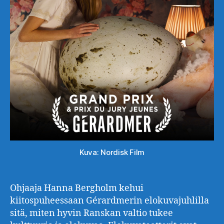
Kuva: Nordisk Film
Ohjaaja Hanna Bergholm kehui
kiitospuheessaan Gérardmerin elokuvajuhlilla
sitä, miten hyvin Ranskan valtio tukee