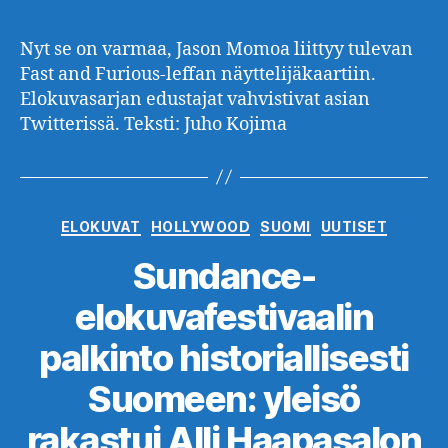
Nyt se on varmaa, Jason Momoa liittyy tulevan
Fast and Furious-leffan näyttelijäkaartiin.
Elokuvasarjan edustajat vahvistivat asian
Twitterissä. Teksti: Juho Kojima
Kategoriat
ELOKUVAT
HOLLYWOOD
SUOMI
UUTISET
Sundance-
elokuvafestivaalin
palkinto historiallisesti
Suomeen: yleisö
rakastui Alli Haapasalon