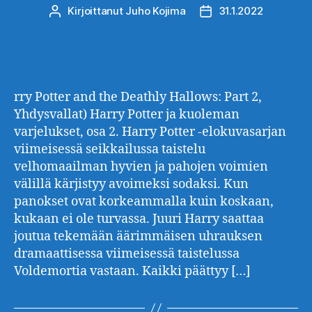
Kirjoittanut
Juho Kojima
31.1.2022
Kirjoittaja
Julkaisupäivämäärä
rry Potter and the Deathly Hallows: Part 2,
Yhdysvallat) Harry Potter ja kuoleman
varjelukset, osa 2. Harry Potter -elokuvasarjan
viimeisessä seikkailussa taistelu
velhomaailman hyvien ja pahojen voimien
välillä kärjistyy avoimeksi sodaksi. Kun
panokset ovat korkeammalla kuin koskaan,
kukaan ei ole turvassa. Juuri Harry saattaa
joutua tekemään äärimmäisen uhrauksen
dramaattisessa viimeisessä taistelussa
Voldemortia vastaan. Kaikki päättyy […]