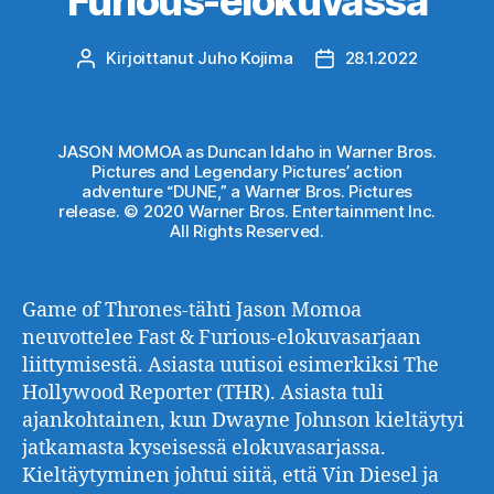
Furious-elokuvassa
Kirjoittanut
Juho Kojima
28.1.2022
Kirjoittaja
Julkaisupäivämäärä
JASON MOMOA as Duncan Idaho in Warner Bros.
Pictures and Legendary Pictures’ action
adventure “DUNE,” a Warner Bros. Pictures
release. © 2020 Warner Bros. Entertainment Inc.
All Rights Reserved.
Game of Thrones-tähti Jason Momoa
neuvottelee Fast & Furious-elokuvasarjaan
liittymisestä. Asiasta uutisoi esimerkiksi The
Hollywood Reporter (THR). Asiasta tuli
ajankohtainen, kun Dwayne Johnson kieltäytyi
jatkamasta kyseisessä elokuvasarjassa.
Kieltäytyminen johtui siitä, että Vin Diesel ja