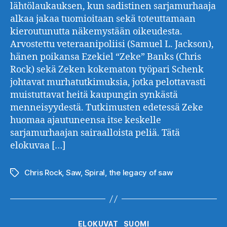
lähtölaukauksen, kun sadistinen sarjamurhaaja
alkaa jakaa tuomioitaan sekä toteuttamaan
kieroutunutta näkemystään oikeudesta.
Arvostettu veteraanipoliisi (Samuel L. Jackson),
hänen poikansa Ezekiel “Zeke” Banks (Chris
Rock) sekä Zeken kokematon työpari Schenk
johtavat murhatutkimuksia, jotka pelottavasti
muistuttavat heitä kaupungin synkästä
menneisyydestä. Tutkimusten edetessä Zeke
huomaa ajautuneensa itse keskelle
sarjamurhaajan sairaalloista peliä. Tätä
elokuvaa […]
Chris Rock
,
Saw
,
Spiral
,
the legacy of saw
Avainsanat
Kategoriat
ELOKUVAT
SUOMI