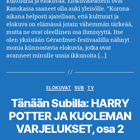
kulttuuria ja elokuvaa. Elokuvateatterit ovat
Ranskassa saaneet olla auki yleisölle. ”Korona-
aikana helposti ajatellaan, että kulttuuri ja
elokuva on elämässä jotain vähemmän tärkeää,
mutta ne ovat oleellinen osa ihmisyyttä. Itse
olen yksistään Gérardmer-festivaalilla nähnyt
monia kiinnostavia elokuvia, jotka ovat
avanneet minulle uusia ikkunoita […]
Kategoriat
ELOKUVAT
SUB
TV
Tänään Subilla: HARRY
POTTER JA KUOLEMAN
VARJELUKSET, osa 2