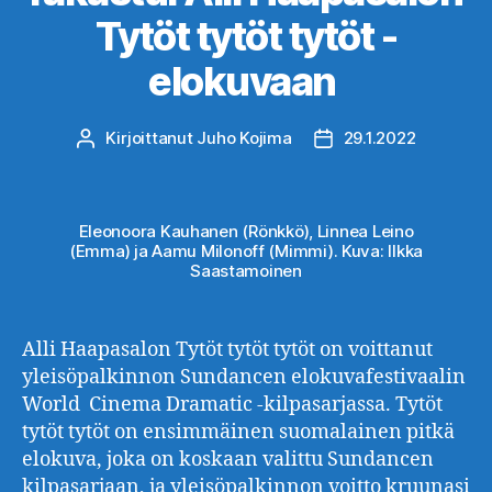
Tytöt tytöt tytöt -
elokuvaan
Kirjoittanut
Juho Kojima
29.1.2022
Kirjoittaja
Julkaisupäivämäärä
Eleonoora Kauhanen (Rönkkö), Linnea Leino
(Emma) ja Aamu Milonoff (Mimmi). Kuva: Ilkka
Saastamoinen
Alli Haapasalon Tytöt tytöt tytöt on voittanut
yleisöpalkinnon Sundancen elokuvafestivaalin
World Cinema Dramatic -kilpasarjassa. Tytöt
tytöt tytöt on ensimmäinen suomalainen pitkä
elokuva, joka on koskaan valittu Sundancen
kilpasarjaan, ja yleisöpalkinnon voitto kruunasi