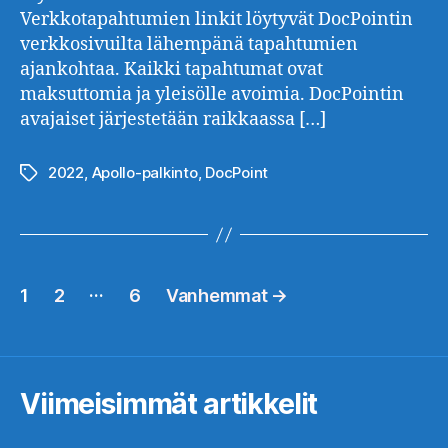
Verkkotapahtumien linkit löytyvät DocPointin
verkkosivuilta lähempänä tapahtumien
ajankohtaa. Kaikki tapahtumat ovat
maksuttomia ja yleisölle avoimia. DocPointin
avajaiset järjestetään raikkaassa […]
2022
,
Apollo-palkinto
,
DocPoint
Avainsanat
Artikkelien
…
1
2
6
Vanhemmat
→
sivutus
Viimeisimmät artikkelit