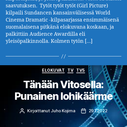
saavutuksen. Tytöt tytöt tytöt (Girl Picture)
kilpaili Sundancen kansainvälisessä World
Cinema Dramatic -kilpasarjassa ensimmäisenä
suomalaisena pitkänä elokuvana koskaan, ja
palkittiin Audience Awardilla eli
yleisöpalkinnolla. Kolmen tytön […]
Kategoriat
ELOKUVAT
TV
TV5
Tänään Vitosella:
Punainen lohikäärme
Kirjoittanut
Juho Kojima
29.1.2022
Kirjoittaja
Julkaisupäivämäärä