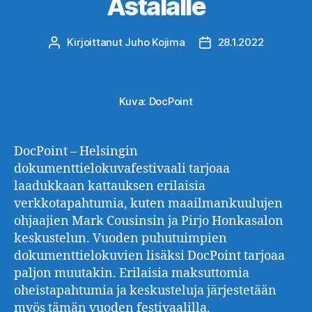
Astalalle
Kirjoittanut
Juho Kojima
28.1.2022
Kirjoittaja
Julkaisupäivämäärä
Kuva: DocPoint
DocPoint – Helsingin
dokumenttielokuvafestivaali tarjoaa
laadukkaan kattauksen erilaisia
verkkotapahtumia, kuten maailmankuulujen
ohjaajien Mark Cousinsin ja Pirjo Honkasalon
keskustelun. Vuoden puhutuimpien
dokumenttielokuvien lisäksi DocPoint tarjoaa
paljon muutakin. Erilaisia maksuttomia
oheistapahtumia ja keskusteluja järjestetään
myös tämän vuoden festivaalilla.