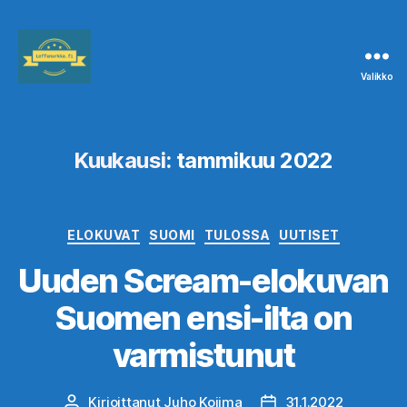
Valikko
Leffanurkka.fi
Kuukausi:
tammikuu 2022
Kategoriat
ELOKUVAT
SUOMI
TULOSSA
UUTISET
Uuden Scream-elokuvan
Suomen ensi-ilta on
varmistunut
Kirjoittanut
Juho Kojima
31.1.2022
Kirjoittaja
Julkaisupäivämäärä