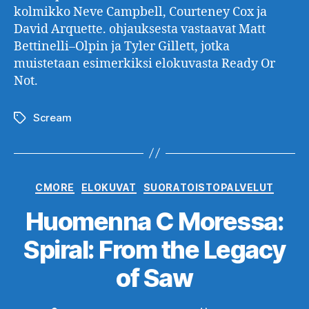
kolmikko Neve Campbell, Courteney Cox ja
David Arquette. ohjauksesta vastaavat Matt
Bettinelli–Olpin ja Tyler Gillett, jotka
muistetaan esimerkiksi elokuvasta Ready Or
Not.
Scream
Avainsanat
Kategoriat
CMORE
ELOKUVAT
SUORATOISTOPALVELUT
Huomenna C Moressa:
Spiral: From the Legacy
of Saw