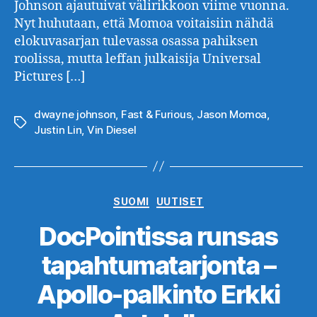
Johnson ajautuivat välirikkoon viime vuonna.
Nyt huhutaan, että Momoa voitaisiin nähdä
elokuvasarjan tulevassa osassa pahiksen
roolissa, mutta leffan julkaisija Universal
Pictures […]
dwayne johnson
,
Fast & Furious
,
Jason Momoa
,
Avainsanat
Justin Lin
,
Vin Diesel
Kategoriat
SUOMI
UUTISET
DocPointissa runsas
tapahtumatarjonta –
Apollo-palkinto Erkki