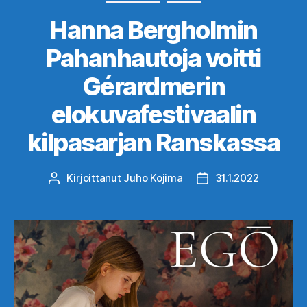
Hanna Bergholmin
Pahanhautoja voitti
Gérardmerin
elokuvafestivaalin
kilpasarjan Ranskassa
Kirjoittanut
Juho Kojima
31.1.2022
Kirjoittaja
Julkaisupäivämäärä