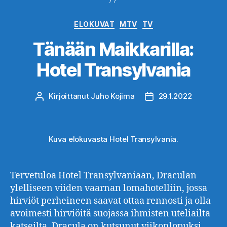
Kategoriat
ELOKUVAT
MTV
TV
Tänään Maikkarilla:
Hotel Transylvania
Kirjoittanut
Juho Kojima
29.1.2022
Kirjoittaja
Julkaisupäivämäärä
Kuva elokuvasta Hotel Transylvania.
Tervetuloa Hotel Transylvaniaan, Draculan
ylelliseen viiden vaarnan lomahotelliin, jossa
hirviöt perheineen saavat ottaa rennosti ja olla
avoimesti hirviöitä suojassa ihmisten uteliailta
katseilta. Dracula on kutsunut viikonlopuksi