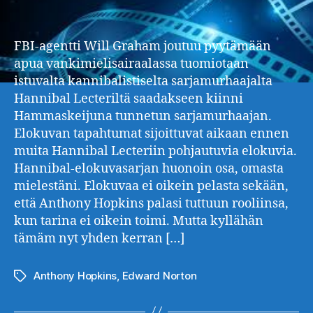
FBI-agentti Will Graham joutuu pyytämään
apua vankimielisairaalassa tuomiotaan
istuvalta kannibalistiselta sarjamurhaajalta
Hannibal Lecteriltä saadakseen kiinni
Hammaskeijuna tunnetun sarjamurhaajan.
Elokuvan tapahtumat sijoittuvat aikaan ennen
muita Hannibal Lecteriin pohjautuvia elokuvia.
Hannibal-elokuvasarjan huonoin osa, omasta
mielestäni. Elokuvaa ei oikein pelasta sekään,
että Anthony Hopkins palasi tuttuun rooliinsa,
kun tarina ei oikein toimi. Mutta kyllähän
tämäm nyt yhden kerran […]
Anthony Hopkins
,
Edward Norton
Avainsanat