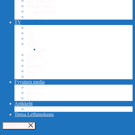
Mtv Katsomo
SkyShowtime
Amazon Prime
YouTube
TV
Frii
Star
Yle
MTV
Sub
Nelonen
TV5
Kutonen
Hero
Fox
Fyysinen media
4K UHD
Blu-Ray
DVD
Artikkelit
Kirjasta elokuvaksi
Tietoa Leffanurkasta
Sulje valikko