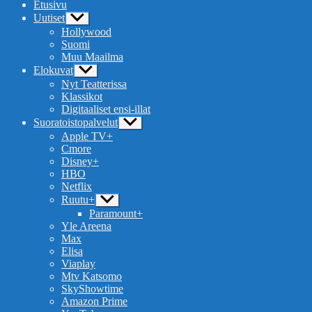
Etusivu
Uutiset
Näytä
alavalikko
Hollywood
Suomi
Muu Maailma
Elokuvat
Näytä
alavalikko
Nyt Teatterissa
Klassikot
Digitaaliset ensi-illat
Suoratoistopalvelut
Näytä
alavalikko
Apple TV+
Cmore
Disney+
HBO
Netflix
Ruutu+
Näytä
alavalikko
Paramount+
Yle Areena
Max
Elisa
Viaplay
Mtv Katsomo
SkyShowtime
Amazon Prime