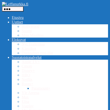
Siirry
Leffanurkka.fi
sisältöön
Valikko
Etusivu
Uutiset
Hollywood
Suomi
Muu Maailma
Elokuvat
Nyt Teatterissa
Klassikot
Digitaaliset ensi-illat
Suoratoistopalvelut
Apple TV+
Cmore
Disney+
HBO
Netflix
Ruutu+
Paramount+
Yle Areena
Max
Elisa
Viaplay