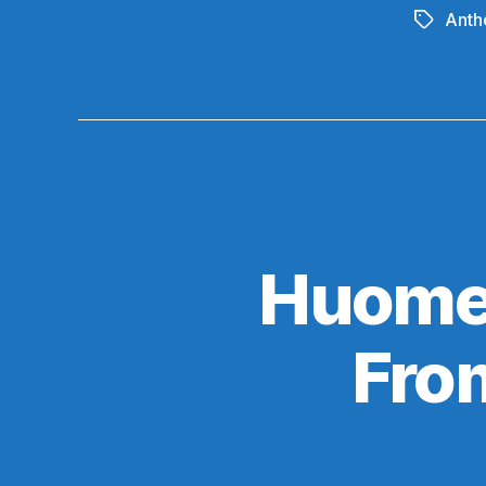
Anth
Avainsan
Huomen
Fro