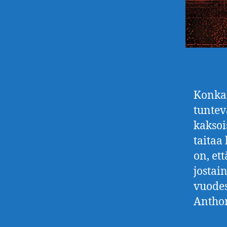
Konkar
tuntev
kaksoi
taitaa
on, et
jostai
vuodes
Anthon