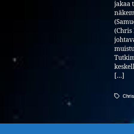
jakaa 
näkemy
(Samue
(Chris
johtav
muistu
Tutkim
keskel
[…]
Chri
Avainsan