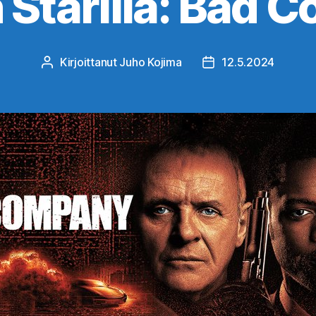
 Starilla: Bad 
Kirjoittanut
Juho Kojima
12.5.2024
Kirjoittaja
Julkaisupäivämäärä