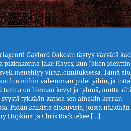
iagentti Gaylord Oakesin täytyy värvätä kad
a pikkukonna Jake Hayes, kun Jaken identti
sveli menehtyy virantoimituksessa. Tämä el
 kuulua niihin vähemmän pidettyihin, ja tott
tä tarina on hieman kevyt ja tyhmä, mutta silt
n syystä tykkään katsoa sen ainakin kerran
sa. Pidän kaikista elokuvista, joissa nähdään
y Hopkins, ja Chris Rock tekee […]