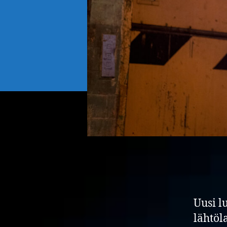
Uusi l
lähtöl