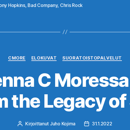
ony Hopkins
,
Bad Company
,
Chris Rock
at
Kategoriat
CMORE
ELOKUVAT
SUORATOISTOPALVELUT
na C Moressa: 
m the Legacy of
Kirjoittanut
Juho Kojima
31.1.2022
Kirjoittaja
Julkaisupäivämäärä