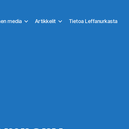
nen media
Artikkelit
Tietoa Leffanurkasta