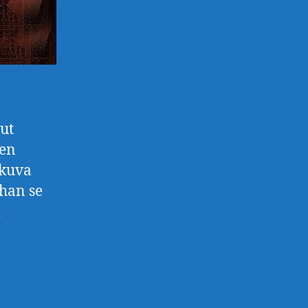
ut
nen
okuva
ahan se
i