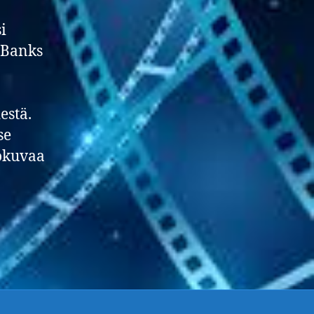
i
 Banks
estä.
se
lokuvaa