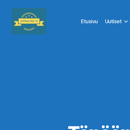
Etusivu
Uutiset
Leffanurkka.fi