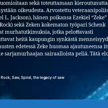
tuomioitaan sekä toteuttamaan kieroutunutta
stään oikeudesta. Arvostettu veteraanipoliis
l L. Jackson), hänen poikansa Ezekiel “Zeke”
 Rock) sekä Zeken kokematon työpari Schenk
at murhatutkimuksia, jotka pelottavasti
ttavat heitä kaupungin synkästä menneisyyd
usten edetessä Zeke huomaa ajautuneensa it
le sarjamurhaajan sairaalloista peliä. Tätä e
s Rock
,
Saw
,
Spiral
,
the legacy of saw
at