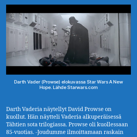
Darth Vader (Prowse) elokuvassa Star Wars A New
Hope. Lähde Starwars.com
Darth Vaderia näytellyt David Prowse on
kuollut. Hän näytteli Vaderia alkuperäisessä
Tähtien sota trilogiassa. Prowse oli kuollessaan
85-vuotias. -Joudumme ilmoittamaan raskain