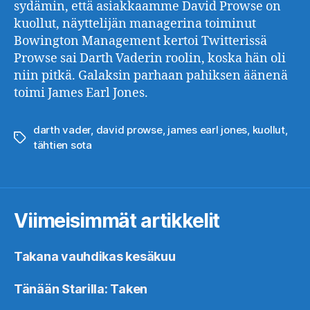
sydämin, että asiakkaamme David Prowse on
kuollut, näyttelijän managerina toiminut
Bowington Management kertoi Twitterissä
Prowse sai Darth Vaderin roolin, koska hän oli
niin pitkä. Galaksin parhaan pahiksen äänenä
toimi James Earl Jones.
darth vader
,
david prowse
,
james earl jones
,
kuollut
,
Avainsanat
tähtien sota
Viimeisimmät artikkelit
Takana vauhdikas kesäkuu
Tänään Starilla: Taken