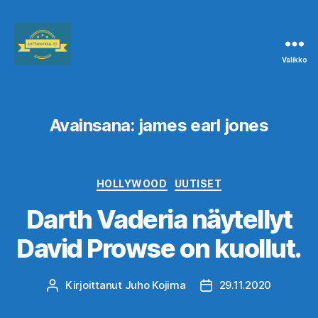
Valikko
Leffanurkka.fi
Avainsana:
james earl jones
Kategoriat
HOLLYWOOD
UUTISET
Darth Vaderia näytellyt
David Prowse on kuollut.
Kirjoittanut
Juho Kojima
29.11.2020
Kirjoittaja
Julkaisupäivämäärä