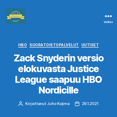
Valikko
Leffanurkka.fi
Kategoriat
HBO
SUORATOISTOPALVELUT
UUTISET
Zack Snyderin versio
elokuvasta Justice
League saapuu HBO
Nordicille
Kirjoittanut
Juho Kojima
29.1.2021
Kirjoittaja
Julkaisupäivämäärä