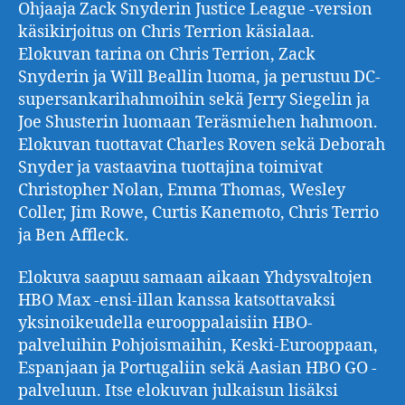
Ohjaaja Zack Snyderin Justice League -version
käsikirjoitus on Chris Terrion käsialaa.
Elokuvan tarina on Chris Terrion, Zack
Snyderin ja Will Beallin luoma, ja perustuu DC-
supersankarihahmoihin sekä Jerry Siegelin ja
Joe Shusterin luomaan Teräsmiehen hahmoon.
Elokuvan tuottavat Charles Roven sekä Deborah
Snyder ja vastaavina tuottajina toimivat
Christopher Nolan, Emma Thomas, Wesley
Coller, Jim Rowe, Curtis Kanemoto, Chris Terrio
ja Ben Affleck.
Elokuva saapuu samaan aikaan Yhdysvaltojen
HBO Max -ensi-illan kanssa katsottavaksi
yksinoikeudella eurooppalaisiin HBO-
palveluihin Pohjoismaihin, Keski-Eurooppaan,
Espanjaan ja Portugaliin sekä Aasian HBO GO -
palveluun. Itse elokuvan julkaisun lisäksi