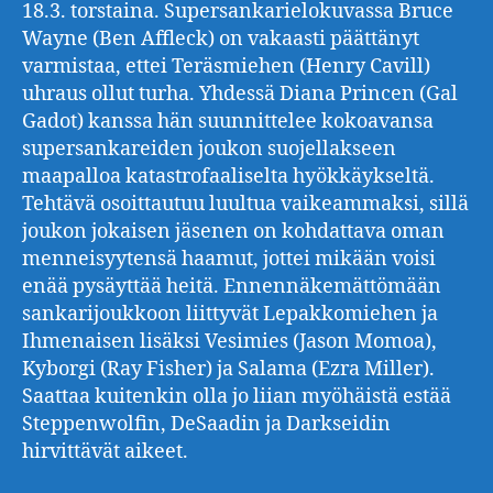
18.3. torstaina. Supersankarielokuvassa Bruce
Wayne (Ben Affleck) on vakaasti päättänyt
varmistaa, ettei Teräsmiehen (Henry Cavill)
uhraus ollut turha. Yhdessä Diana Princen (Gal
Gadot) kanssa hän suunnittelee kokoavansa
supersankareiden joukon suojellakseen
maapalloa katastrofaaliselta hyökkäykseltä.
Tehtävä osoittautuu luultua vaikeammaksi, sillä
joukon jokaisen jäsenen on kohdattava oman
menneisyytensä haamut, jottei mikään voisi
enää pysäyttää heitä. Ennennäkemättömään
sankarijoukkoon liittyvät Lepakkomiehen ja
Ihmenaisen lisäksi Vesimies (Jason Momoa),
Kyborgi (Ray Fisher) ja Salama (Ezra Miller).
Saattaa kuitenkin olla jo liian myöhäistä estää
Steppenwolfin, DeSaadin ja Darkseidin
hirvittävät aikeet.