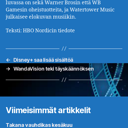
luvassa on sekä Warner Brosin että WB
Gamesin oheistuotteita, ja Watertower Music
julkaisee elokuvan musiikin.
Teksti: HBO Nordicin tiedote
←
Disney+ saa lisää sisältöä
→
WandaVision teki täyskäännöksen
Viimeisimmät artikkelit
Takana vauhdikas kesäkuu