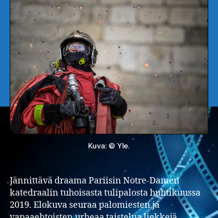
Kuva: © Yle.
Jännittävä draama Pariisin Notre-Damen
katedraalin tuhoisasta tulipalosta huhtikuussa
2019. Elokuva seuraa palomiesten ja
vapaaehtoisten urheaa taistelua liekkejä