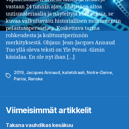
vastaan 24 tunnin ajan. Yhdistäen aitoa
uutismateriaalia ja näyteltyjä kohtauksia, se
kuvaa vaikuttavasti historiallisen monumentin
pelastusoperaatiota. Koskettava tarina
rohkeudesta ja kulttuuriperinnön
merkityksestä. Ohjaus: Jean-Jacques Annaud
Tuo yllä oleva teksti on Yle Pressi -tiimin
käsialaa. En ole nyt ihan […]
2019
,
Jacques Annaud
,
katetdraali
,
Notre-Dame
,
Avainsanat
Pariisi
,
Ranska
Viimeisimmät artikkelit
Takana vauhdikas kesäkuu