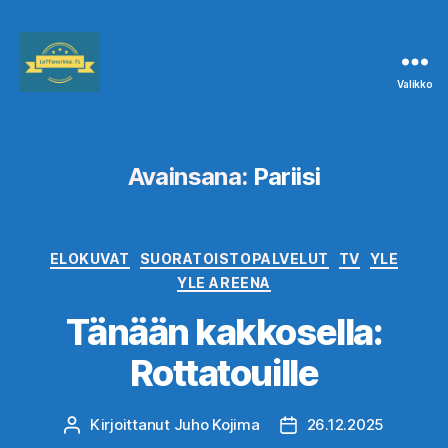
Valikko
Leffanurkka.fi
Avainsana:
Pariisi
Kategoriat
ELOKUVAT
SUORATOISTOPALVELUT
TV
YLE
YLE AREENA
Tänään kakkosella:
Rottatouille
Kirjoittanut
Juho Kojima
26.12.2025
Kirjoittaja
Julkaisupäivämäärä