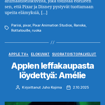
animaatioelokuvista, joka todistaa edelleen
sen, että Pixar ja Disney pystyvät tuottamaan
upeita elämyksiä, […]
Pariisi
,
pixar
,
Pixar Animation Studios
,
Ranska
,
Avainsanat
Rottatouille
,
ruoka
Kategoriat
APPLE TV+
ELOKUVAT
SUORATOISTOPALVELUT
Applen leffakaupasta
löydettyä: Amélie
Kirjoittanut
Juho Kojima
2.10.2025
Kirjoittaja
Julkaisupäivämäärä