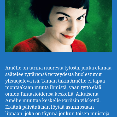
Amélie on tarina nuoresta tytöstä, jonka elämää
säätelee tyttärensä terveydestä huolestunut
ylisuojeleva isä. Tämän takia Amélie ei tapaa
montaakaan muuta ihmistä, vaan tyttö elää
omien fantasioidensa keskellä. Aikuisena
Amélie muuttaa keskelle Pariisin vilskettä.
Eräänä päivänä hän löytää asunnostaan
lippaan, joka on täynnä jonkun toisen muistoja.