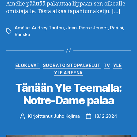
Amélie päättää palauttaa lippaan sen oikealle
omistajalle. Tästä alkaa tapahtumaketju, […]
Amélie
,
Audrey Tautou
,
Jean-Pierre Jeunet
,
Pariisi
,
Avainsanat
Ranska
Kategoriat
ELOKUVAT
SUORATOISTOPALVELUT
TV
YLE
YLE AREENA
Tänään Yle Teemalla:
Notre-Dame palaa
Kirjoittanut
Juho Kojima
18.12.2024
Kirjoittaja
Julkaisupäivämäärä