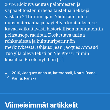
2019. Elokuva seuraa palomiesten ja
vapaaehtoisten urheaa taistelua liekkejä
vastaan 24 tunnin ajan. Yhdistäen aitoa
uutismateriaalia ja näyteltyjä kohtauksia, se
kuvaa vaikuttavasti historiallisen monumentin
pelastusoperaatiota. Koskettava tarina
rohkeudesta ja kulttuuriperinnön
merkityksestä. Ohjaus: Jean-Jacques Annaud
Tuo yllä oleva teksti on Yle Pressi -tiimin
käsialaa. En ole nyt ihan […]
2019
,
Jacques Annaud
,
katetdraali
,
Notre-Dame
,
Avainsanat
Pariisi
,
Ranska
Viimeisimmät artikkelit