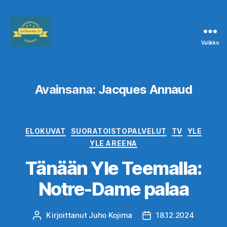
Valikko
Leffanurkka.fi
Avainsana:
Jacques Annaud
Kategoriat
ELOKUVAT
SUORATOISTOPALVELUT
TV
YLE
YLE AREENA
Tänään Yle Teemalla:
Notre-Dame palaa
Kirjoittanut
Juho Kojima
18.12.2024
Kirjoittaja
Julkaisupäivämäärä