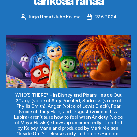
tahkoaa rahaa
Kirjoittanut
Juho Kojima
27.6.2024
Kirjoittaja
Julkaisupäivämäärä
WHO’S THERE? – In Disney and Pixar’s “Inside Out
2,” Joy (voice of Amy Poehler), Sadness (voice of
Phyllis Smith), Anger (voice of Lewis Black), Fear
(voice of Tony Hale) and Disgust (voice of Liza
Lapira) aren’t sure how to feel when Anxiety (voice
of Maya Hawke) shows up unexpectedly. Directed
by Kelsey Mann and produced by Mark Nielsen,
“Inside Out 2” releases only in theaters Summer