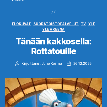
Kategoriat
ELOKUVAT
SUORATOISTOPALVELUT
TV
YLE
YLE AREENA
Tänään kakkosella:
Rottatouille
Kirjoittanut
Juho Kojima
26.12.2025
Kirjoittaja
Julkaisupäivämäärä