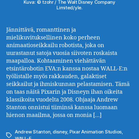
Kuva: © tzohr / The Walt Disney Company
Limited/yle.
Jännittävä, romanttinen ja
mielikuvituksellinen koko perheen
animaatioseikkailu robotista, joka on
uurastanut satoja vuosia siivoten roskaista
maapalloa. Kohtaaminen viehättävän
etsintärobotin EVA:n kanssa nostaa WALL-E:n
työlistalle myös rakkauden, galaktiset
seikkailut ja ihmiskunnan pelastamisen. Tämä
on taas näitä Pixarin ja Disneyn ihan oikeita
klassikoita vuodelta 2008. Ohjaaja Andrew
Stanton onnistui tiiminsä kanssa luomaan
hienon maailma, jossa on monia […]
Andrew Stanton
,
disney
,
Pixar Animation Studios
,
Avainsanat
WALL-E