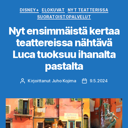
Kategoriat
DISNEY+
ELOKUVAT
NYT TEATTERISSA
SUORATOISTOPALVELUT
Nyt ensimmäistä kertaa
teattereissa nähtävä
Luca tuoksuu ihanalta
pastalta
Kirjoittanut
Juho Kojima
9.5.2024
Kirjoittaja
Julkaisupäivämäärä