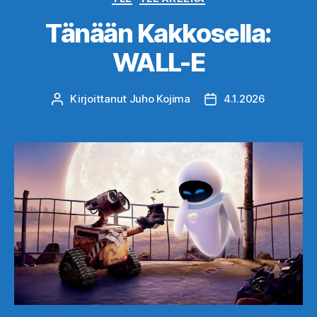
Tänään Kakkosella:
WALL-E
Kirjoittanut
Juho Kojima
4.1.2026
Kirjoittaja
Julkaisupäivämäärä