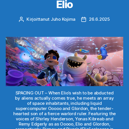
Elio
Kirjoittanut
Juho Kojima
26.6.2025
Kirjoittaja
Julkaisupäivämäärä
SPACING OUT – When Elio’s wish to be abducted
by aliens actually comes true, he meets an array
of space inhabitants, including liquid
supercomputer Ooooo and Glordon, the tender-
hearted son of a fierce warlord ruler. Featuring the
voices of Shirley Henderson, Yonas Kibreab and
Remy Edgerly as as Ooooo, Elio and Glordon,