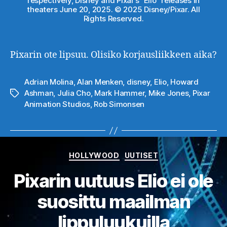
respectively, Disney and Pixar’s “Elio” releases in
theaters June 20, 2025. © 2025 Disney/Pixar. All
Rights Reserved.
Pixarin ote lipsuu. Olisiko korjausliikkeen aika?
Adrian Molina
,
Alan Menken
,
disney
,
Elio
,
Howard
Ashman
,
Julia Cho
,
Mark Hammer
,
Mike Jones
,
Pixar
Avainsanat
Animation Studios
,
Rob Simonsen
Kategoriat
HOLLYWOOD
UUTISET
Pixarin uutuus Elio ei ole
suosittu maailman
lippuluukuilla