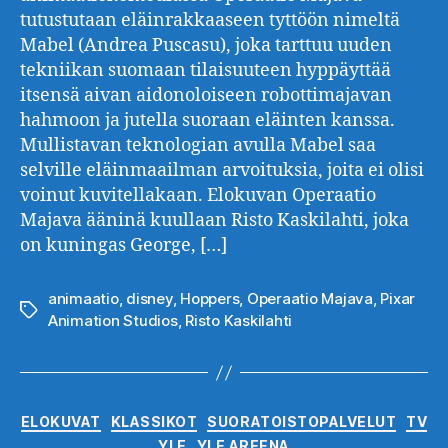
tutustutaan eläinrakkaaseen tyttöön nimeltä
Mabel (Andrea Puscasu), joka tarttuu uuden
tekniikan suomaan tilaisuuteen hyppäyttää
itsensä aivan aidonoloiseen robottimajavan
hahmoon ja jutella suoraan eläinten kanssa.
Mullistavan teknologian avulla Mabel saa
selville eläinmaailman arvoituksia, joita ei olisi
voinut kuvitellakaan. Elokuvan Operaatio
Majava ääninä kuullaan Risto Kaskilahti, joka
on kuningas George, […]
animaatio
,
disney
,
Hoppers
,
Operaatio Majava
,
Pixar
Avainsanat
Animation Studios
,
Risto Kaskilahti
Kategoriat
ELOKUVAT
KLASSIKOT
SUORATOISTOPALVELUT
TV
YLE
YLE AREENA