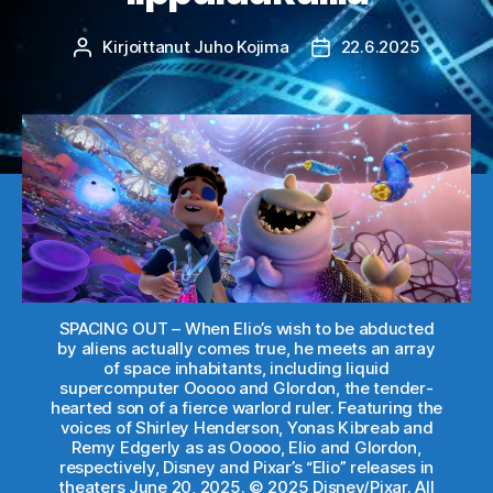
Kirjoittanut
Juho Kojima
22.6.2025
Kirjoittaja
Julkaisupäivämäärä
SPACING OUT – When Elio’s wish to be abducted
by aliens actually comes true, he meets an array
of space inhabitants, including liquid
supercomputer Ooooo and Glordon, the tender-
hearted son of a fierce warlord ruler. Featuring the
voices of Shirley Henderson, Yonas Kibreab and
Remy Edgerly as as Ooooo, Elio and Glordon,
respectively, Disney and Pixar’s “Elio” releases in
theaters June 20, 2025. © 2025 Disney/Pixar. All