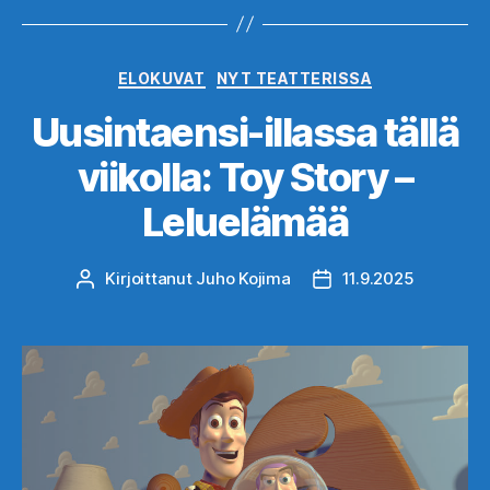
Kategoriat
ELOKUVAT
NYT TEATTERISSA
Uusintaensi-illassa tällä
viikolla: Toy Story –
Leluelämää
Kirjoittanut
Juho Kojima
11.9.2025
Kirjoittaja
Julkaisupäivämäärä