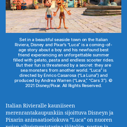
Set in a beautiful seaside town on the Italian
Riviera, Disney and Pixar’s “Luca” is a coming-of-
age story about a boy and his newfound best
friend experiencing an unforgettable summer
filled with gelato, pasta and endless scooter rides.
But their fun is threatened by a secret: they are
sea monsters from another world. “Luca” is
directed by Enrico Casarosa (“La Luna”) and
produced by Andrea Warren (“Lava,” “Cars 3”). ©
2021 Disney/Pixar. All Rights Reserved.
Italian Rivieralle kauniiseen
merenrantakaupunkiin sijoittuva Disneyn ja
Pixarin animaatioelokuva ”Luca” on nuoren