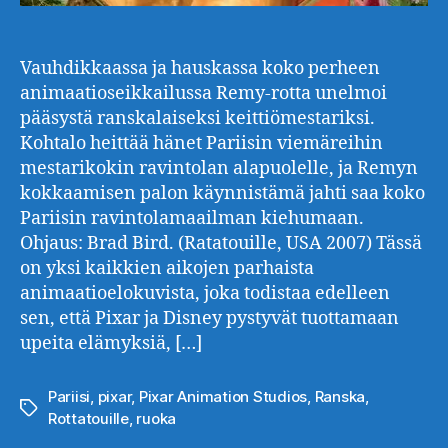
Vauhdikkaassa ja hauskassa koko perheen
animaatioseikkailussa Remy-rotta unelmoi
pääsystä ranskalaiseksi keittiömestariksi.
Kohtalo heittää hänet Pariisin viemäreihin
mestarikokin ravintolan alapuolelle, ja Remyn
kokkaamisen palon käynnistämä jahti saa koko
Pariisin ravintolamaailman kiehumaan.
Ohjaus: Brad Bird. (Ratatouille, USA 2007) Tässä
on yksi kaikkien aikojen parhaista
animaatioelokuvista, joka todistaa edelleen
sen, että Pixar ja Disney pystyvät tuottamaan
upeita elämyksiä, […]
Pariisi
,
pixar
,
Pixar Animation Studios
,
Ranska
,
Avainsanat
Rottatouille
,
ruoka