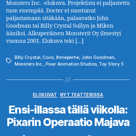
Monsters Inc. -elokuva. Projektista ei paljastettu
tuon enempää. Docter ei suostunut
paljastamaan sitäkään, palaavatko John
Goodman tai Billy Crystal Sullyn ja Miken
ääniksi. Alkuperäinen Monsterit Oy ilmestyi
vuonna 2001. Elokuva teki […]
Billy Crystal
,
Coco
,
Ihmeperhe
,
John Goodman
,
Avainsanat
Monsters Inc.
,
Pixar Animation Studios
,
Toy Story 5
Kategoriat
ELOKUVAT
NYT TEATTERISSA
Ensi-illassa tällä viikolla:
Pixarin Operaatio Majava