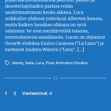
pojan aikuistumistarina jäätelön, pastan ja
skootteriajeluiden parissa erään
unohtumattoman kesän aikana. Luca
seikkailee yhdessä ystävänsä Alberton kanssa,
mutta kaiken hauskan uhkana on syvä
salaisuus: he ovat merihirviöitä toisesta,
merenalaisesta maailmasta. Lucan on ohjannut
Oscar®-ehdokas Enrico Casarosa (”La Luna”) ja
tuottanut Andrea Warren (”Lava”, […]
disney
,
Italia
,
Luca
,
Pixar Animation Studios
Avainsanat
Artikkelien
1
2
Vanhemmat
→
sivutus