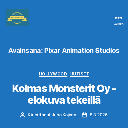
Valikko
Leffanurkka.fi
Avainsana:
Pixar Animation Studios
Kategoriat
HOLLYWOOD
UUTISET
Kolmas Monsterit Oy -
elokuva tekeillä
Kirjoittanut
Juho Kojima
8.3.2026
Kirjoittaja
Julkaisupäivämäärä