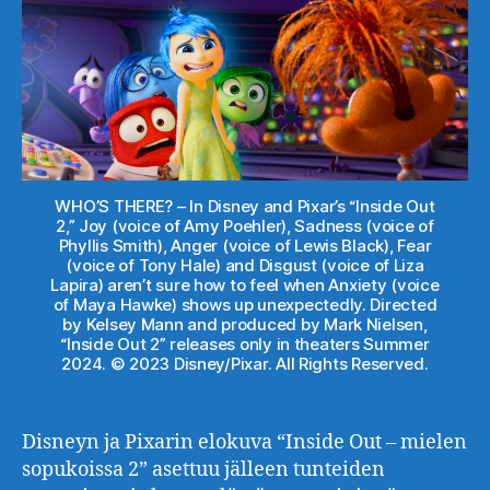
WHO’S THERE? – In Disney and Pixar’s “Inside Out
2,” Joy (voice of Amy Poehler), Sadness (voice of
Phyllis Smith), Anger (voice of Lewis Black), Fear
(voice of Tony Hale) and Disgust (voice of Liza
Lapira) aren’t sure how to feel when Anxiety (voice
of Maya Hawke) shows up unexpectedly. Directed
by Kelsey Mann and produced by Mark Nielsen,
“Inside Out 2” releases only in theaters Summer
2024. © 2023 Disney/Pixar. All Rights Reserved.
Disneyn ja Pixarin elokuva “Inside Out – mielen
sopukoissa 2” asettuu jälleen tunteiden