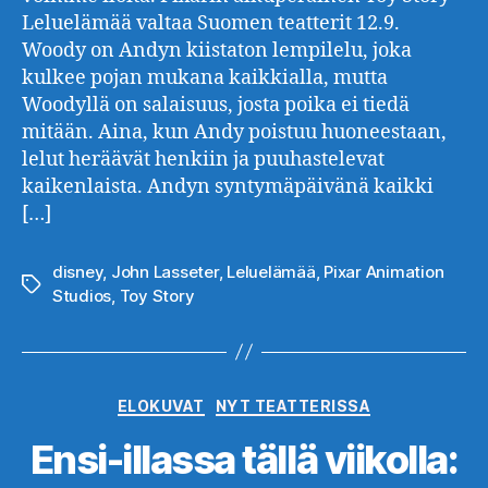
Leluelämää valtaa Suomen teatterit 12.9.
Woody on Andyn kiistaton lempilelu, joka
kulkee pojan mukana kaikkialla, mutta
Woodyllä on salaisuus, josta poika ei tiedä
mitään. Aina, kun Andy poistuu huoneestaan,
lelut heräävät henkiin ja puuhastelevat
kaikenlaista. Andyn syntymäpäivänä kaikki
[…]
disney
,
John Lasseter
,
Leluelämää
,
Pixar Animation
Avainsanat
Studios
,
Toy Story
Kategoriat
ELOKUVAT
NYT TEATTERISSA
Ensi-illassa tällä viikolla: