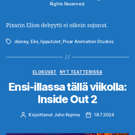
Rights Reserved.
Pixarin Elion debyytti ei oikein sujunut.
disney
,
Elio
,
lipputulot
,
Pixar Animation Studios
Avainsanat
Kategoriat
ELOKUVAT
NYT TEATTERISSA
Ensi-illassa tällä viikolla:
Inside Out 2
Kirjoittanut
Juho Kojima
18.7.2024
Kirjoittaja
Julkaisupäivämäärä