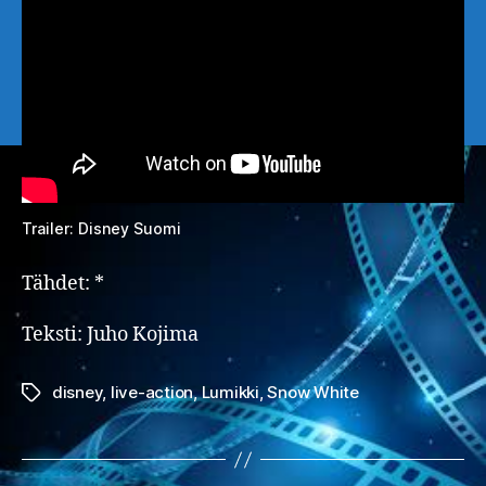
Trailer: Disney Suomi
Tähdet: *
Teksti: Juho Kojima
disney
,
live-action
,
Lumikki
,
Snow White
Avainsanat