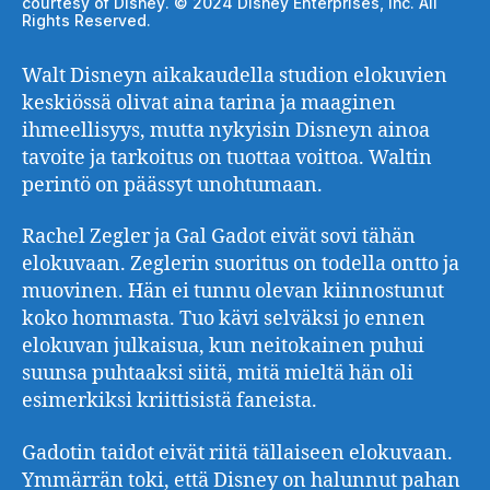
courtesy of Disney. © 2024 Disney Enterprises, Inc. All
Rights Reserved.
Walt Disneyn aikakaudella studion elokuvien
keskiössä olivat aina tarina ja maaginen
ihmeellisyys, mutta nykyisin Disneyn ainoa
tavoite ja tarkoitus on tuottaa voittoa. Waltin
perintö on päässyt unohtumaan.
Rachel Zegler ja Gal Gadot eivät sovi tähän
elokuvaan. Zeglerin suoritus on todella ontto ja
muovinen. Hän ei tunnu olevan kiinnostunut
koko hommasta. Tuo kävi selväksi jo ennen
elokuvan julkaisua, kun neitokainen puhui
suunsa puhtaaksi siitä, mitä mieltä hän oli
esimerkiksi kriittisistä faneista.
Gadotin taidot eivät riitä tällaiseen elokuvaan.
Ymmärrän toki, että Disney on halunnut pahan