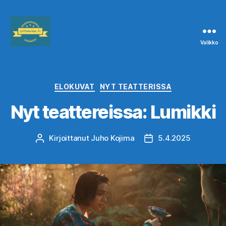
Valikko
Leffanurkka.fi
Kategoriat
ELOKUVAT
NYT TEATTERISSA
Nyt teattereissa: Lumikki
Kirjoittanut
Juho Kojima
5.4.2025
Kirjoittaja
Julkaisupäivämäärä