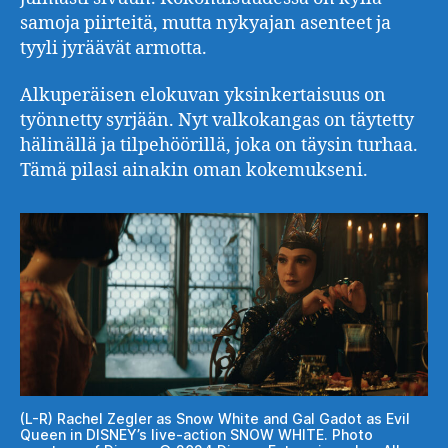
samoja piirteitä, mutta nykyajan asenteet ja
tyyli jyräävät armotta.
Alkuperäisen elokuvan yksinkertaisuus on
työnnetty syrjään. Nyt valkokangas on täytetty
hälinällä ja tilpehöörillä, joka on täysin turhaa.
Tämä pilasi ainakin oman kokemukseni.
(L-R) Rachel Zegler as Snow White and Gal Gadot as Evil
Queen in DISNEY’s live-action SNOW WHITE. Photo