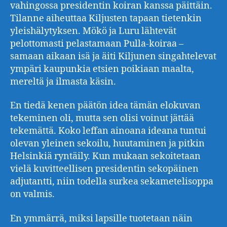
vahingossa presidentin koiran kanssa päittäin.
Tilanne aiheuttaa Kiljusten tapaan tietenkin
yleishälytyksen. Mökö ja Luru lähtevät
pelottomasti pelastamaan Pulla-koiraa –
samaan aikaan isä ja äiti Kiljunen singahtelevat
ympäri kaupunkia etsien poikiaan maalta,
mereltä ja ilmasta käsin.
En tiedä kenen päätön idea tämän elokuvan
tekeminen oli, mutta sen olisi voinut jättää
tekemättä. Koko leffan ainoana ideana tuntui
olevan yleinen sekoilu, huutaminen ja pitkin
Helsinkiä ryntäily. Kun mukaan sekoitetaan
vielä kuvitteellisen presidentin sekopäinen
adjutantti, niin todella surkea sekametelisoppa
on valmis.
En ymmärrä, miksi lapsille tuotetaan näin