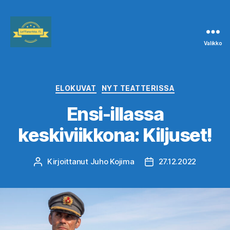
Valikko
Leffanurkka.fi
Kategoriat
ELOKUVAT
NYT TEATTERISSA
Ensi-illassa
keskiviikkona: Kiljuset!
Kirjoittanut
Juho Kojima
27.12.2022
Kirjoittaja
Julkaisupäivämäärä