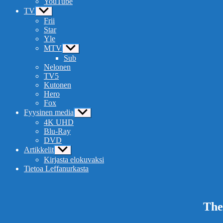
YouTube
TV
Näytä
alavalikko
Frii
Star
Yle
MTV
Näytä
alavalikko
Sub
Nelonen
TV5
Kutonen
Hero
Fox
Fyysinen media
Näytä
alavalikko
4K UHD
Blu-Ray
DVD
Artikkelit
Näytä
alavalikko
Kirjasta elokuvaksi
Tietoa Leffanurkasta
The