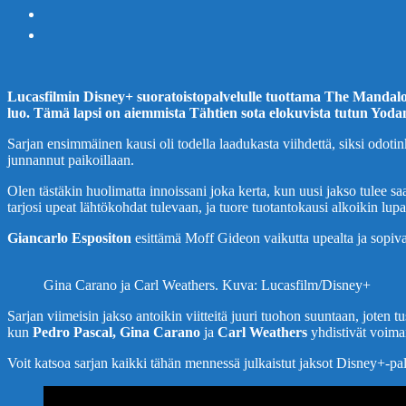
Lucasfilmin Disney+ suoratoistopalvelulle tuottama The Mandalor
luo. Tämä lapsi on aiemmista Tähtien sota elokuvista tutun Yoda
Sarjan ensimmäinen kausi oli todella laadukasta viihdettä, siksi odot
junnannut paikoillaan.
Olen tästäkin huolimatta innoissani joka kerta, kun uusi jakso tulee s
tarjosi upeat lähtökohdat tulevaan, ja tuore tuotantokausi alkoikin lupa
Giancarlo Espositon
esittämä Moff Gideon vaikutta upealta ja sopival
Gina Carano ja Carl Weathers. Kuva: Lucasfilm/Disney+
Sarjan viimeisin jakso antoikin viitteitä juuri tuohon suuntaan, joten
kun
Pedro Pascal, Gina Carano
ja
Carl Weathers
yhdistivät voimans
Voit katsoa sarjan kaikki tähän mennessä julkaistut jaksot Disney+-pa