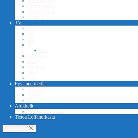
Mtv Katsomo
SkyShowtime
Amazon Prime
YouTube
TV
Frii
Star
Yle
MTV
Sub
Nelonen
TV5
Kutonen
Hero
Fox
Fyysinen media
4K UHD
Blu-Ray
DVD
Artikkelit
Kirjasta elokuvaksi
Tietoa Leffanurkasta
Sulje valikko