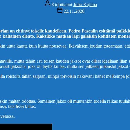
Kirjoittaja
Kirjoittanut
Juho Kojima
Julkaisupäivämäärä
22.11.2020
ian on ehtinyt toiselle kaudelleen. Pedro Pascalin esittämä palkk
n kaltainen olento. Kaksikko matkaa läpi galaksin kohdaten monenl
inkin uutta kautta kuin kuuta nousevaa. Ikäväkseni joudun toteamaan, et
aataville, mutta tähän asti toisen kauden jaksot ovat olleet idealtaan l
avasti jaksolla, joka oli täyttä kultaa, mutta sen jälkeen julkaistut jaks
ta roistolta tähän sarjaan, niinpä toivoisin näkeväni hänet melkeinpä jo
 tuskin maltan odottaa. Samainen jakso oli muutenkin todella raikas tuula
a, tätä lisää kiitos.
lvelussa.