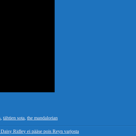
s
,
tähtien sota
,
the mandalorian
Daisy Ridley ei pääse pois Reyn varjosta