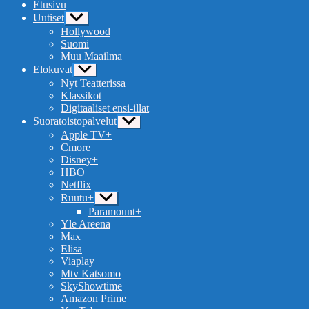
Etusivu
Uutiset
Näytä
alavalikko
Hollywood
Suomi
Muu Maailma
Elokuvat
Näytä
alavalikko
Nyt Teatterissa
Klassikot
Digitaaliset ensi-illat
Suoratoistopalvelut
Näytä
alavalikko
Apple TV+
Cmore
Disney+
HBO
Netflix
Ruutu+
Näytä
alavalikko
Paramount+
Yle Areena
Max
Elisa
Viaplay
Mtv Katsomo
SkyShowtime
Amazon Prime