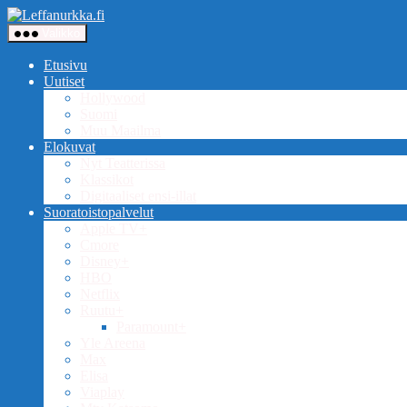
Siirry
Leffanurkka.fi
sisältöön
Valikko
Etusivu
Uutiset
Hollywood
Suomi
Muu Maailma
Elokuvat
Nyt Teatterissa
Klassikot
Digitaaliset ensi-illat
Suoratoistopalvelut
Apple TV+
Cmore
Disney+
HBO
Netflix
Ruutu+
Paramount+
Yle Areena
Max
Elisa
Viaplay