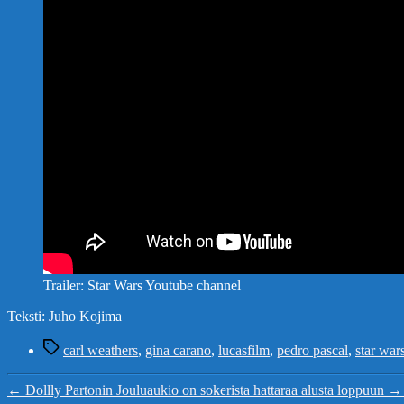
Trailer: Star Wars Youtube channel
Teksti: Juho Kojima
Avainsanat
carl weathers
,
gina carano
,
lucasfilm
,
pedro pascal
,
star war
←
Dollly Partonin Jouluaukio on sokerista hattaraa alusta loppuun
→