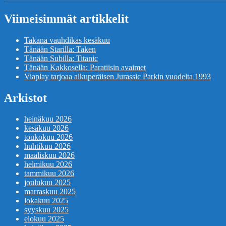
Viimeisimmät artikkelit
Takana vauhdikas kesäkuu
Tänään Starilla: Taken
Tänään Subilla: Titanic
Tänään Kakkosella: Paratiisin avaimet
Viaplay tarjoaa alkuperäisen Jurassic Parkin vuodelta 1993
Arkistot
heinäkuu 2026
kesäkuu 2026
toukokuu 2026
huhtikuu 2026
maaliskuu 2026
helmikuu 2026
tammikuu 2026
joulukuu 2025
marraskuu 2025
lokakuu 2025
syyskuu 2025
elokuu 2025