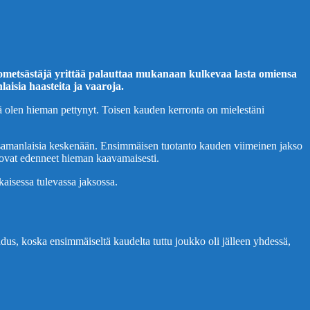
iometsästäjä yrittää palauttaa mukanaan kulkevaa lasta omiensa
aisia haasteita ja vaaroja.
tä olen hieman pettynyt. Toisen kauden kerronta on mielestäni
iian samanlaisia keskenään. Ensimmäisen tuotanto kauden viimeinen jakso
ot ovat edenneet hieman kaavamaisesti.
kaisessa tulevassa jaksossa.
hdus, koska ensimmäiseltä kaudelta tuttu joukko oli jälleen yhdessä,