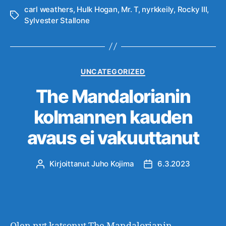
carl weathers
,
Hulk Hogan
,
Mr. T
,
nyrkkeily
,
Rocky III
,
Avainsanat
Sylvester Stallone
Kategoriat
UNCATEGORIZED
The Mandalorianin
kolmannen kauden
avaus ei vakuuttanut
Kirjoittanut
Juho Kojima
6.3.2023
Kirjoittaja
Julkaisupäivämäärä