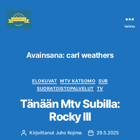
Valikko
Leffanurkka.fi
Avainsana:
carl weathers
Kategoriat
ELOKUVAT
MTV KATSOMO
SUB
SUORATOISTOPALVELUT
TV
Tänään Mtv Subilla:
Rocky III
Kirjoittanut
Juho Kojima
29.5.2025
Kirjoittaja
Julkaisupäivämäärä