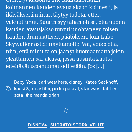
Olen nyt katsonut The Mandalorianin
kolmannen kauden avausjakson kolmesti, ja
ikäväkseni minun täytyy todeta, etten
vakuuttunut. Suurin syy tähän oli se, että uuden
kauden avausjakso tuntui unohtaneen toisen
kauden dramaattisen päätöksen, kun Luke
Skywalker asteli näyttämölle. Vai, voiko olla,
niin, että minulta on jäänyt huomaamatta jokin
yksittäinen sarjakuva, jossa uusinta kautta
edeltävät tapahtumat selitetään. Jos […]
Baby Yoda
,
carl weathers
,
disney
,
Katee Sackhoff
,
kausi 3
,
lucasfilm
,
pedro pascal
,
star wars
,
tähtien
Avainsanat
sota
,
the mandalorian
Kategoriat
DISNEY+
SUORATOISTOPALVELUT