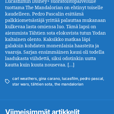
Lucasfilmin Disney+ suoratoistopalvelulle
tuottama The Mandalorian on ehtinyt toiselle
kaudelleen. Pedro Pascalin esittämä
palkkiometsästäjä yrittää palauttaa mukanaan
kulkevaa lasta omiensa luo. Tämä lapsi on
aiemmista Tähtien sota elokuvista tutun Yodan
kaltainen olento. Kaksikko matkaa läpi
galaksin kohdaten monenlaisia haasteita ja
vaaroja. Sarjan ensimmäinen kausi oli todella
laadukasta viihdettä, siksi odotinkin uutta
kautta kuin kuuta nousevaa. […]
carl weathers
,
gina carano
,
lucasfilm
,
pedro pascal
,
Avainsanat
star wars
,
tähtien sota
,
the mandalorian
Viimeisimmät artikkelit