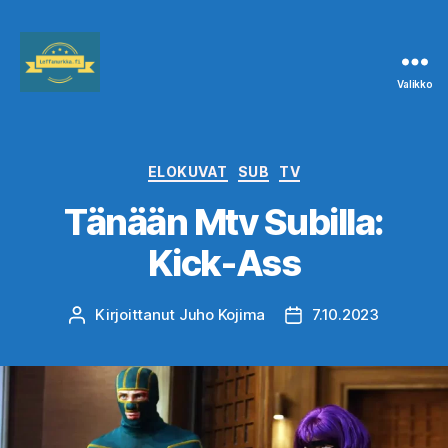
Valikko
Leffanurkka.fi
Kategoriat
ELOKUVAT
SUB
TV
Tänään Mtv Subilla:
Kick-Ass
Kirjoittanut
Juho Kojima
7.10.2023
Kirjoittaja
Julkaisupäivämäärä