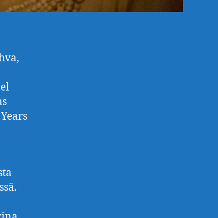
hva,
el
as
 Years
.
sta
ssä.
rina