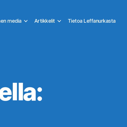
nen media
Artikkelit
Tietoa Leffanurkasta
lla: