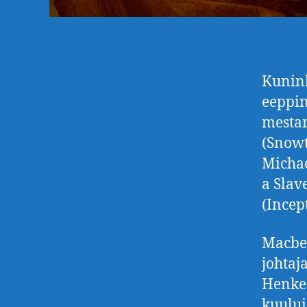
Kunink
eeppin
mestar
(Snowt
Michae
a Slav
(Incep
Macbet
johtaj
Henkeä
kuului