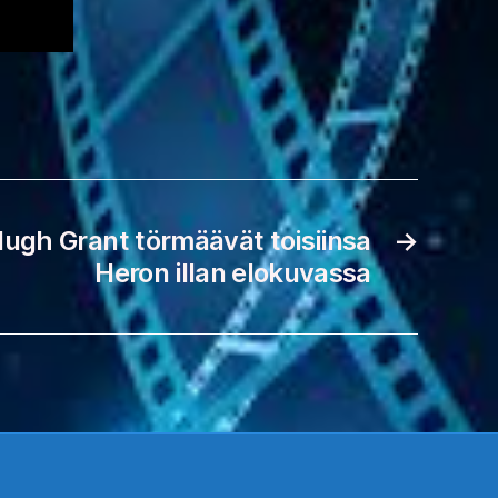
Hugh Grant törmäävät toisiinsa
→
Heron illan elokuvassa