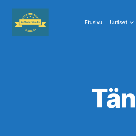
Etusivu
Uutiset
Leffanurkka.fi
Tän