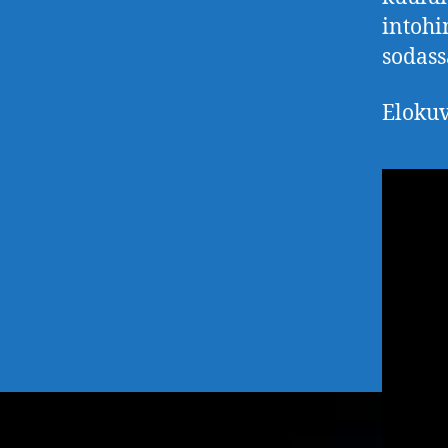
intohi
sodass
Elokuv