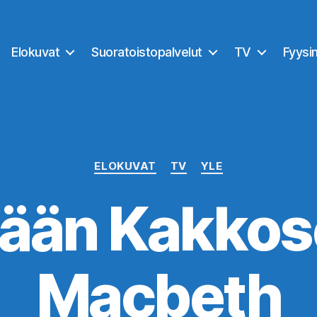
Elokuvat
Suoratoistopalvelut
TV
Fyysi
Kategoriat
ELOKUVAT
TV
YLE
ään Kakkose
Macbeth