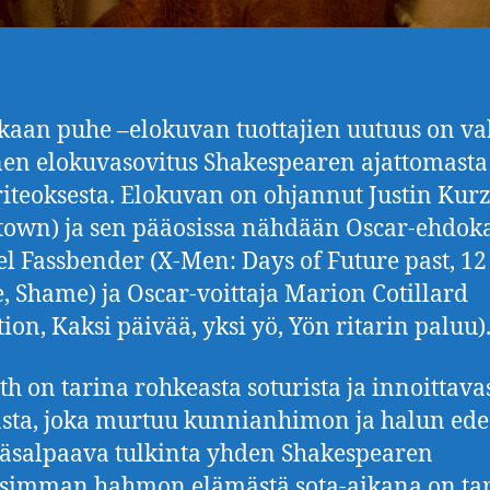
aan puhe –elokuvan tuottajien uutuus on va
en elokuvasovitus Shakespearen ajattomasta
iteoksesta. Elokuvan on ohjannut Justin Kurz
own) ja sen pääosissa nähdään Oscar-ehdok
l Fassbender (X-Men: Days of Future past, 12
e, Shame) ja Oscar-voittaja Marion Cotillard
tion, Kaksi päivää, yksi yö, Yön ritarin paluu)
h on tarina rohkeasta soturista ja innoittava
asta, joka murtuu kunnianhimon ja halun ede
salpaava tulkinta yhden Shakespearen
simman hahmon elämästä sota-aikana on ta