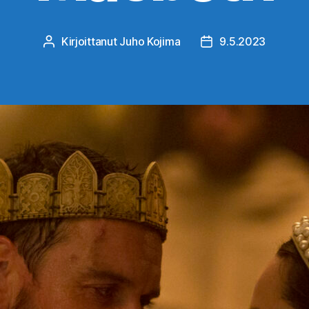
Kirjoittanut
Juho Kojima
9.5.2023
Kirjoittaja
Julkaisupäivämäärä