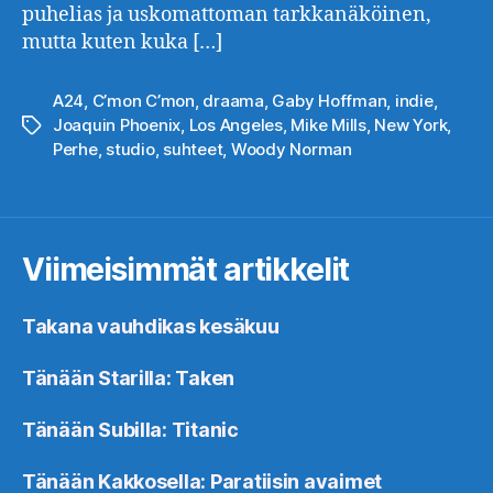
puhelias ja uskomattoman tarkkanäköinen,
mutta kuten kuka […]
A24
,
C’mon C’mon
,
draama
,
Gaby Hoffman
,
indie
,
Joaquin Phoenix
,
Los Angeles
,
Mike Mills
,
New York
,
Avainsanat
Perhe
,
studio
,
suhteet
,
Woody Norman
Viimeisimmät artikkelit
Takana vauhdikas kesäkuu
Tänään Starilla: Taken
Tänään Subilla: Titanic
Tänään Kakkosella: Paratiisin avaimet