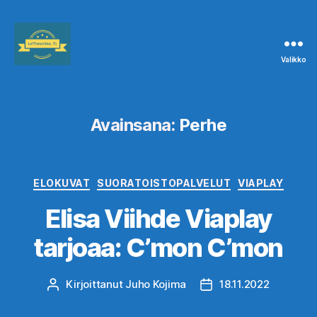
Valikko
Leffanurkka.fi
Avainsana:
Perhe
Kategoriat
ELOKUVAT
SUORATOISTOPALVELUT
VIAPLAY
Elisa Viihde Viaplay
tarjoaa: C’mon C’mon
Kirjoittanut
Juho Kojima
18.11.2022
Kirjoittaja
Julkaisupäivämäärä