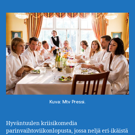
Kuva: Mtv Pressi.
Hyväntuulen kriisikomedia
parinvaihtoviikonlopusta, jossa neljä eri-ikäistä