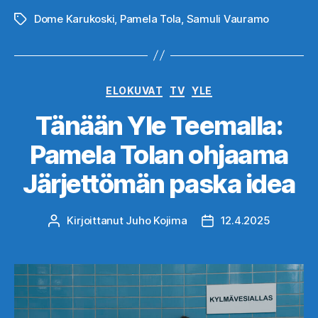
Dome Karukoski
,
Pamela Tola
,
Samuli Vauramo
Avainsanat
Kategoriat
ELOKUVAT
TV
YLE
Tänään Yle Teemalla:
Pamela Tolan ohjaama
Järjettömän paska idea
Kirjoittanut
Juho Kojima
12.4.2025
Kirjoittaja
Julkaisupäivämäärä