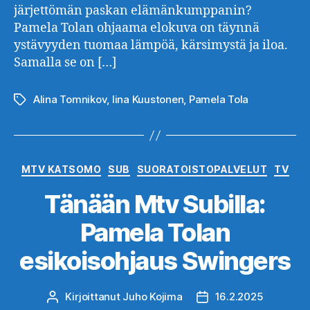
järjettömän paskan elämänkumppanin?
Pamela Tolan ohjaama elokuva on täynnä
ystävyyden tuomaa lämpöä, kärsimystä ja iloa.
Samalla se on […]
Alina Tomnikov
,
Iina Kuustonen
,
Pamela Tola
Avainsanat
Kategoriat
MTV KATSOMO
SUB
SUORATOISTOPALVELUT
TV
Tänään Mtv Subilla:
Pamela Tolan
esikoisohjaus Swingers
Kirjoittanut
Juho Kojima
16.2.2025
Kirjoittaja
Julkaisupäivämäärä