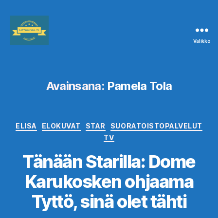
Valikko
Leffanurkka.fi
Avainsana:
Pamela Tola
Kategoriat
ELISA
ELOKUVAT
STAR
SUORATOISTOPALVELUT
TV
Tänään Starilla: Dome
Karukosken ohjaama
Tyttö, sinä olet tähti