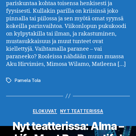
pariskuntaa kohtaa toisensa henkisesti ja
fyysisesti. Kullakin parilla on kriisinsä joko
pinnalla tai piilossa ja sen myötä omat syynsä
kokeilla parinvaihtoa. Viikonlopun pukukoodi
on kylpytakilla tai ilman, ja rakastuminen,
mustasukkaisuus ja muut tunteet ovat
kiellettyjä. Vaihtamalla paranee – vai
paraneeko? Rooleissa nähdään muun muassa
Aku Hirvimies, Mimosa Wilamo, Matleena […]
Pamela Tola
Avainsanat
Kategoriat
ELOKUVAT
NYT TEATTERISSA
Nyt teatterissa: Alma –