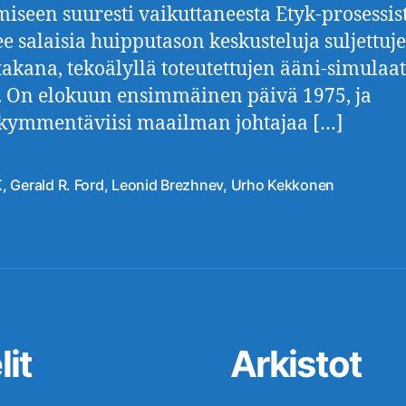
iseen suuresti vaikuttaneesta Etyk-prosessist
ee salaisia huipputason keskusteluja suljettuj
takana, tekoälyllä toteutettujen ääni-simulaa
. On elokuun ensimmäinen päivä 1975, ja
kymmentäviisi maailman johtajaa […]
K
,
Gerald R. Ford
,
Leonid Brezhnev
,
Urho Kekkonen
at
it
Arkistot