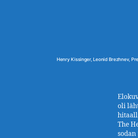
Henry Kissinger, Leonid Brezhnev, Pre
Elokuv
oli lä
hitaal
The He
sodan 