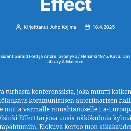
Effect
Kirjoittanut
Juho Kojima
18.4.2025
Kirjoittaja
Julkaisupäivämäärä
sident Gerald Ford ja Andrei Gromyko / Helsinki 1975. Kuva: Da
Library & Museum.
a turhasta konferenssista, joka muutti kaiken
htölaukaus kommunistisen autoritaarisen hal
le mutta varmalle romahtamiselle Itä-Euroop
lsinki Effect tarjoaa uusia näkökulmia kylm
tapahtumiin. Elokuva kertoo tuon aikakaude