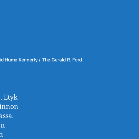
vid Hume Kennerly / The Gerald R. Ford
. Etyk
linnon
assa.
än
n