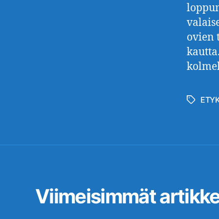
loppum
valais
ovien 
kautta
kolme
ETY
Avainsan
Viimeisimmät artikkel