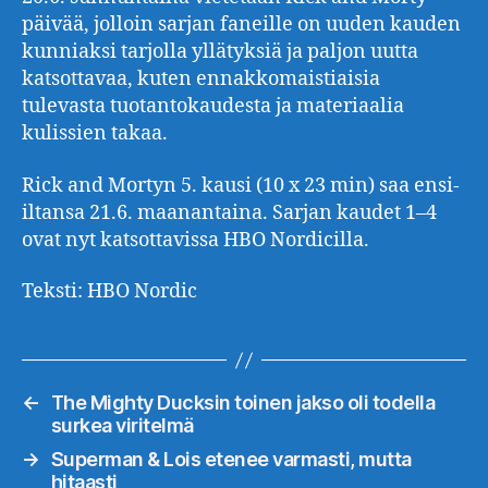
päivää, jolloin sarjan faneille on uuden kauden
kunniaksi tarjolla yllätyksiä ja paljon uutta
katsottavaa, kuten ennakkomaistiaisia
tulevasta tuotantokaudesta ja materiaalia
kulissien takaa.
Rick and Mortyn 5. kausi (10 x 23 min) saa ensi-
iltansa 21.6. maanantaina. Sarjan kaudet 1–4
ovat nyt katsottavissa HBO Nordicilla.
Teksti: HBO Nordic
←
The Mighty Ducksin toinen jakso oli todella
surkea viritelmä
→
Superman & Lois etenee varmasti, mutta
hitaasti