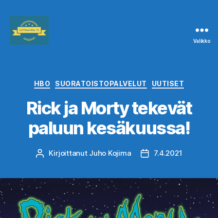
Valikko
Leffanurkka.fi
Kategoriat
HBO
SUORATOISTOPALVELUT
UUTISET
Rick ja Morty tekevät
paluun kesäkuussa!
Kirjoittanut
Juho Kojima
7.4.2021
Kirjoittaja
Julkaisupäivämäärä