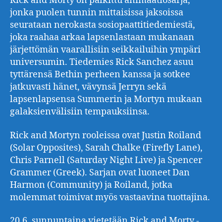
Rick and Morty on palkittu animaatiosarja,
jonka puolen tunnin mittaisissa jaksoissa
seurataan nerokasta sosiopaattitiedemiestä,
joka raahaa arkaa lapsenlastaan mukanaan
järjettömän vaarallisiin seikkailuihin ympäri
universumin. Tiedemies Rick Sanchez asuu
tyttärensä Bethin perheen kanssa ja sotkee
jatkuvasti hänet, vävynsä Jerryn sekä
lapsenlapsensa Summerin ja Mortyn mukaan
galaksienvälisiin tempauksiinsa.
Rick and Mortyn rooleissa ovat Justin Roiland
(Solar Opposites), Sarah Chalke (Firefly Lane),
Chris Parnell (Saturday Night Live) ja Spencer
Grammer (Greek). Sarjan ovat luoneet Dan
Harmon (Community) ja Roiland, jotka
molemmat toimivat myös vastaavina tuottajina.
20.6. sunnuntaina vietetään Rick and Morty -