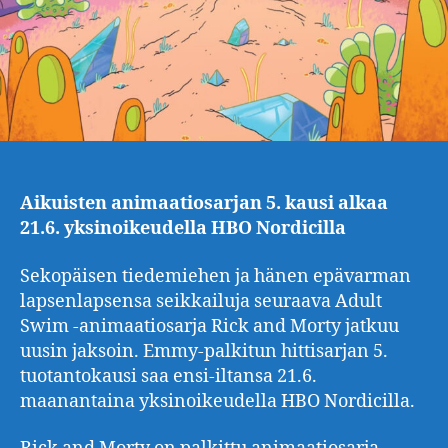
Aikuisten animaatiosarjan 5. kausi alkaa
21.6. yksinoikeudella HBO Nordicilla
Sekopäisen tiedemiehen ja hänen epävarman
lapsenlapsensa seikkailuja seuraava Adult
Swim -animaatiosarja Rick and Morty jatkuu
uusin jaksoin. Emmy-palkitun hittisarjan 5.
tuotantokausi saa ensi-iltansa 21.6.
maanantaina yksinoikeudella HBO Nordicilla.