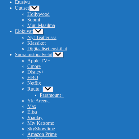
Etusivu
Uutiset
Näytä
alavalikko
Hollywood
Suomi
Muu Maailma
Elokuvat
Näytä
alavalikko
Nyt Teatterissa
Klassikot
Digitaaliset ensi-illat
Suoratoistopalvelut
Näytä
alavalikko
Apple TV+
Cmore
Disney+
HBO
Netflix
Ruutu+
Näytä
alavalikko
Paramount+
Yle Areena
Max
Elisa
Viaplay
Mtv Katsomo
SkyShowtime
Amazon Prime