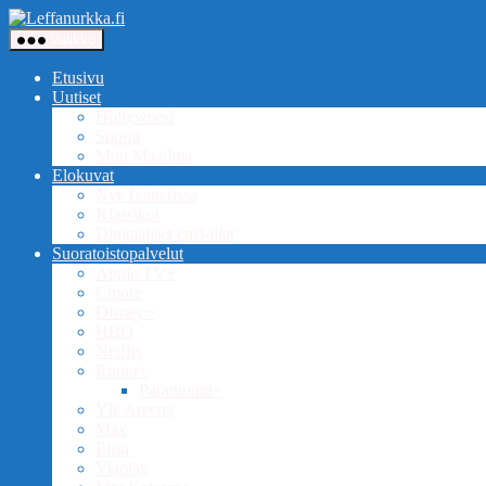
Siirry
Leffanurkka.fi
sisältöön
Valikko
Etusivu
Uutiset
Hollywood
Suomi
Muu Maailma
Elokuvat
Nyt Teatterissa
Klassikot
Digitaaliset ensi-illat
Suoratoistopalvelut
Apple TV+
Cmore
Disney+
HBO
Netflix
Ruutu+
Paramount+
Yle Areena
Max
Elisa
Viaplay