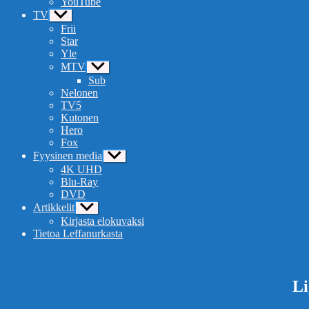
YouTube
TV
Näytä
alavalikko
Frii
Star
Yle
MTV
Näytä
alavalikko
Sub
Nelonen
TV5
Kutonen
Hero
Fox
Fyysinen media
Näytä
alavalikko
4K UHD
Blu-Ray
DVD
Artikkelit
Näytä
alavalikko
Kirjasta elokuvaksi
Tietoa Leffanurkasta
Li