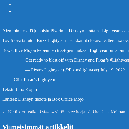
Aiemmin kesällä julkaistu Pixarin ja Disneyn tuottama Lightyear saa
Toy Storysta tutun Buzz Lightyearin seikkailut elokuvateattereissa ova
Box Office Mojon keräämien tilastojen mukaan Lightyear on tähän men
Get ready to blast off with Disney and Pixar’s
#Lightyea
— Pixar's Lightyear (@PixarsLightyear)
July 19, 2022
Clip: Pixar`s Lightyear
Teksti: Juho Kojim
Lähteet: Disneyn tiedote ja Box Office Mojo
←
Netflix on vaikeuksissa – yhtiö tekee korjausliikkeitä
→
Kolmannen
Viimeisimmät artikkelit