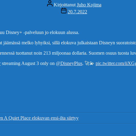
Kirjoittaja
Kirjoittanut
Juho Kojima
Julkaisupäivämäärä
20.7.2022
puu Disney+ -palveluun jo elokuun alussa.
t jäämässä melko lyhyiksi, sillä elokuva julkaistaan Disneyn suoratoisto
nessä tuottanut noin 213 miljoonaa dollaria. Suomen osuus tuosta luvus
r
streaming August 3 only on
@DisneyPlus
. 🚀💫
pic.twitter.com/iiX
 A Quiet Place elokuvan ensi-ilta siirtyy