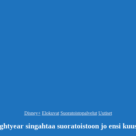
Kategoriat
Disney+
Elokuvat
Suoratoistopalvelut
Uutiset
ghtyear singahtaa suoratoistoon jo ensi kuu