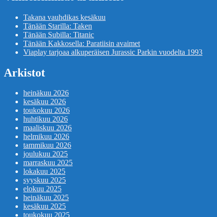
Takana vauhdikas kesäkuu
Tänään Starilla: Taken
Tänään Subilla: Titanic
Tänään Kakkosella: Paratiisin avaimet
Viaplay tarjoaa alkuperäisen Jurassic Parkin vuodelta 1993
Arkistot
heinäkuu 2026
kesäkuu 2026
toukokuu 2026
huhtikuu 2026
maaliskuu 2026
helmikuu 2026
tammikuu 2026
joulukuu 2025
marraskuu 2025
lokakuu 2025
syyskuu 2025
elokuu 2025
heinäkuu 2025
kesäkuu 2025
toukokuu 2025