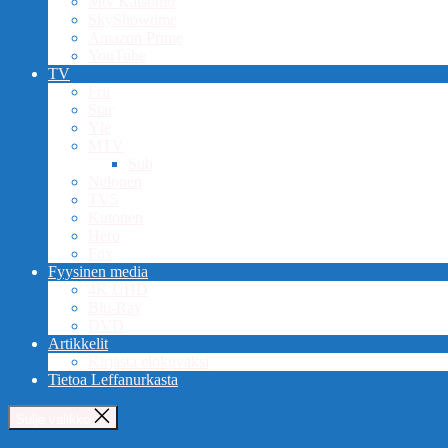
Mtv Katsomo
SkyShowtime
Amazon Prime
YouTube
TV
Frii
Star
Yle
MTV
Sub
Nelonen
TV5
Kutonen
Hero
Fox
Fyysinen media
4K UHD
Blu-Ray
DVD
Artikkelit
Kirjasta elokuvaksi
Tietoa Leffanurkasta
Sulje valikko