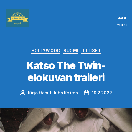
Valikko
Leffanurkka.fi
Kategoriat
HOLLYWOOD
SUOMI
UUTISET
Katso The Twin-
elokuvan traileri
Kirjoittanut
Juho Kojima
19.2.2022
Kirjoittaja
Julkaisupäivämäärä