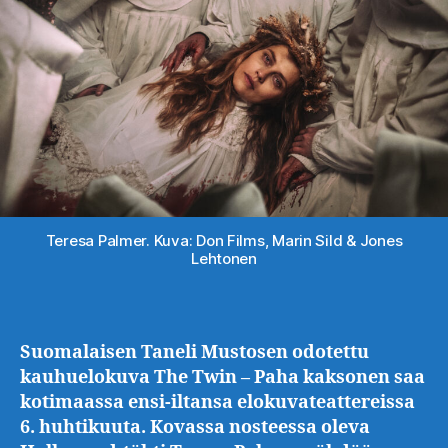
Teresa Palmer. Kuva: Don Films, Marin Sild & Jones
Lehtonen
Suomalaisen Taneli Mustosen odotettu
kauhuelokuva The Twin – Paha kaksonen saa
kotimaassa ensi-iltansa elokuvateattereissa
6. huhtikuuta. Kovassa nosteessa oleva