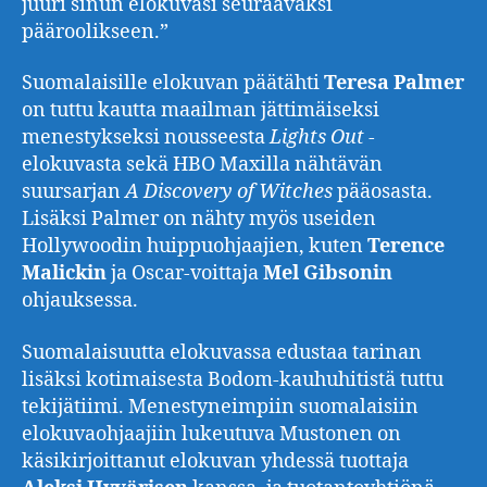
juuri sinun elokuvasi seuraavaksi
pääroolikseen.”
Suomalaisille elokuvan päätähti
Teresa Palmer
on tuttu kautta maailman jättimäiseksi
menestykseksi nousseesta
Lights Out
-
elokuvasta sekä HBO Maxilla nähtävän
suursarjan
A Discovery of Witches
pääosasta.
Lisäksi Palmer on nähty myös useiden
Hollywoodin huippuohjaajien, kuten
Terence
Malickin
ja Oscar-voittaja
Mel Gibsonin
ohjauksessa.
Suomalaisuutta elokuvassa edustaa tarinan
lisäksi kotimaisesta Bodom-kauhuhitistä tuttu
tekijätiimi. Menestyneimpiin suomalaisiin
elokuvaohjaajiin lukeutuva Mustonen on
käsikirjoittanut elokuvan yhdessä tuottaja