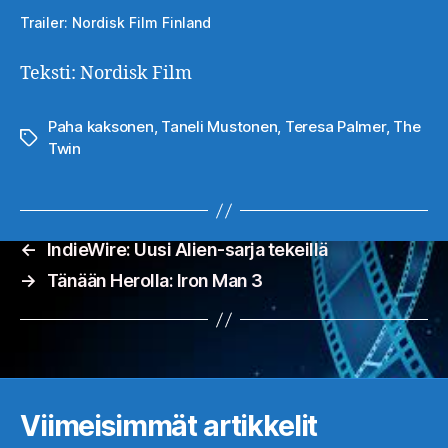
Trailer: Nordisk Film Finland
Teksti: Nordisk Film
Paha kaksonen
,
Taneli Mustonen
,
Teresa Palmer
,
The
Avainsanat
Twin
←
IndieWire: Uusi Alien-sarja tekeillä
→
Tänään Herolla: Iron Man 3
Viimeisimmät artikkelit