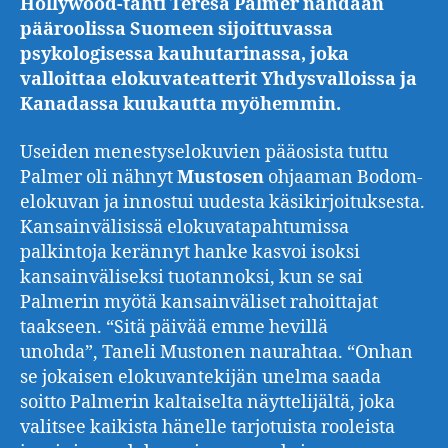
Hollywood-tähti Teresa Palmer nähdään
pääroolissa Suomeen sijoittuvassa
psykologisessa kauhutarinassa, joka
valloittaa elokuvateatterit Yhdysvalloissa ja
Kanadassa kuukautta myöhemmin.
Useiden menestyselokuvien pääosista tuttu
Palmer oli nähnyt
Mustosen
ohjaaman Bodom-
elokuvan ja innostui uudesta käsikirjoituksesta.
Kansainvälisissä elokuvatapahtumissa
palkintoja kerännyt hanke kasvoi isoksi
kansainväliseksi tuotannoksi, kun se sai
Palmerin myötä kansainväliset rahoittajat
taakseen. “Sitä päivää emme hevillä
unohda”, Taneli Mustonen naurahtaa. “Onhan
se jokaisen elokuvantekijän unelma saada
soitto Palmerin kaltaiselta näyttelijältä, joka
valitsee kaikista hänelle tarjotuista rooleista