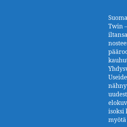
Suomal
Twin –
iltans
nostee
pääroo
kauhut
Yhdysv
Useide
nähny
uudest
elokuv
isoksi
myötä