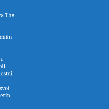
va The
hdään
n.
oli
ostui
svoi
merin