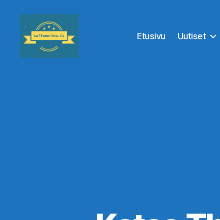
Etusivu
Uutiset
Leffanurkka.fi