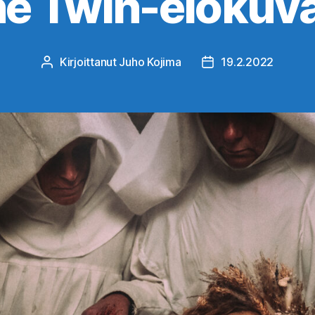
e Twin-elokuvan
Kirjoittanut
Juho Kojima
19.2.2022
Kirjoittaja
Julkaisupäivämäärä