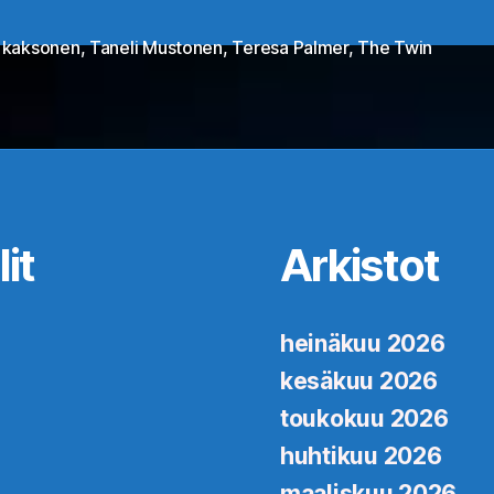
 kaksonen
,
Taneli Mustonen
,
Teresa Palmer
,
The Twin
at
it
Arkistot
heinäkuu 2026
kesäkuu 2026
toukokuu 2026
huhtikuu 2026
maaliskuu 2026