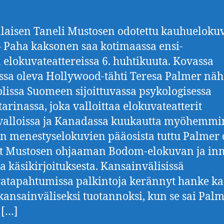
aisen Taneli Mustosen odotettu kauhueloku
 Paha kaksonen saa kotimaassa ensi-
a elokuvateattereissa 6. huhtikuuta. Kovassa
ssa oleva Hollywood-tähti Teresa Palmer nä
lissa Suomeen sijoittuvassa psykologisessa
arinassa, joka valloittaa elokuvateatterit
alloissa ja Kanadassa kuukautta myöhemmi
n menestyselokuvien pääosista tuttu Palmer 
t Mustosen ohjaaman Bodom-elokuvan ja inn
a käsikirjoituksesta. Kansainvälisissä
atapahtumissa palkintoja kerännyt hanke ka
 kansainväliseksi tuotannoksi, kun se sai Pal
 […]