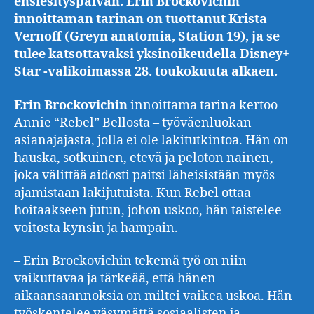
ensiesityspäivän. Erin Brockovichin
innoittaman tarinan on tuottanut Krista
Vernoff (Greyn anatomia, Station 19), ja se
tulee katsottavaksi yksinoikeudella Disney+
Star -valikoimassa 28. toukokuuta alkaen.
Erin Brockovichin
innoittama tarina kertoo
Annie “Rebel” Bellosta – työväenluokan
asianajajasta, jolla ei ole lakitutkintoa. Hän on
hauska, sotkuinen, etevä ja peloton nainen,
joka välittää aidosti paitsi läheisistään myös
ajamistaan lakijutuista. Kun Rebel ottaa
hoitaakseen jutun, johon uskoo, hän taistelee
voitosta kynsin ja hampain.
– Erin Brockovichin tekemä työ on niin
vaikuttavaa ja tärkeää, että hänen
aikaansaannoksia on miltei vaikea uskoa. Hän
työskentelee väsymättä sosiaalisten ja