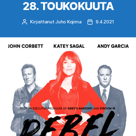
28. TOUKOKUUTA
Kirjoittanut
Juho Kojima
9.4.2021
Kirjoittaja
Julkaisupäivämäärä