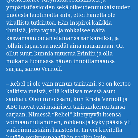
ympäristöasioiden sekä oikeudenmukaisuuden
puolesta huolimatta siitä, ettei hänellä ole
virallista tutkintoa. Hän inspiroi kaikkia
ihmisiä, joita tapaa, ja rohkaisee näitä
kasvamaan oman elämänsä sankareiksi, ja
jollain tapaa saa meidät aina nauramaan. On
ollut suuri kunnia tutustua Eriniin ja olla
mukana luomassa hänen innoittamaansa
sarjaa, sanoo Vernoff.
– Rebel ei ole vain minun tarinani. Se on kertoo
kaikista meistä, sillä kaikissa meissä asuu
sankari. Olen innoissani, kun Krista Vernoff ja
ABC tuovat visionäärisen tarinankerrontansa
sarjaan. Nimessä “Rebel” kitetytyvät itsensä
voimaannuttaminen, rohkeus ja kyky päästä yli
vaikeimmistakin haasteista. En voi kuvitella
ketään sopivampaa tähän rooliin kuin