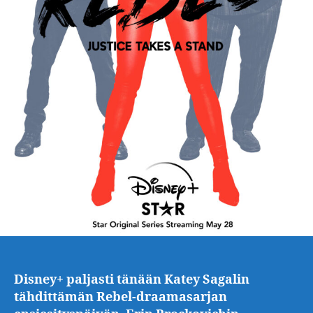
Disney+ paljasti tänään Katey Sagalin
tähdittämän Rebel-draamasarjan