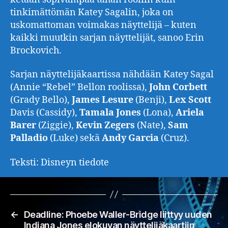
tinkimättömän Katey Sagalin, joka on
uskomattoman voimakas näyttelijä – kuten
kaikki muutkin sarjan näyttelijät, sanoo Erin
Brockovich.
Sarjan näyttelijäkaartissa nähdään Katey Sagal
(Annie “Rebel” Bellon roolissa),
John Corbett
(Grady Bello),
James Lesure
(Benji),
Lex Scott
Davis (Cassidy),
Tamala Jones
(Lona),
Ariela
Barer
(Ziggie),
Kevin Zegers
(Nate),
Sam
Palladio
(Luke) sekä
Andy Garcia
(Cruz).
Teksti: Disneyn tiedote
←
Deadline: Phoebe Waller-Bridge liittyy uuden
Indiana Jones elokuvan näyttelijäkaartiin