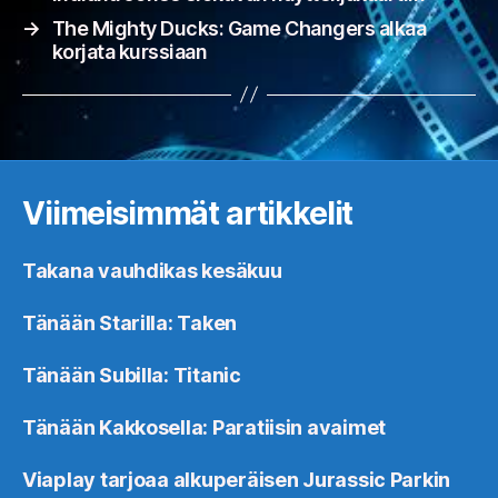
→
The Mighty Ducks: Game Changers alkaa
korjata kurssiaan
Viimeisimmät artikkelit
Takana vauhdikas kesäkuu
Tänään Starilla: Taken
Tänään Subilla: Titanic
Tänään Kakkosella: Paratiisin avaimet
Viaplay tarjoaa alkuperäisen Jurassic Parkin