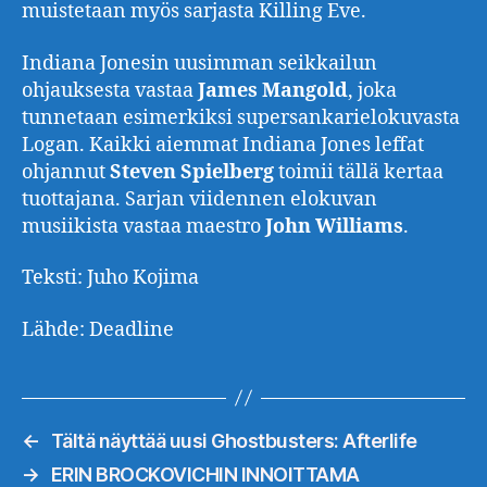
muistetaan myös sarjasta Killing Eve.
Indiana Jonesin uusimman seikkailun
ohjauksesta vastaa
James
Mangold
, joka
tunnetaan esimerkiksi supersankarielokuvasta
Logan. Kaikki aiemmat Indiana Jones leffat
ohjannut
Steven
Spielberg
toimii tällä kertaa
tuottajana. Sarjan viidennen elokuvan
musiikista vastaa maestro
John
Williams
.
Teksti: Juho Kojima
Lähde: Deadline
←
Tältä näyttää uusi Ghostbusters: Afterlife
→
ERIN BROCKOVICHIN INNOITTAMA