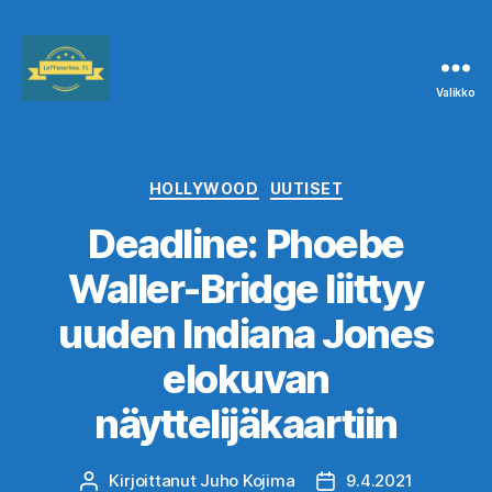
Valikko
Leffanurkka.fi
Kategoriat
HOLLYWOOD
UUTISET
Deadline: Phoebe
Waller-Bridge liittyy
uuden Indiana Jones
elokuvan
näyttelijäkaartiin
Kirjoittanut
Juho Kojima
9.4.2021
Kirjoittaja
Julkaisupäivämäärä