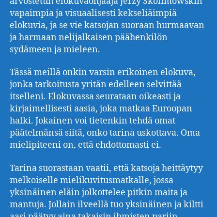
arvostetun elokuvaohjaaja Jerzy Skolimowskin
vapaimpia ja visuaalisesti kekseliäimpiä
elokuvia, ja se vie katsojan suoraan hurmaavan
ja harmaan nelijalkaisen päähenkilön
sydämeen ja mieleen.
Tässä meillä onkin varsin erikoinen elokuva,
jonka tarkoitusta yritän edelleen selvittää
itselleni. Elokuvassa seurataan oikeasti ja
kirjaimellisesti aasia, joka matkaa Euroopan
halki. Jokainen voi tietenkin tehdä omat
päätelmänsä siitä, onko tarina uskottava. Oma
mielipiteeni on, että ehdottomasti ei.
Tarina suorastaan vaatii, että katsoja heittäytyy
melkoiselle mielikuvitusmatkalle, jossa
yksinäinen eläin jolkottelee pitkin maita ja
mantuja. Jollain ilveellä tuo yksinäinen ja kiltti
aasi päätyy aina takaisin ihmisten pariin,