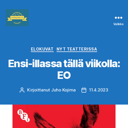
Valikko
Leffanurkka.fi
Kategoriat
ELOKUVAT
NYT TEATTERISSA
Ensi-illassa tällä viikolla:
EO
Kirjoittanut
Juho Kojima
11.4.2023
Kirjoittaja
Julkaisupäivämäärä