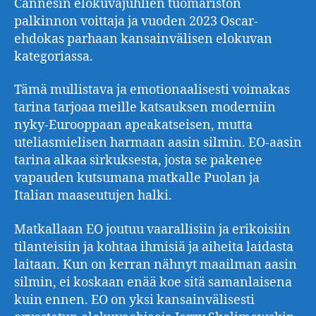
Cannesin elokuvajuhlien tuomariston
palkinnon voittaja ja vuoden 2023 Oscar-
ehdokas parhaan kansainvälisen elokuvan
kategoriassa.
Tämä mullistava ja emotionaalisesti voimakas
tarina tarjoaa meille katsauksen moderniin
nyky-Eurooppaan apeakatseisen, mutta
uteliasmielisen harmaan aasin silmin. EO-aasin
tarina alkaa sirkuksesta, josta se pakenee
vapauden kutsumana matkalle Puolan ja
Italian maaseutujen halki.
Matkallaan EO joutuu vaarallisiin ja erikoisiin
tilanteisiin ja kohtaa ihmisiä ja aiheita laidasta
laitaan. Kun on kerran nähnyt maailman aasin
silmin, ei koskaan enää koe sitä samanlaisena
kuin ennen. EO on yksi kansainvälisesti