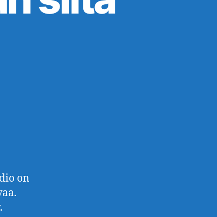
udio on
vaa.
.