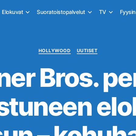
Elokuvat
Suoratoistopalvelut
TV
Fyysi
Kategoriat
HOLLYWOOD
UUTISET
er Bros. per
stuneen el
sun – kohuha