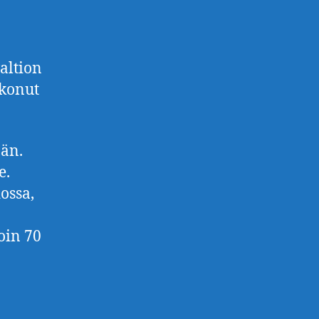
altion
kkonut
än.
e.
ossa,
oin 70