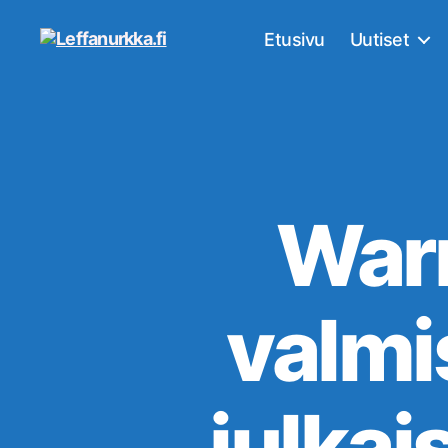
Etusivu
Uutiset
Leffanurkka.fi
Warn
valmi
julkai