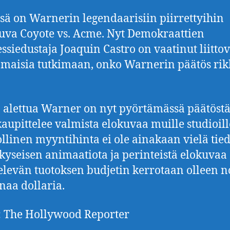
sä on Warnerin legendaarisiin piirrettyihin
uva Coyote vs. Acme. Nyt Demokraattien
ssiedustaja Joaquin Castro on vaatinut liittov
maisia tutkimaan, onko Warnerin päätös ri
alettua Warner on nyt pyörtämässä päätöstä
kaupittelee valmista elokuvaa muille studioill
linen myyntihinta ei ole ainakaan vielä tied
kyseisen animaatiota ja perinteistä elokuvaa
elevän tuotoksen budjetin kerrotaan olleen n
naa dollaria.
 The Hollywood Reporter