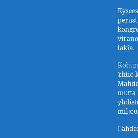
Kysees
perust
kongre
virano
lakia.
Kohun 
Yhtiö 
Mahdol
mutta 
yhdist
miljoo
Lähde: