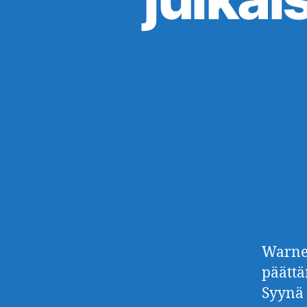
Warner
päättä
Syynä 