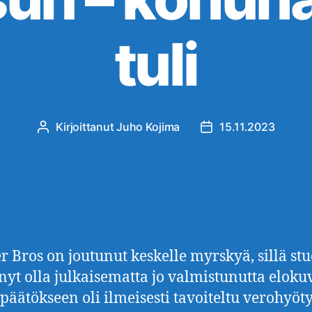
tuli
Kirjoittanut
Juho Kojima
15.11.2023
Kirjoittaja
Julkaisupäivämäärä
 Bros on joutunut keskelle myrskyä, sillä st
nyt olla julkaisematta jo valmistunutta eloku
päätökseen oli ilmeisesti tavoiteltu verohyöty