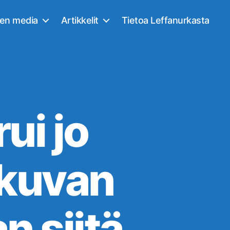
nen media
Artikkelit
Tietoa Leffanurkasta
ui jo
okuvan
n siitä