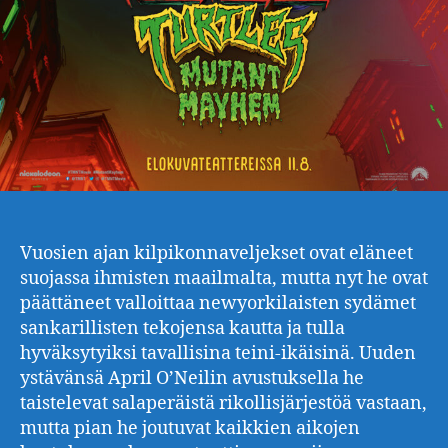
Vuosien ajan kilpikonnaveljekset ovat eläneet
suojassa ihmisten maailmalta, mutta nyt he ovat
päättäneet valloittaa newyorkilaisten sydämet
sankarillisten tekojensa kautta ja tulla
hyväksytyiksi tavallisina teini-ikäisinä. Uuden
ystävänsä April O’Neilin avustuksella he
taistelevat salaperäistä rikollisjärjestöä vastaan,
mutta pian he joutuvat kaikkien aikojen