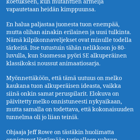
koetukseen, kun mutanttien armeija
vapautetaan heidän kimppuunsa.
En halua paljastaa juonesta tuon enempää,
mutta olihan ainakin erilainen ja uusi tulkinta.
Nämä kilpikonnaveljekset ovat minulle todella
tärkeitä. Itse tutustuin tähän nelikkoon jo 80-
luvulla, kun Suomessa pyöri SE alkuperäinen
klassikoksi noussut animaatiosarja.
Myönnettäköön, että tämä uutuus on melko
kaukana tuon alkuperäisen ideasta, vaikka
siinä onkin samat peruspilarit. Elokuva on
päivitetty melko onnistuneesti nykyaikaan,
mutta samalla on todettava, että kokonaisuuden
tunnelma oli jo liian teiniä.
Ohjaaja Jeff Rowe on tästäkin huolimatta