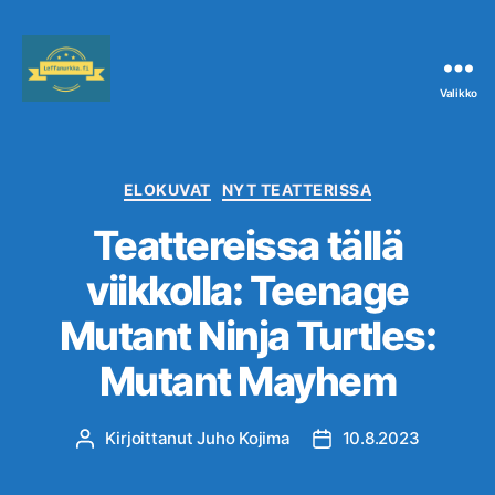
Valikko
Leffanurkka.fi
Kategoriat
ELOKUVAT
NYT TEATTERISSA
Teattereissa tällä
viikkolla: Teenage
Mutant Ninja Turtles:
Mutant Mayhem
Kirjoittanut
Juho Kojima
10.8.2023
Kirjoittaja
Julkaisupäivämäärä