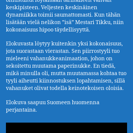
onnistunut löytämään tarinalleen vahvan
keskipisteen. Veljesten keskinäinen
dynamiikka toimii saumattomasti. Kun tähän
lisätään vielä nelikon ”isä” Mestari Tikku, niin
kokonaisuus hipoo täydellisyyttä.
Elokuvasta löytyy kuitenkin yksi kokonaisuus,
jota suorastaan vierastan. Sen piirrostyyli tuo
mieleeni vahanukkeanimaation, johon on
sekoitettu muutama paperinukke. En tiedä,
mikä minulla oli, mutta muutamassa kohtaa tuo
tyyli aiheutti kiinnostuksen lopahtamisen, sillä
vahanuket olivat todella keinotekoisen oloisia.
Elokuva saapuu Suomeen huomenna
perjantaina.