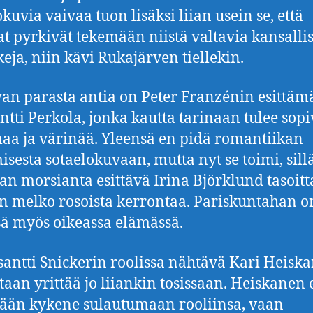
okuvia vaivaa tuon lisäksi liian usein se, että
at pyrkivät tekemään niistä valtavia kansalli
eja, niin kävi Rukajärven tiellekin.
an parasta antia on Peter Franzénin esittäm
ntti Perkola, jonka kautta tarinaan tulee sop
aa ja värinää. Yleensä en pidä romantiikan
isesta sotaelokuvaan, mutta nyt se toimi, sill
an morsianta esittävä Irina Björklund tasoitt
 melko rosoista kerrontaa. Pariskuntahan o
ä myös oikeassa elämässä.
santti Snickerin roolissa nähtävä Kari Heisk
taan yrittää jo liiankin tosissaan. Heiskanen 
än kykene sulautumaan rooliinsa, vaan