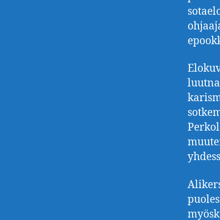
sotael
ohjaaj
epookk
Elokuv
luutna
karism
sotkem
Perkol
muuten
yhdess
Aliker
puoles
myöskä