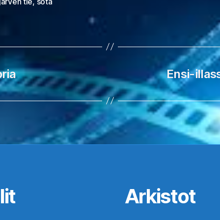
ärven tie
,
sota
ria
Ensi-illas
it
Arkistot