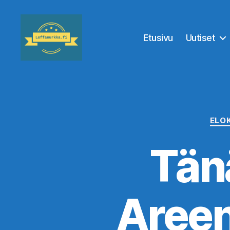
Etusivu
Uutiset
Leffanurkka.fi
ELO
Tän
Areen