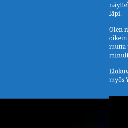
näytte
läpi.
Olen m
oikein
mutta 
minult
Elokuv
myös Y