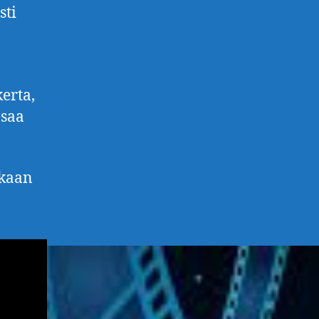
sti
kerta,
 saa
ikaan