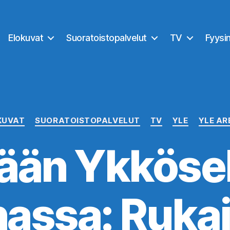
Elokuvat
Suoratoistopalvelut
TV
Fyysi
Kategoriat
KUVAT
SUORATOISTOPALVELUT
TV
YLE
YLE AR
ään Ykkösell
assa: Ruka