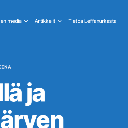
nen media
Artikkelit
Tietoa Leffanurkasta
EENA
ä ja
järven