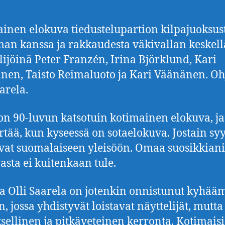
inen elokuva tiedustelupartion kilpajuoksus
an kanssa ja rakkaudesta väkivallan keskell
lijöinä Peter Franzén, Irina Björklund, Kari
nen, Taisto Reimaluoto ja Kari Väänänen. Oh
arela.
n 90-luvun katsotuin kotimainen elokuva, ja
ää, kun kyseessä on sotaelokuva. Jostain syy
at suomalaiseen yleisöön. Omaa suosikkiani 
asta ei kuitenkaan tule.
a Olli Saarela on jotenkin onnistunut kyhä
n, jossa yhdistyvät loistavat näyttelijät, mutt
sellinen ja pitkäveteinen kerronta. Kotimais