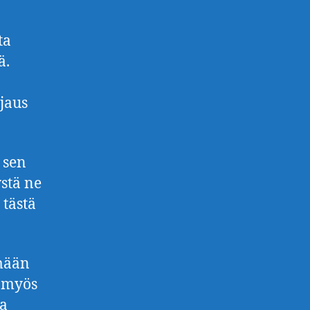
ta
ä.
jaus
 sen
stä ne
tästä
ämään
a myös
ia