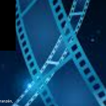
Franzén
,