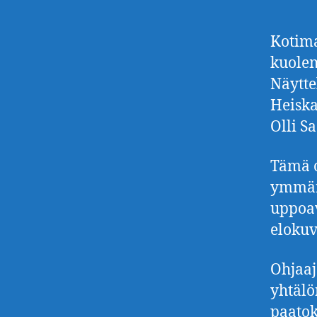
Kotima
kuolem
Näytte
Heiska
Olli Sa
Tämä o
ymmärt
uppoav
elokuv
Ohjaaj
yhtälö
paatok