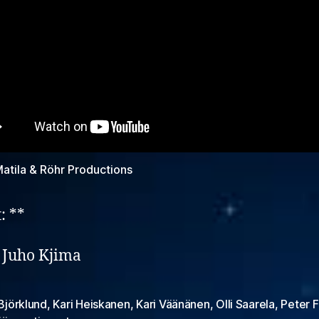
 Matila & Röhr Productions
: **
: Juho Kjima
 Björklund
,
Kari Heiskanen
,
Kari Väänänen
,
Olli Saarela
,
Peter 
at