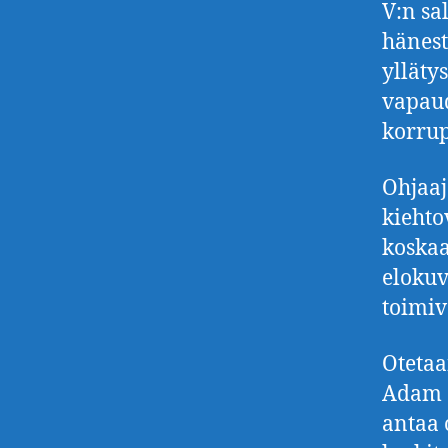
V:n sa
hänest
ylläty
vapaud
korrup
Ohjaa
kiehto
koskaa
elokuv
toimiv
Otetaa
Adam S
antaa 