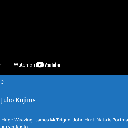
DC
: Juho Kojima
,
Hugo Weaving
,
James McTeigue
,
John Hurt
,
Natalie Portm
at
kuin verikosto