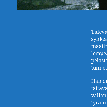
Tuleva
synkeä
maailm
lempeä
pelast
tunnet
Hän on
taitava
valla
tyrann