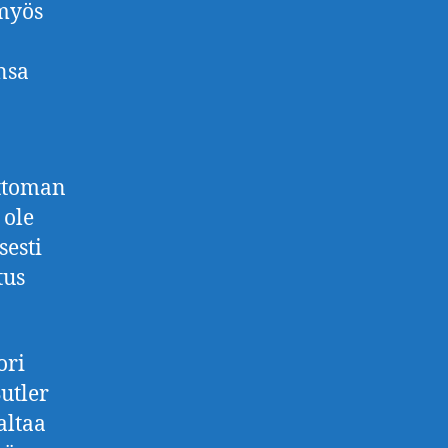
 myös
nsa
ttoman
 ole
sesti
tus
ori
utler
altaa