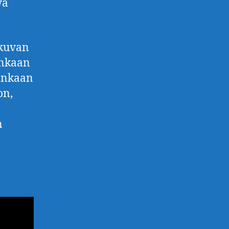
vä
okuvan
ankaan
sinkaan
on,
n