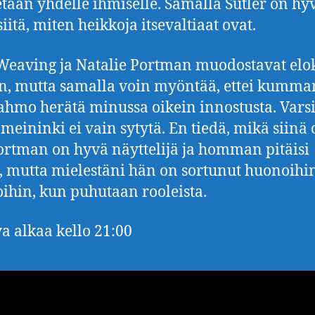
etään yhdelle ihmiselle. Samalla Sutler on hy
iitä, miten heikkoja itsevaltiaat ovat.
eaving ja Natalie Portman muodostavat el
n, mutta samalla voin myöntää, ettei kumm
ahmo herätä minussa oikein innostusta. Var
meininki ei vain sytytä. En tiedä, mikä siinä 
Portman on hyvä näyttelijä ja homman pitäisi
, mutta mielestäni hän on sortunut huonoihi
oihin, kun puhutaan rooleista.
a alkaa kello 21:00