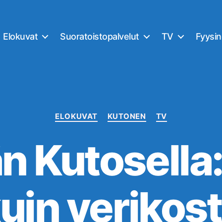
Elokuvat
Suoratoistopalvelut
TV
Fyysi
Kategoriat
ELOKUVAT
KUTONEN
TV
 Kutosella:
uin verikos