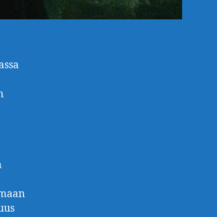
assa
n
n
emaan
tuus