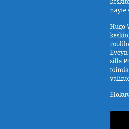
keskit
näyte s
Hugo W
keskiö
roolih
Eveyn 
sillä 
toimia
valint
Elokuv