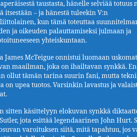
laperäisestä taustasta, hänelle selviää totuus
ä itsestään – ja hänestä tuleekin V:n
sliittolainen, kun tämä toteuttaa suunnitelma
en ja oikeuden palauttamiseksi julmaan ja
toituneeseen yhteiskuntaan.
ja James McTeigue onnistui luomaan uskoma
van maailman, joka on ihailtavan synkkä. En
n ollut tämän tarina suurin fani, mutta tekni
a on upea tuotos. Varsinkin lavastus ja valais
at.
n sitten käsittelyyn elokuvan synkkä diktaatt
utler, jota esittää legendaarinen John Hurt. S
osuvan varoituksen siitä, mitä tapahtuu, jos v