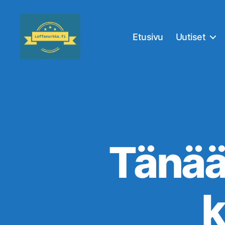
Etusivu
Uutiset
Leffanurkka.fi
Tänään
k