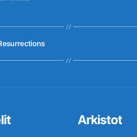
Resurrections
it
Arkistot