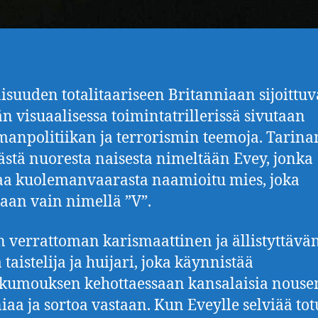
isuuden totalitaariseen Britanniaan sijoittuv
n visuaalisessa toimintatrillerissä sivutaan
anpolitiikan ja terrorismin teemoja. Tarina
stä nuoresta naisesta nimeltään Evey, jonka
aa kuolemanvaarasta naamioitu mies, joka
aan vain nimellä ”V”.
 verrattoman karismaattinen ja ällistyttävä
 taistelija ja huijari, joka käynnistää
nkumouksen kehottaessaan kansalaisia nous
iaa ja sortoa vastaan. Kun Eveylle selviää to