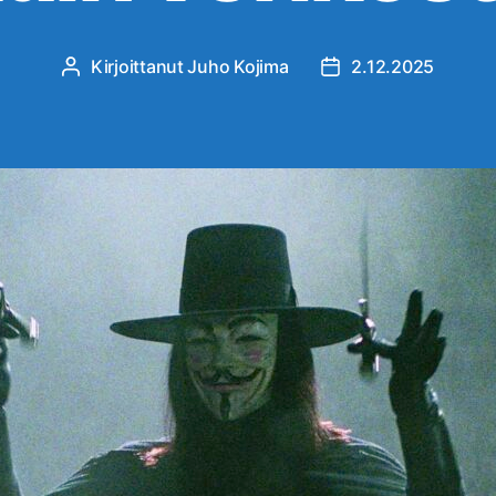
Kirjoittanut
Juho Kojima
2.12.2025
Kirjoittaja
Julkaisupäivämäärä