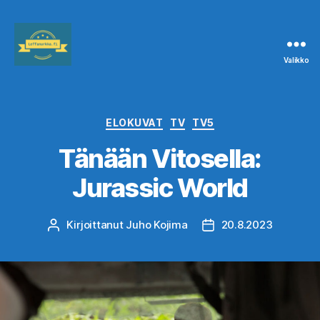
Valikko
Leffanurkka.fi
Kategoriat
ELOKUVAT
TV
TV5
Tänään Vitosella:
Jurassic World
Kirjoittanut
Juho Kojima
20.8.2023
Kirjoittaja
Julkaisupäivämäärä