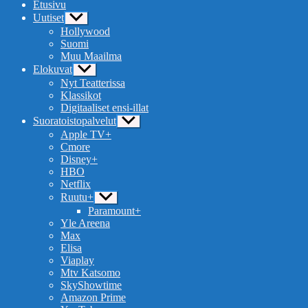
Etusivu
Uutiset
Näytä
alavalikko
Hollywood
Suomi
Muu Maailma
Elokuvat
Näytä
alavalikko
Nyt Teatterissa
Klassikot
Digitaaliset ensi-illat
Suoratoistopalvelut
Näytä
alavalikko
Apple TV+
Cmore
Disney+
HBO
Netflix
Ruutu+
Näytä
alavalikko
Paramount+
Yle Areena
Max
Elisa
Viaplay
Mtv Katsomo
SkyShowtime
Amazon Prime