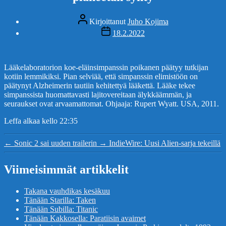
Kirjoittaja
Kirjoittanut
Juho Kojima
Julkaisupäivämäärä
18.2.2022
Lääkelaboratorion koe-eläinsimpanssin poikanen päätyy tutkijan
kotiin lemmikiksi. Pian selviää, että simpanssin elimistöön on
päätynyt Alzheimerin tautiin kehitettyä lääkettä. Lääke tekee
simpanssista huomattavasti lajitovereitaan älykkäämmän, ja
seuraukset ovat arvaamattomat. Ohjaaja: Rupert Wyatt. USA, 2011.
Leffa alkaa kello 22:35
←
Sonic 2 sai uuden trailerin
→
IndieWire: Uusi Alien-sarja tekeillä
Viimeisimmät artikkelit
Takana vauhdikas kesäkuu
Tänään Starilla: Taken
Tänään Subilla: Titanic
Tänään Kakkosella: Paratiisin avaimet