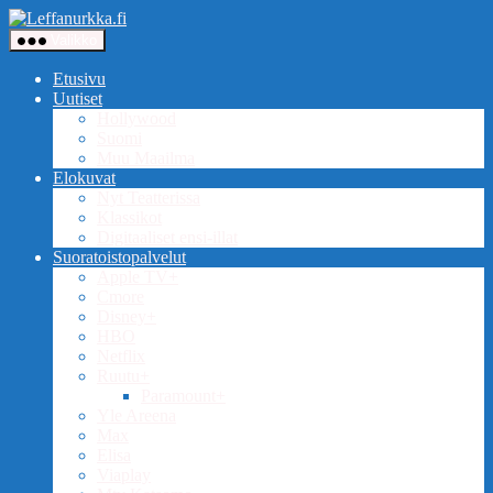
Siirry
Leffanurkka.fi
sisältöön
Valikko
Etusivu
Uutiset
Hollywood
Suomi
Muu Maailma
Elokuvat
Nyt Teatterissa
Klassikot
Digitaaliset ensi-illat
Suoratoistopalvelut
Apple TV+
Cmore
Disney+
HBO
Netflix
Ruutu+
Paramount+
Yle Areena
Max
Elisa
Viaplay