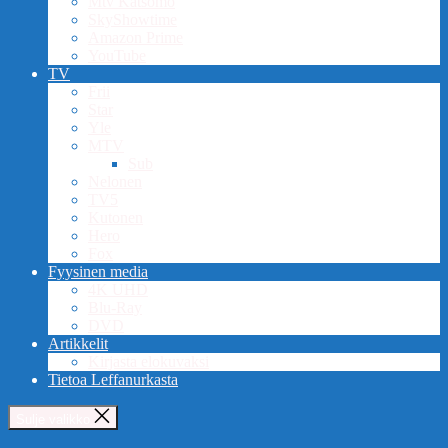
Mtv Katsomo
SkyShowtime
Amazon Prime
YouTube
TV
Frii
Star
Yle
MTV
Sub
Nelonen
TV5
Kutonen
Hero
Fox
Fyysinen media
4K UHD
Blu-Ray
DVD
Artikkelit
Kirjasta elokuvaksi
Tietoa Leffanurkasta
Sulje valikko