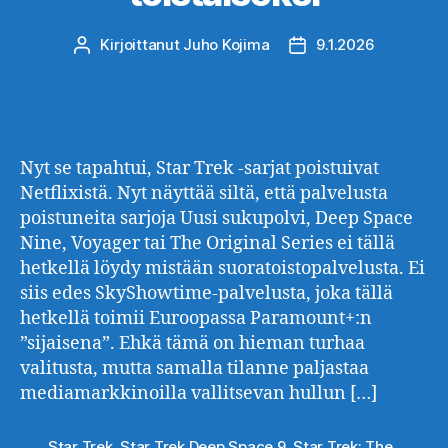
Kirjoittanut
Juho Kojima
9.1.2026
Kirjoittaja
Julkaisupäivämäärä
Nyt se tapahtui, Star Trek -sarjat poistuivat
Netflixistä. Nyt näyttää siltä, että palvelusta
poistuneita sarjoja Uusi sukupolvi, Deep Space
Nine, Voyager tai The Original Series ei tällä
hetkellä löydy mistään suoratoistopalvelusta. Ei
siis edes SkyShowtime-palvelusta, joka tällä
hetkellä toimii Euroopassa Paramount+:n
”sijaisena”. Ehkä tämä on hieman turhaa
valitusta, mutta samalla tilanne paljastaa
mediamarkkinoilla vallitsevan hullun […]
Star Trek
,
Star Trek Deep Space 9
,
Star Trek: The