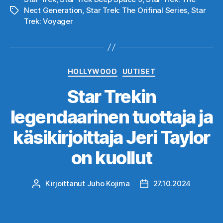
Nect Generation
,
Star Trek: The Orifinal Series
,
Star
Avainsanat
Trek: Voyager
Kategoriat
HOLLYWOOD
UUTISET
Star Trekin
legendaarinen tuottaja ja
käsikirjoittaja Jeri Taylor
on kuollut
Kirjoittanut
Juho Kojima
27.10.2024
Kirjoittaja
Julkaisupäivämäärä