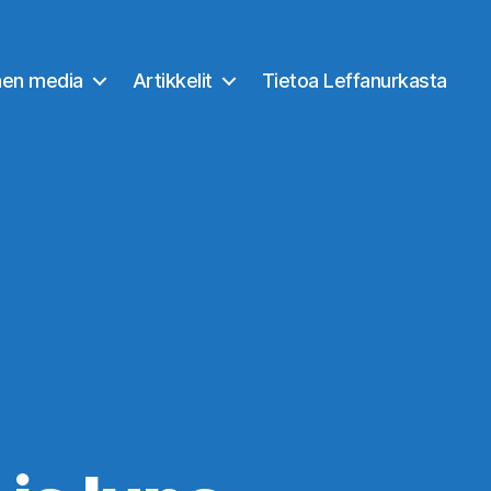
nen media
Artikkelit
Tietoa Leffanurkasta