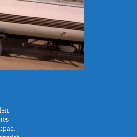
den
mes
lupaa.