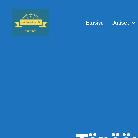
Etusivu
Uutiset
Leffanurkka.fi