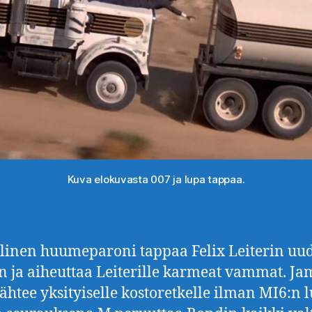
Kuva elokuvasta 007 ja lupa tappaa.
linen huumeparoni tappaa Felix Leiterin uu
 ja aiheuttaa Leiterille karmeat vammat. Ja
ähtee yksityiselle kostoretkelle ilman MI6:n 