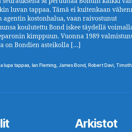
seurauksena M peruuttaa Bondin kaikki val
kin luvan tappaa. Tämä ei kuitenkaan vähen
n agentin kostonhalua, vaan raivostunut
unsa koulutettu Bond iskee täydellä voimall
paronin kimppuun. Vuonna 1989 valmistun
a on Bondien asteikolla […]
ja lupa tappaa
,
Ian Fleming
,
James Bond
,
Robert Davi
,
Timoth
at
it
Arkistot