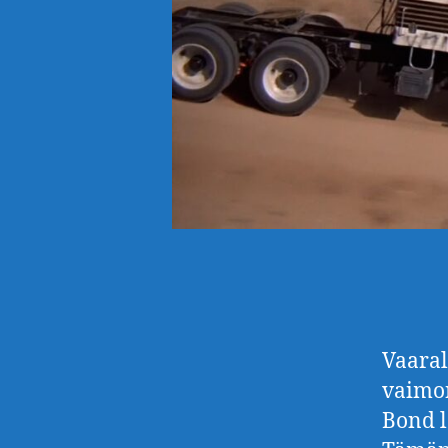
Vaaral
vaimon
Bond l