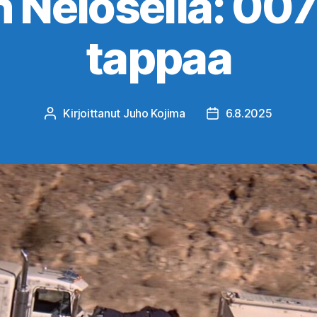
 Nelosella: 007 
tappaa
Kirjoittanut
Juho Kojima
6.8.2025
Kirjoittaja
Julkaisupäivämäärä