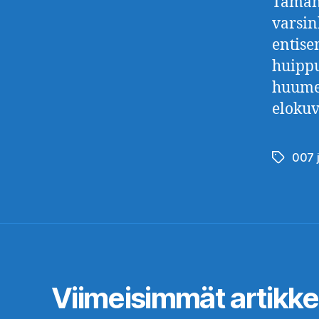
Tämän 
varsin
entise
huippu
huume
elokuv
007 
Avainsan
Viimeisimmät artikkel