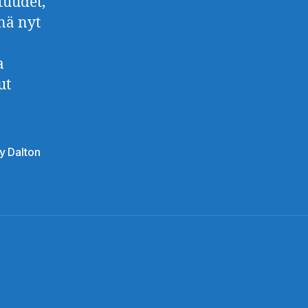
tuudet,
nä nyt
a
ut
y Dalton