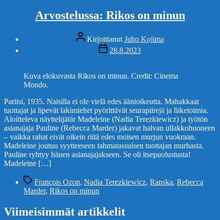
Arvostelussa: Rikos on minun
Kirjoittaja
Kirjoittanut
Juho Kojima
Julkaisupäivämäärä
28.8.2023
Kuva elokuvasta Rikos on minun. Credit: Cinema
Mondo.
Pariisi, 1935. Naisilla ei ole vielä edes äänioikeutta. Mahakkaat
tuottajat ja lipevät lakimiehet pyörittävät seurapiirejä ja liiketoimia.
Aloitteleva näyttelijätär Madeleine (Nadia Terezkiewicz) ja työtön
asianajaja Pauline (Rebecca Marder) jakavat halvan ullakkohuoneen
– vaikka rahat eivät oikein riitä edes moisen murjun vuokraan.
Madeleine joutuu syytteeseen tahmatassuisen tuottajan murhasta.
Pauline ryhtyy hänen asianajajakseen. Se oli itsepuolustusta!
Madeleine […]
Avainsanat
François Ozon
,
Nadia Terezkiewicz
,
Ranska
,
Rebecca
Marder
,
Rikos on minun
Viimeisimmät artikkelit