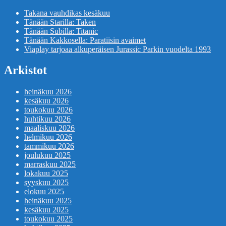
Takana vauhdikas kesäkuu
Tänään Starilla: Taken
Tänään Subilla: Titanic
Tänään Kakkosella: Paratiisin avaimet
Viaplay tarjoaa alkuperäisen Jurassic Parkin vuodelta 1993
Arkistot
heinäkuu 2026
kesäkuu 2026
toukokuu 2026
huhtikuu 2026
maaliskuu 2026
helmikuu 2026
tammikuu 2026
joulukuu 2025
marraskuu 2025
lokakuu 2025
syyskuu 2025
elokuu 2025
heinäkuu 2025
kesäkuu 2025
toukokuu 2025