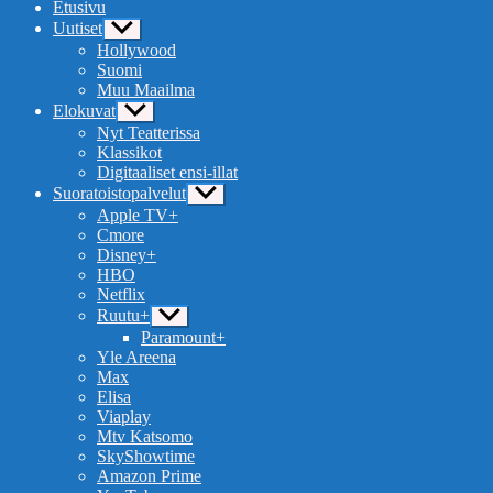
Etusivu
Uutiset
Näytä
alavalikko
Hollywood
Suomi
Muu Maailma
Elokuvat
Näytä
alavalikko
Nyt Teatterissa
Klassikot
Digitaaliset ensi-illat
Suoratoistopalvelut
Näytä
alavalikko
Apple TV+
Cmore
Disney+
HBO
Netflix
Ruutu+
Näytä
alavalikko
Paramount+
Yle Areena
Max
Elisa
Viaplay
Mtv Katsomo
SkyShowtime
Amazon Prime