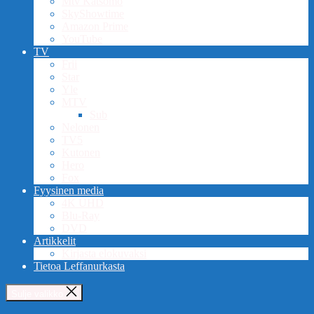
Mtv Katsomo
SkyShowtime
Amazon Prime
YouTube
TV
Frii
Star
Yle
MTV
Sub
Nelonen
TV5
Kutonen
Hero
Fox
Fyysinen media
4K UHD
Blu-Ray
DVD
Artikkelit
Kirjasta elokuvaksi
Tietoa Leffanurkasta
Sulje valikko