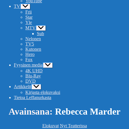
YouTube
TV
Näytä
alavalikko
Frii
Star
Yle
MTV
Näytä
alavalikko
Sub
Nelonen
TV5
Kutonen
Hero
Fox
Fyysinen media
Näytä
alavalikko
4K UHD
Blu-Ray
DVD
Artikkelit
Näytä
alavalikko
Kirjasta elokuvaksi
Tietoa Leffanurkasta
Avainsana:
Rebecca Marder
Kategoriat
Elokuvat
Nyt Teatterissa