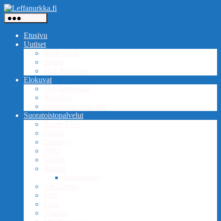
Siirry
Leffanurkka.fi
sisältöön
Valikko
Etusivu
Uutiset
Hollywood
Suomi
Muu Maailma
Elokuvat
Nyt Teatterissa
Klassikot
Digitaaliset ensi-illat
Suoratoistopalvelut
Apple TV+
Cmore
Disney+
HBO
Netflix
Ruutu+
Paramount+
Yle Areena
Max
Elisa
Viaplay