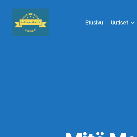
Etusivu
Uutiset
Leffanurkka.fi