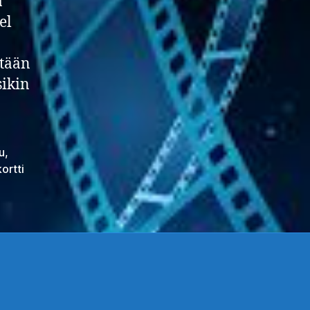
ä
el
itään
sikin
lu
,
ortti