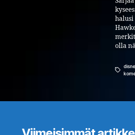
Sarjaa
kysees
halusi
Hawkey
merkit
olla n
disn
Avainsan
kome
Viimeisimmät artikkel