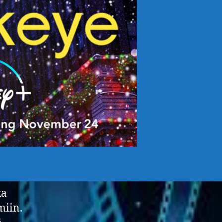
ka
miin.