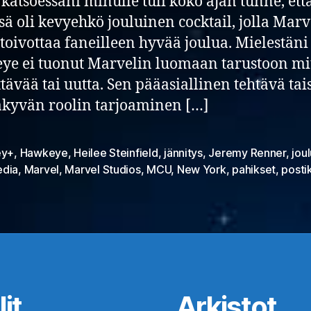
 katsoessani minulle tuli koko ajan tunne, ett
sä oli kevyehkö jouluinen cocktail, jolla Marv
 toivottaa faneilleen hyvää joulua. Mielestäni
e ei tuonut Marvelin luomaan tarustoon m
tävää tai uutta. Sen pääasiallinen tehtävä tai
äkyvän roolin tarjoaminen […]
ey+
,
Hawkeye
,
Heilee Steinfield
,
jännitys
,
Jeremy Renner
,
jou
at
dia
,
Marvel
,
Marvel Studios
,
MCU
,
New York
,
pahikset
,
postik
it
Arkistot