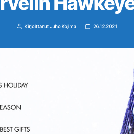
rvelin Hawkeye 
Kirjoittanut
Juho Kojima
26.12.2021
Kirjoittaja
Julkaisupäivämäärä