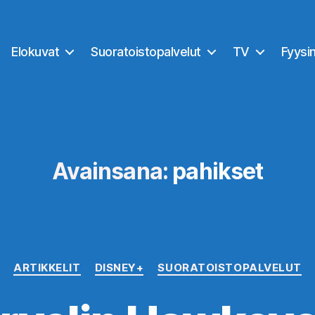
Elokuvat
Suoratoistopalvelut
TV
Fyysi
Avainsana:
pahikset
Kategoriat
ARTIKKELIT
DISNEY+
SUORATOISTOPALVELUT