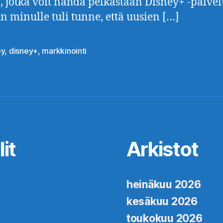
a, jotka voit nähdä pelkästään Disney+ -palvel
n minulle tuli tunne, että uusien […]
ey
,
disney+
,
markkinointi
at
it
Arkistot
heinäkuu 2026
kesäkuu 2026
toukokuu 2026