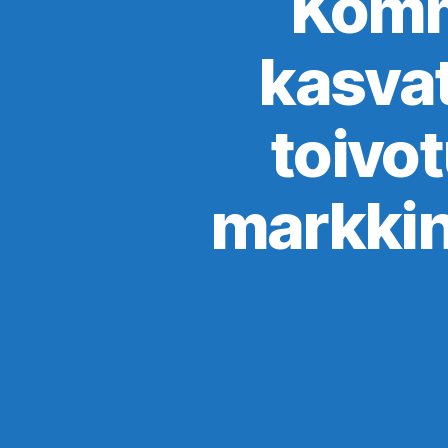
Komme
kasvat
toivot
markkin