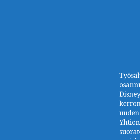
Työsäh
osannu
Disney
kerron
uuden 
Yhtiön
suorat