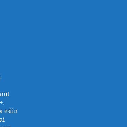
i
anut
+.
a esiin
ai