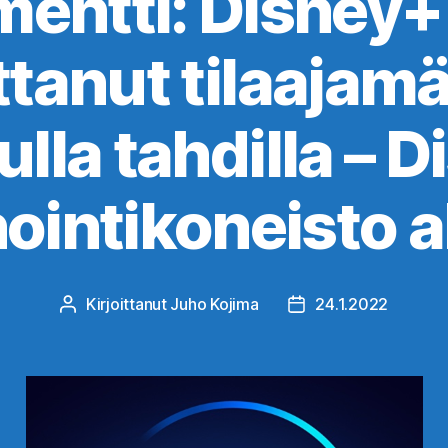
ntti: Disney+ 
tanut tilaajam
ulla tahdilla – 
ointikoneisto ak
Kirjoittanut
Juho Kojima
24.1.2022
Kirjoittaja
Julkaisupäivämäärä