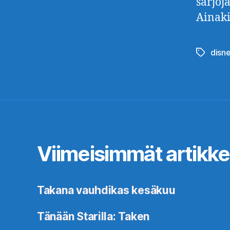
sarjoj
Ainaki
disn
Avainsan
Viimeisimmät artikkel
Takana vauhdikas kesäkuu
Tänään Starilla: Taken