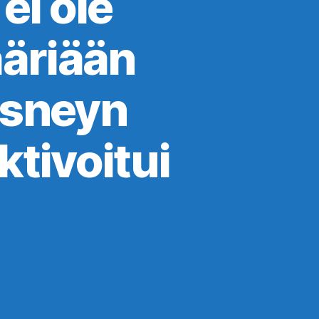
ei ole
ääriään
Disneyn
tivoitui