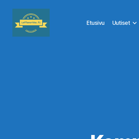
Etusivu
Uutiset
Leffanurkka.fi