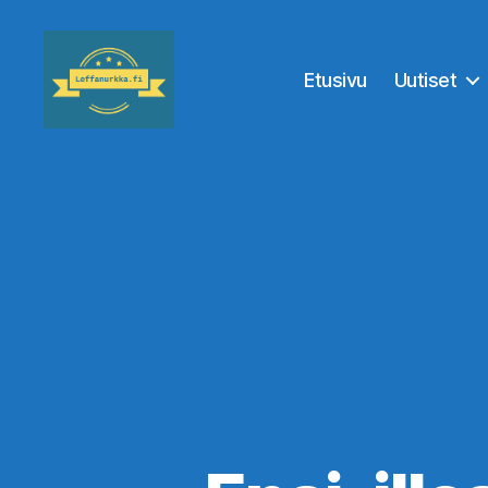
Etusivu
Uutiset
Leffanurkka.fi