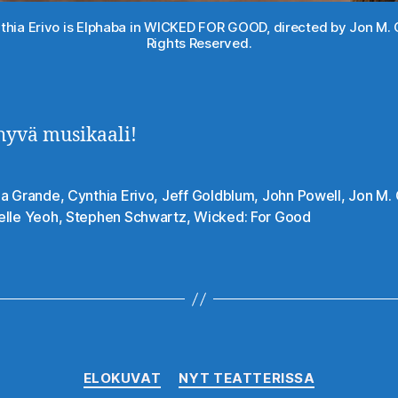
nthia Erivo is Elphaba in WICKED FOR GOOD, directed by Jon M. C
Rights Reserved.
hyvä musikaali!
na Grande
,
Cynthia Erivo
,
Jeff Goldblum
,
John Powell
,
Jon M.
at
elle Yeoh
,
Stephen Schwartz
,
Wicked: For Good
Kategoriat
ELOKUVAT
NYT TEATTERISSA