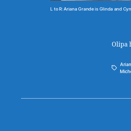
L to R: Ariana Grande is Glinda and Cy
Olipa 
Aria
Avainsan
Mich