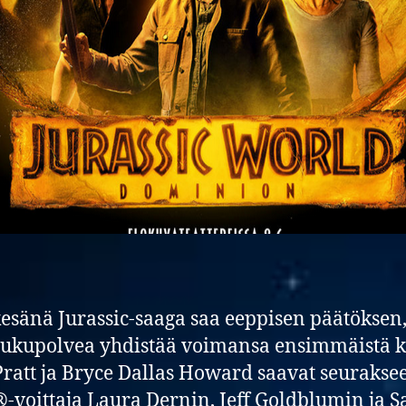
esänä Jurassic-saaga saa eeppisen päätöksen
sukupolvea yhdistää voimansa ensimmäistä k
Pratt ja Bryce Dallas Howard saavat seurakse
-voittaja Laura Dernin, Jeff Goldblumin ja 