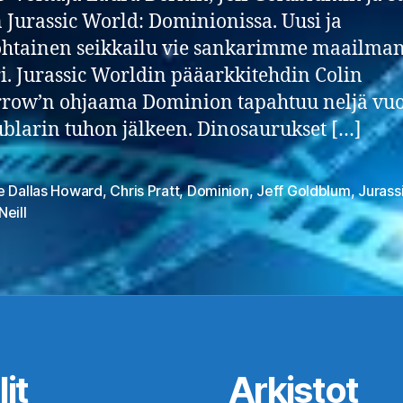
n Jurassic World: Dominionissa. Uusi ja
ohtainen seikkailu vie sankarimme maailma
. Jurassic Worldin pääarkkitehdin Colin
row’n ohjaama Dominion tapahtuu neljä vuo
ublarin tuhon jälkeen. Dinosaurukset […]
e Dallas Howard
,
Chris Pratt
,
Dominion
,
Jeff Goldblum
,
Jurass
at
eill
it
Arkistot