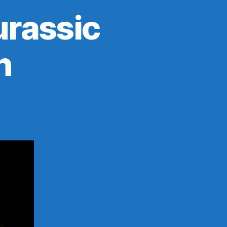
urassic
n