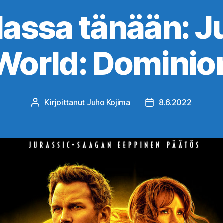
llassa tänään: J
World: Dominio
Kirjoittanut
Juho Kojima
8.6.2022
Kirjoittaja
Julkaisupäivämäärä