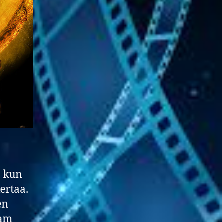
, kun
ertaa.
en
Sam