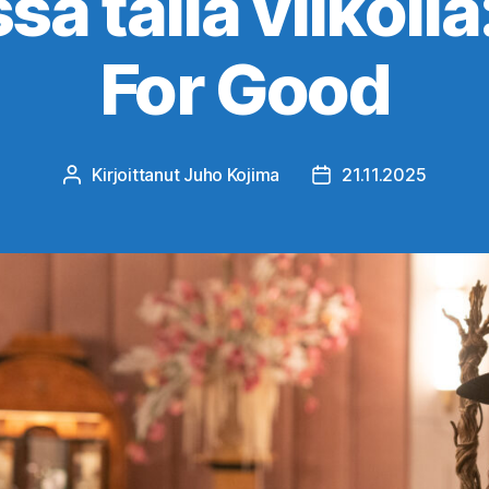
ssa tällä viikoll
For Good
Kirjoittanut
Juho Kojima
21.11.2025
Kirjoittaja
Julkaisupäivämäärä