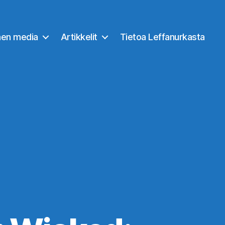
nen media
Artikkelit
Tietoa Leffanurkasta