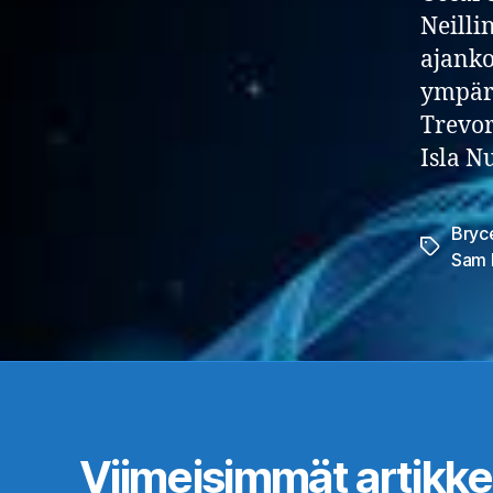
Neilli
ajank
ympäri
Trevor
Isla N
Bryc
Avainsan
Sam N
Viimeisimmät artikkel