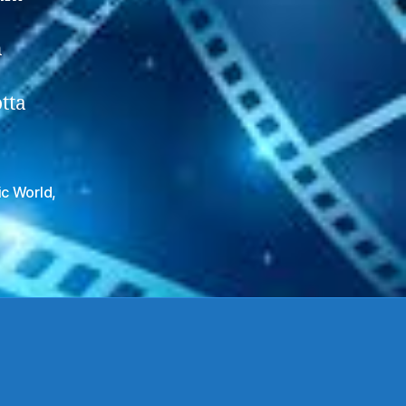
n
tta
ic World
,