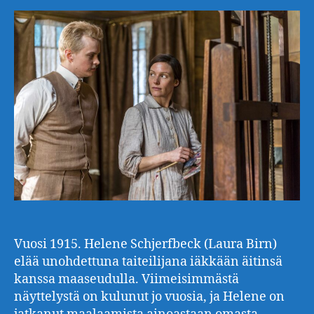
Vuosi 1915. Helene Schjerfbeck (Laura Birn)
elää unohdettuna taiteilijana iäkkään äitinsä
kanssa maaseudulla. Viimeisimmästä
näyttelystä on kulunut jo vuosia, ja Helene on