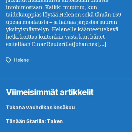
jatkanut maalaamista ainoastaan omasta
intohimostaan. Kaikki muuttuu, kun
taidekauppias löytää Helenen sekä tämän 159
upeaa maalausta – ja haluaa järjestää suuren
yksityisnäyttelyn. Helenelle käänteentekevä
hetki koittaa kuitenkin vasta kun hänet
esitellään Einar Reuterille(Johannes […]
Helene
Avainsanat
Viimeisimmät artikkelit
Takana vauhdikas kesäkuu
Tänään Starilla: Taken