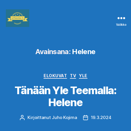
Valikko
Leffanurkka.fi
Avainsana:
Helene
Kategoriat
ELOKUVAT
TV
YLE
Tänään Yle Teemalla:
Helene
Kirjoittanut
Juho Kojima
19.3.2024
Kirjoittaja
Julkaisupäivämäärä