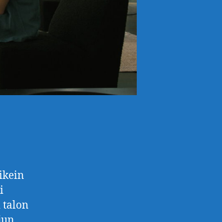
ikein
i
 talon
jun,