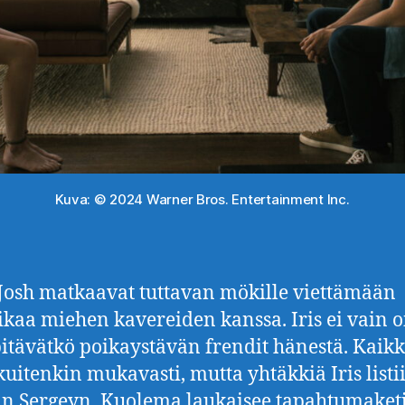
Kuva: © 2024 Warner Bros. Entertainment Inc.
a Josh matkaavat tuttavan mökille viettämään
ikaa miehen kavereiden kanssa. Iris ei vain o
pitävätkö poikaystävän frendit hänestä. Kaikk
kuitenkin mukavasti, mutta yhtäkkiä Iris listii
n Sergeyn. Kuolema laukaisee tapahtumaket