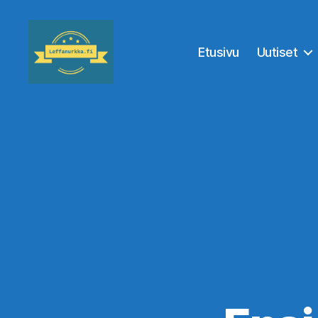
Etusivu
Uutiset
Leffanurkka.fi