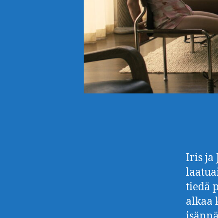
Iris j
laatua
tiedä 
alkaa 
isännä