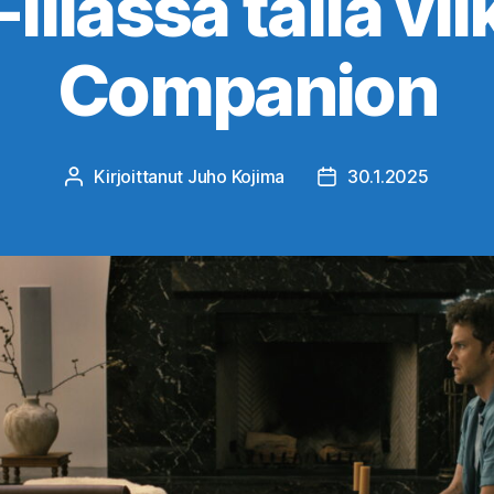
illassa tällä vii
Companion
Kirjoittanut
Juho Kojima
30.1.2025
Kirjoittaja
Julkaisupäivämäärä