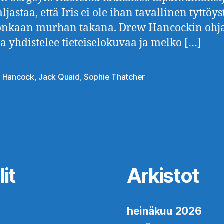
ljastaa, että Iris ei ole ihan tavallinen tyttöys
onkaan murhan takana. Drew Hancockin oh
a yhdistelee tieteiselokuvaa ja melko […]
 Hancock
,
Jack Quaid
,
Sophie Thatcher
at
it
Arkistot
heinäkuu 2026