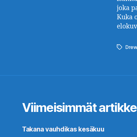
joka pa
Kuka 
elokuv
Drew
Avainsan
Viimeisimmät artikkel
Takana vauhdikas kesäkuu