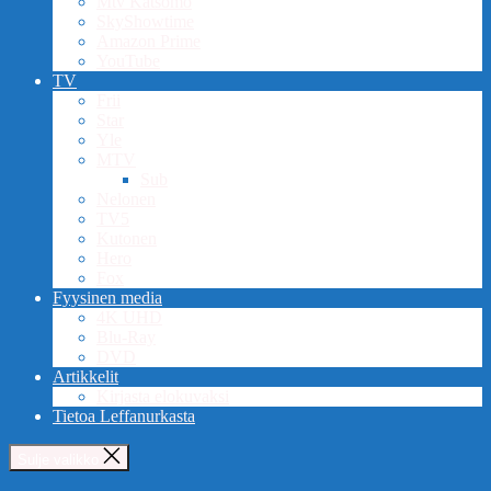
Mtv Katsomo
SkyShowtime
Amazon Prime
YouTube
TV
Frii
Star
Yle
MTV
Sub
Nelonen
TV5
Kutonen
Hero
Fox
Fyysinen media
4K UHD
Blu-Ray
DVD
Artikkelit
Kirjasta elokuvaksi
Tietoa Leffanurkasta
Sulje valikko