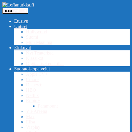
Siirry
Leffanurkka.fi
sisältöön
Valikko
Etusivu
Uutiset
Hollywood
Suomi
Muu Maailma
Elokuvat
Nyt Teatterissa
Klassikot
Digitaaliset ensi-illat
Suoratoistopalvelut
Apple TV+
Cmore
Disney+
HBO
Netflix
Ruutu+
Paramount+
Yle Areena
Max
Elisa
Viaplay