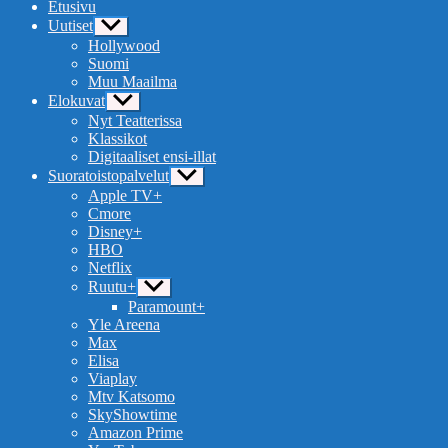
Etusivu
Uutiset
Näytä
alavalikko
Hollywood
Suomi
Muu Maailma
Elokuvat
Näytä
alavalikko
Nyt Teatterissa
Klassikot
Digitaaliset ensi-illat
Suoratoistopalvelut
Näytä
alavalikko
Apple TV+
Cmore
Disney+
HBO
Netflix
Ruutu+
Näytä
alavalikko
Paramount+
Yle Areena
Max
Elisa
Viaplay
Mtv Katsomo
SkyShowtime
Amazon Prime