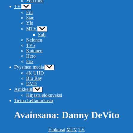
YouTube
TV
Näytä
alavalikko
Frii
Star
Yle
MTV
Näytä
alavalikko
Sub
Nelonen
TV5
Kutonen
Hero
Fox
Fyysinen media
Näytä
alavalikko
4K UHD
Blu-Ray
DVD
Artikkelit
Näytä
alavalikko
Kirjasta elokuvaksi
Tietoa Leffanurkasta
Avainsana:
Danny DeVito
Kategoriat
Elokuvat
MTV
TV