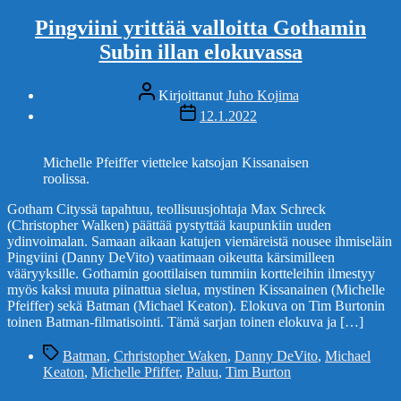
Pingviini yrittää valloitta Gothamin
Subin illan elokuvassa
Kirjoittaja
Kirjoittanut
Juho Kojima
Julkaisupäivämäärä
12.1.2022
Michelle Pfeiffer viettelee katsojan Kissanaisen
roolissa.
Gotham Cityssä tapahtuu, teollisuusjohtaja Max Schreck
(Christopher Walken) päättää pystyttää kaupunkiin uuden
ydinvoimalan. Samaan aikaan katujen viemäreistä nousee ihmiseläin
Pingviini (Danny DeVito) vaatimaan oikeutta kärsimilleen
vääryyksille. Gothamin goottilaisen tummiin kortteleihin ilmestyy
myös kaksi muuta piinattua sielua, mystinen Kissanainen (Michelle
Pfeiffer) sekä Batman (Michael Keaton). Elokuva on Tim Burtonin
toinen Batman-filmatisointi. Tämä sarjan toinen elokuva ja […]
Avainsanat
Batman
,
Crhristopher Waken
,
Danny DeVito
,
Michael
Keaton
,
Michelle Pfiffer
,
Paluu
,
Tim Burton