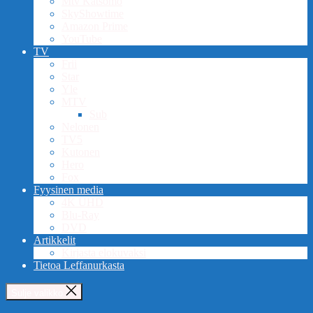
Mtv Katsomo
SkyShowtime
Amazon Prime
YouTube
TV
Frii
Star
Yle
MTV
Sub
Nelonen
TV5
Kutonen
Hero
Fox
Fyysinen media
4K UHD
Blu-Ray
DVD
Artikkelit
Kirjasta elokuvaksi
Tietoa Leffanurkasta
Sulje valikko