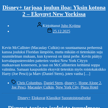
Disney+ tarjoaa joulun iloa: Yksin kotona
2 – Eksynyt New Yorkissa
Kirjoittaja
Kirjoittanut
Juho Kojima
Julkaisupäivämäärä
25.12.2025
Kevin McCallister (Macaulay Culkin) on suuntaamassa perheensä
kanssa jouluksi Floridan lämpöön, mutta mikään ei tietenkään suju
suunnitelman mukaan, kun kyseessä on tämä perhe. Kevin päätyy
korvalappustereoiden patterien vuoksi New York Cityyn
matkaavaan koneeseen, ja taas on McCallisterien keittämä soppa
valmiina. Samaan kaupunkiin eksyvät tietenkin myös roistokaksikko
Harry (Joe Pesci) ja Marv (Daniel Stern), joten vanha […]
Avainsanat
Chris Columbus
,
Daniel Stern
,
disney+
,
Home Alone 2
,
Joe Pesci
,
Macaulay Culkin
,
New York City
,
Plaza Hotel
Kategoriat
Disney+
Elokuvat
Klassikot
Suoratoistopalvelut
Disney+ tarjoaa jouluista tunnelmaa: