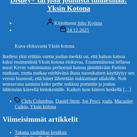
Yksin Kotona
Kirjoittaja
Kirjoittanut
Juho Kojima
Julkaisupäivämäärä
24.12.2025
Kuva elokuvasta Yksin kotona.
Itselleni yksi erittäin varma joulun merkki on, että haluan katsoa
kaksi ensimmäistä Yksin kotona elokuvaa. Ensimmäisessä leffassa
nuori Kevin valmistautuu perheensä kanssa jännittävään Pariisin
matkaan, mutta matkaa edeltävänä iltana nuorukainen käyttäytyy sen
verran huonosti, että hänet lähetetään nukkumaan ullakolle. Noh
seuraavana aamuna koko perhe nukkuu pommiin ja joutuu
lähtemään kiireellä lentokentälle. Kaiken tuon kiireen keskellä […]
Avainsanat
Chris Columbus
,
Daniel Stern
,
Joe Pesci
,
joulu
,
Macaulay
Culkin
,
Yksin kotona
Viimeisimmät artikkelit
Takana vauhdikas kesäkuu