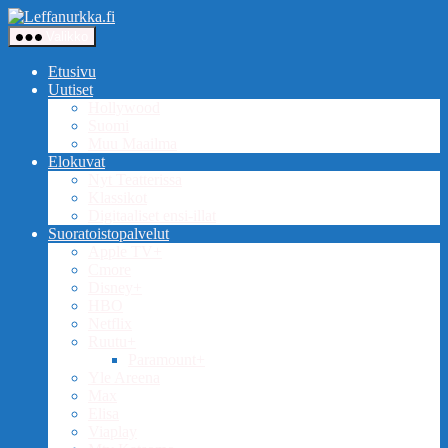
Siirry
Leffanurkka.fi
sisältöön
Valikko
Etusivu
Uutiset
Hollywood
Suomi
Muu Maailma
Elokuvat
Nyt Teatterissa
Klassikot
Digitaaliset ensi-illat
Suoratoistopalvelut
Apple TV+
Cmore
Disney+
HBO
Netflix
Ruutu+
Paramount+
Yle Areena
Max
Elisa
Viaplay