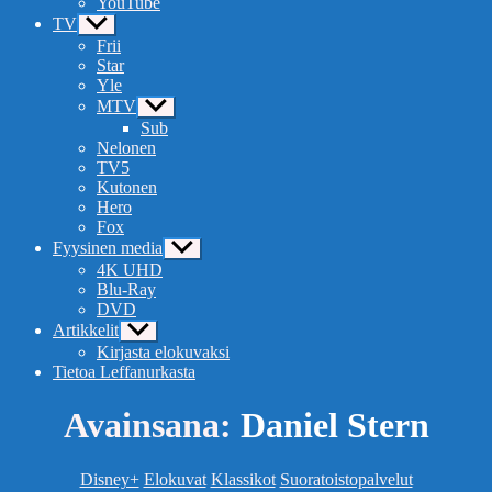
YouTube
TV
Näytä
alavalikko
Frii
Star
Yle
MTV
Näytä
alavalikko
Sub
Nelonen
TV5
Kutonen
Hero
Fox
Fyysinen media
Näytä
alavalikko
4K UHD
Blu-Ray
DVD
Artikkelit
Näytä
alavalikko
Kirjasta elokuvaksi
Tietoa Leffanurkasta
Avainsana:
Daniel Stern
Kategoriat
Disney+
Elokuvat
Klassikot
Suoratoistopalvelut