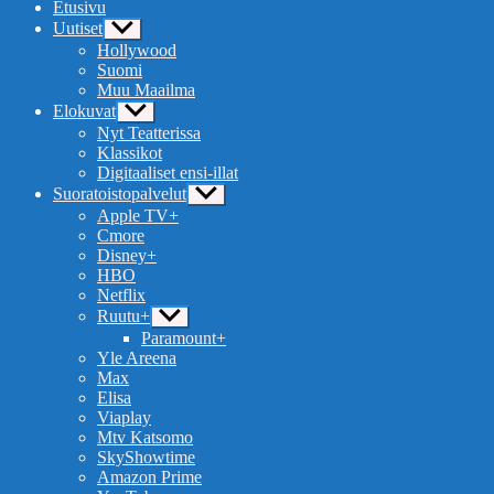
Etusivu
Uutiset
Näytä
alavalikko
Hollywood
Suomi
Muu Maailma
Elokuvat
Näytä
alavalikko
Nyt Teatterissa
Klassikot
Digitaaliset ensi-illat
Suoratoistopalvelut
Näytä
alavalikko
Apple TV+
Cmore
Disney+
HBO
Netflix
Ruutu+
Näytä
alavalikko
Paramount+
Yle Areena
Max
Elisa
Viaplay
Mtv Katsomo
SkyShowtime
Amazon Prime