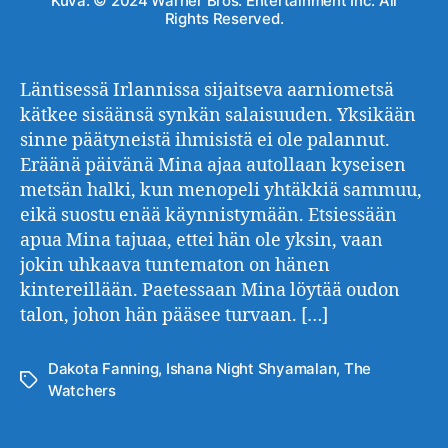
Kuva: © 2024 Warner Bros. Entertainment Inc. All
Rights Reserved.
Läntisessä Irlannissa sijaitseva aarniometsä
kätkee sisäänsä synkän salaisuuden. Yksikään
sinne päätyneistä ihmisistä ei ole palannut.
Eräänä päivänä Mina ajaa autollaan kyseisen
metsän halki, kun menopeli yhtäkkiä sammuu,
eikä suostu enää käynnistymään. Etsiessään
apua Mina tajuaa, ettei hän ole yksin, vaan
jokin uhkaava tuntematon on hänen
kintereillään. Paetessaan Mina löytää oudon
talon, johon hän pääsee turvaan. […]
Dakota Fanning
,
Ishana Night Shyamalan
,
The
Avainsanat
Watchers