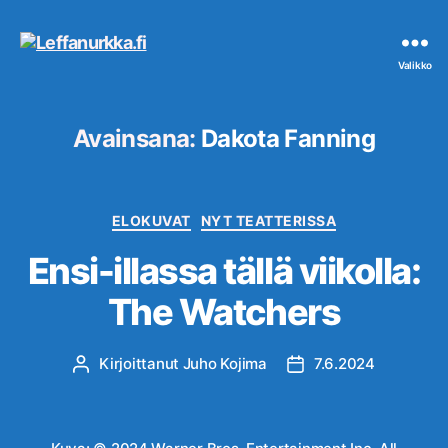
Leffanurkka.fi
Valikko
Avainsana:
Dakota Fanning
Kategoriat
ELOKUVAT
NYT TEATTERISSA
Ensi-illassa tällä viikolla:
The Watchers
Kirjoittanut
Juho Kojima
7.6.2024
Kirjoittaja
Julkaisupäivämäärä