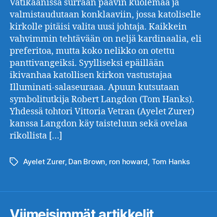
Vatikaanissa surraan paavin kuolemaa ja
valmistaudutaan konklaaviin, jossa katoliselle
kirkolle pitäisi valita uusi johtaja. Kaikkein
vahvimmin tehtävään on neljä kardinaalia, eli
preferitoa, mutta koko nelikko on otettu
panttivangeiksi. Syylliseksi epäillään
ikivanhaa katollisen kirkon vastustajaa
Illuminati-salaseuraaa. Apuun kutsutaan
symbolitutkija Robert Langdon (Tom Hanks).
Yhdessä tohtori Vittoria Vetran (Ayelet Zurer)
kanssa Langdon käy taisteluun sekä ovelaa
rikollista […]
Ayelet Zurer
,
Dan Brown
,
ron howard
,
Tom Hanks
Avainsanat
Viimeisimmät artikkelit