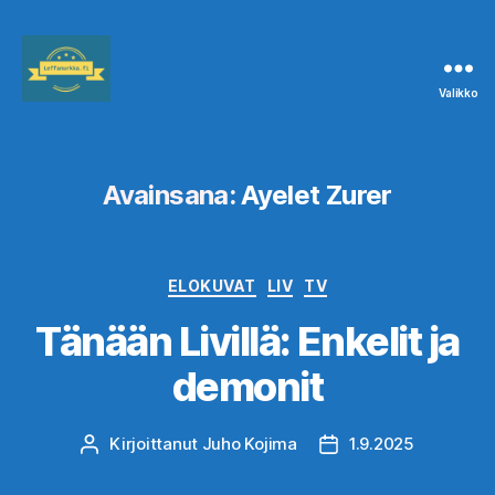
Valikko
Leffanurkka.fi
Avainsana:
Ayelet Zurer
Kategoriat
ELOKUVAT
LIV
TV
Tänään Livillä: Enkelit ja
demonit
Kirjoittanut
Juho Kojima
1.9.2025
Kirjoittaja
Julkaisupäivämäärä