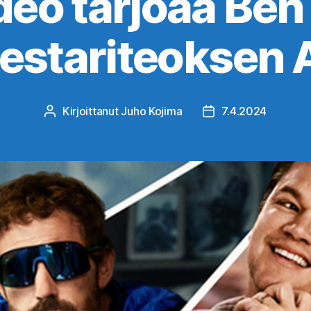
deo tarjoaa Ben 
estariteoksen A
Kirjoittanut
Juho Kojima
7.4.2024
Kirjoittaja
Julkaisupäivämäärä