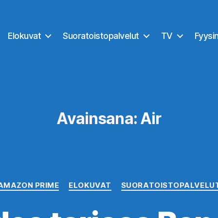
Elokuvat
Suoratoistopalvelut
TV
Fyysi
Avainsana:
Air
Kategoriat
AMAZON PRIME
ELOKUVAT
SUORATOISTOPALVELU