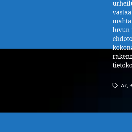
urheil
vastaa
mahtav
luvun 
ehdoto
kokona
rakenn
tietoko
Air
,
B
Avainsan