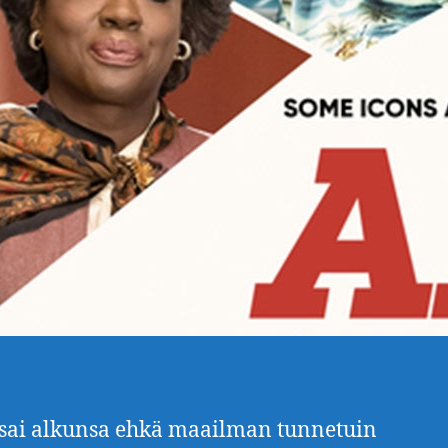
sai alkunsa ehkä maailman tunnetuin