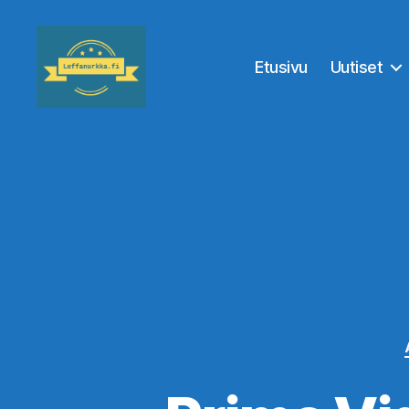
Etusivu
Uutiset
Leffanurkka.fi