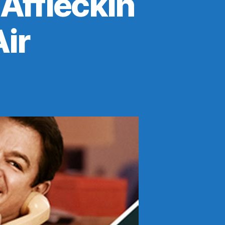
Affleckin
ir