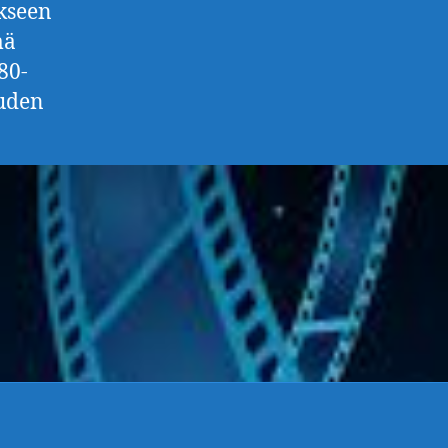
kseen
mä
80-
uuden