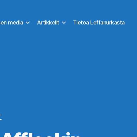
nen media
Artikkelit
Tietoa Leffanurkasta
T