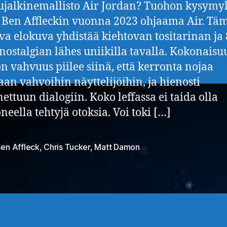
ujalkinemallisto Air Jordan? Tuohon kysymy
 Ben Affleckin vuonna 2023 ohjaama Air. Tä
a elokuva yhdistää kiehtovan tositarinan ja 
nostalgian lähes uniikilla tavalla. Kokonais
n vahvuus piilee siinä, että kerronta nojaa
an vahvoihin näyttelijöihin, ja hienosti
ettuun dialogiin. Koko leffassa ei taida olla
neella tehtyjä otoksia. Voi toki […]
en Affleck
,
Chris Tucker
,
Matt Damon
at