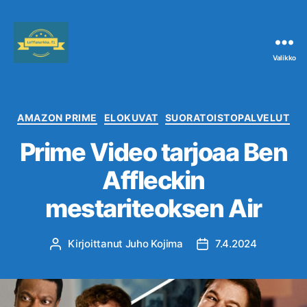
Valikko
Leffanurkka.fi
Kategoriat
AMAZON PRIME
ELOKUVAT
SUORATOISTOPALVELUT
Prime Video tarjoaa Ben
Affleckin
mestariteoksen Air
Kirjoittanut
Juho Kojima
7.4.2024
Kirjoittaja
Julkaisupäivämäärä