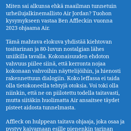
Miten sai alkunsa ehkä maailman tunnetuin
urheilujalkinemallisto Air Jordan? Tuohon
kysymykseen vastaa Ben Affleckin vuonna
2023 ohjaama Air.
Tämä mahtava elokuva yhdistää kiehtovan
tositarinan ja 80-luvun nostalgian lähes
uniikilla tavalla. Kokonaisuuden ehdoton
vahvuus piilee siinä, että kerronta nojaa
kokonaan vahvoihin näyttelijöihin, ja hienosti
rakennettuun dialogiin. Koko leffassa ei taida
olla tietokoneella tehtyjä otoksia. Voi toki olla
niinkin, että ne on piilotettu todella taitavasti,
mutta siitäkin huolimatta Air ansaitsee täydet
pisteet aidosta tunnelmasta.
Affleck on hulppean taitava ohjaaja, joka osaa ja
pystyy kaivamaan esille pienenkin tarinan