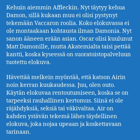
Kehuin aiemmin Affleckin. Nyt täytyy kehua
Damon, sillä kukaan muu ei olisi pystynyt
tekemään Vaccaron roolia. Koko elokuvassa ei
ole montaakaan kohtausta ilman Damonia. Nyt
sanon ääneen erään asian. Oscar olisi kuulunut
Matt Damonille, mutta Akatemialta taisi pettää
kantti, koska kyseessä on suoratoistopalveluun
tuotettu elokuva.
Hävettää melkein myöntää, että katson Airin
noin kerran kuukaudessa. Juu, olen outo.
Käytän elokuvaa rentoutumiseen, koska se on
tarpeeksi rauhallinen kertomus. Siinä ei ole
räjähdyksiä, seksiä tai väkivaltaa. Air on
kahden ystävän tekemä lähes täydellinen
elokuva, joka nojaa upeaan ja koskettavaan
tarinaan.