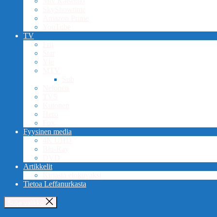
Mtv Katsomo
SkyShowtime
Amazon Prime
YouTube
TV
Frii
Star
Yle
MTV
Sub
Nelonen
TV5
Kutonen
Hero
Fox
Fyysinen media
4K UHD
Blu-Ray
DVD
Artikkelit
Kirjasta elokuvaksi
Tietoa Leffanurkasta
Sulje valikko