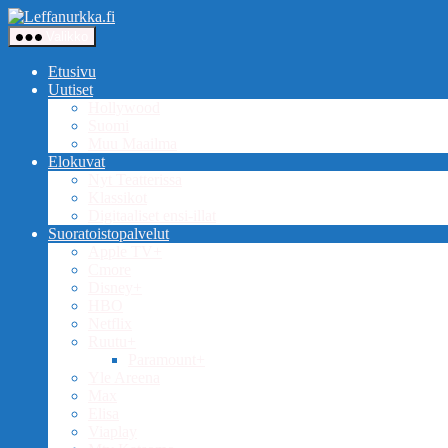
Siirry
Leffanurkka.fi
sisältöön
Valikko
Etusivu
Uutiset
Hollywood
Suomi
Muu Maailma
Elokuvat
Nyt Teatterissa
Klassikot
Digitaaliset ensi-illat
Suoratoistopalvelut
Apple TV+
Cmore
Disney+
HBO
Netflix
Ruutu+
Paramount+
Yle Areena
Max
Elisa
Viaplay