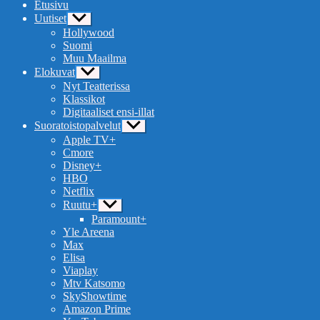
Etusivu
Uutiset
Näytä
alavalikko
Hollywood
Suomi
Muu Maailma
Elokuvat
Näytä
alavalikko
Nyt Teatterissa
Klassikot
Digitaaliset ensi-illat
Suoratoistopalvelut
Näytä
alavalikko
Apple TV+
Cmore
Disney+
HBO
Netflix
Ruutu+
Näytä
alavalikko
Paramount+
Yle Areena
Max
Elisa
Viaplay
Mtv Katsomo
SkyShowtime
Amazon Prime