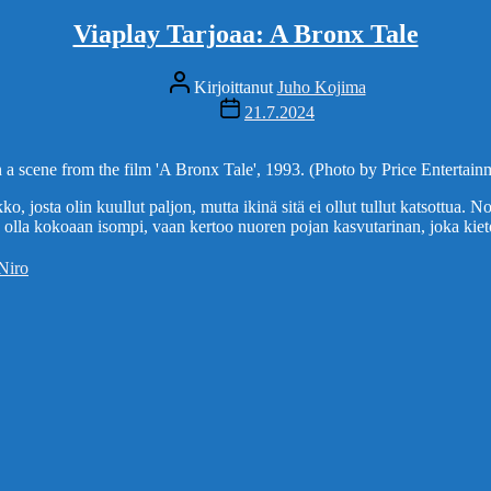
Viaplay Tarjoaa: A Bronx Tale
Kirjoittaja
Kirjoittanut
Juho Kojima
Julkaisupäivämäärä
21.7.2024
 a scene from the film 'A Bronx Tale', 1993. (Photo by Price Entertai
sta olin kuullut paljon, mutta ikinä sitä ei ollut tullut katsottua. No n
än olla kokoaan isompi, vaan kertoo nuoren pojan kasvutarinan, joka kie
Niro