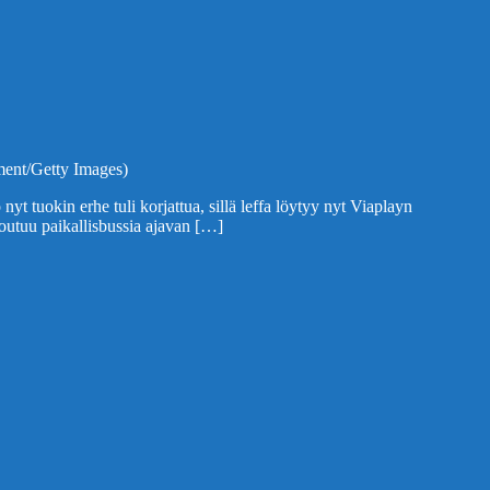
nment/Getty Images)
yt tuokin erhe tuli korjattua, sillä leffa löytyy nyt Viaplayn
toutuu paikallisbussia ajavan […]