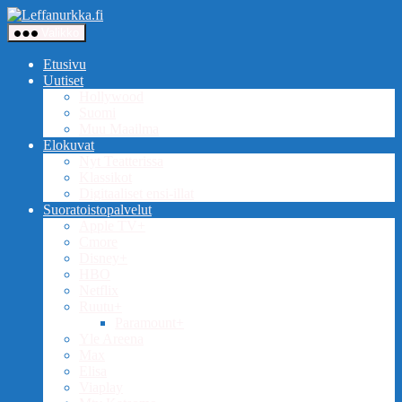
Siirry
Leffanurkka.fi
sisältöön
Valikko
Etusivu
Uutiset
Hollywood
Suomi
Muu Maailma
Elokuvat
Nyt Teatterissa
Klassikot
Digitaaliset ensi-illat
Suoratoistopalvelut
Apple TV+
Cmore
Disney+
HBO
Netflix
Ruutu+
Paramount+
Yle Areena
Max
Elisa
Viaplay