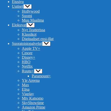
Etusivu
Uutiset
Näytä
alavalikko
Hollywood
Suomi
Muu Maailma
Elokuvat
Näytä
alavalikko
Nyt Teatterissa
Klassikot
Digitaaliset ensi-illat
Suoratoistopalvelut
Näytä
alavalikko
Apple TV+
Cmore
Disney+
HBO
Netflix
Ruutu+
Näytä
alavalikko
Paramount+
Yle Areena
Max
Elisa
Viaplay
Mtv Katsomo
SkyShowtime
Amazon Prime