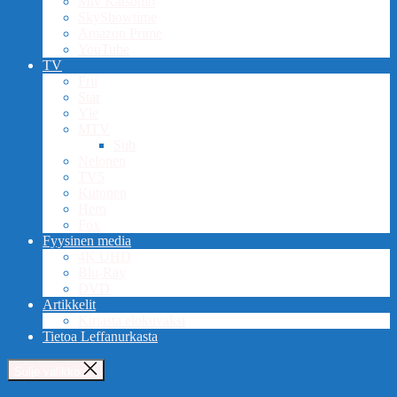
Mtv Katsomo
SkyShowtime
Amazon Prime
YouTube
TV
Frii
Star
Yle
MTV
Sub
Nelonen
TV5
Kutonen
Hero
Fox
Fyysinen media
4K UHD
Blu-Ray
DVD
Artikkelit
Kirjasta elokuvaksi
Tietoa Leffanurkasta
Sulje valikko