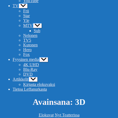
YouTube
TV
Näytä
alavalikko
Frii
Star
Yle
MTV
Näytä
alavalikko
Sub
Nelonen
TV5
Kutonen
Hero
Fox
Fyysinen media
Näytä
alavalikko
4K UHD
Blu-Ray
DVD
Artikkelit
Näytä
alavalikko
Kirjasta elokuvaksi
Tietoa Leffanurkasta
Avainsana:
3D
Kategoriat
Elokuvat
Nyt Teatterissa