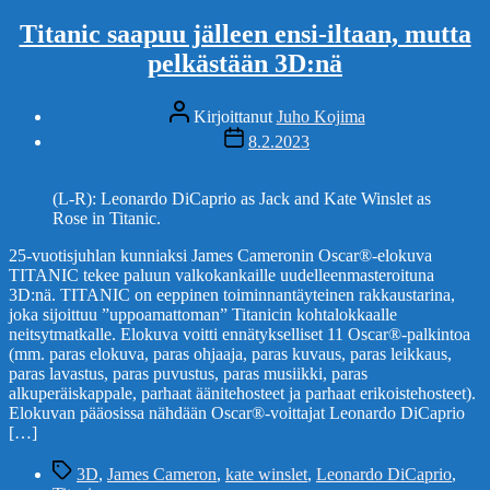
Titanic saapuu jälleen ensi-iltaan, mutta
pelkästään 3D:nä
Kirjoittaja
Kirjoittanut
Juho Kojima
Julkaisupäivämäärä
8.2.2023
(L-R): Leonardo DiCaprio as Jack and Kate Winslet as
Rose in Titanic.
25-vuotisjuhlan kunniaksi James Cameronin Oscar®-elokuva
TITANIC tekee paluun valkokankaille uudelleenmasteroituna
3D:nä. TITANIC on eeppinen toiminnantäyteinen rakkaustarina,
joka sijoittuu ”uppoamattoman” Titanicin kohtalokkaalle
neitsytmatkalle. Elokuva voitti ennätykselliset 11 Oscar®-palkintoa
(mm. paras elokuva, paras ohjaaja, paras kuvaus, paras leikkaus,
paras lavastus, paras puvustus, paras musiikki, paras
alkuperäiskappale, parhaat äänitehosteet ja parhaat erikoistehosteet).
Elokuvan pääosissa nähdään Oscar®-voittajat Leonardo DiCaprio
[…]
Avainsanat
3D
,
James Cameron
,
kate winslet
,
Leonardo DiCaprio
,