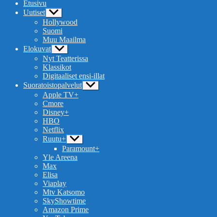
Etusivu
Uutiset
Näytä
alavalikko
Hollywood
Suomi
Muu Maailma
Elokuvat
Näytä
alavalikko
Nyt Teatterissa
Klassikot
Digitaaliset ensi-illat
Suoratoistopalvelut
Näytä
alavalikko
Apple TV+
Cmore
Disney+
HBO
Netflix
Ruutu+
Näytä
alavalikko
Paramount+
Yle Areena
Max
Elisa
Viaplay
Mtv Katsomo
SkyShowtime
Amazon Prime