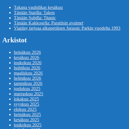
Takana vauhdikas kesäkuu
Tänään Starilla: Taken
Tänään Subilla: Titanic
Tänään Kakkosella: Paratiisin avaimet
Viaplay tarjoaa alkuperäisen Jurassic Parkin vuodelta 1993
Arkistot
heinäkuu 2026
kesäkuu 2026
toukokuu 2026
huhtikuu 2026
maaliskuu 2026
helmikuu 2026
tammikuu 2026
joulukuu 2025
marraskuu 2025
lokakuu 2025
syyskuu 2025
elokuu 2025
heinäkuu 2025
kesäkuu 2025
toukokuu 2025