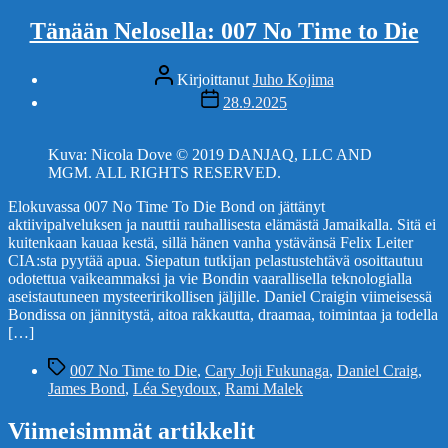
Tänään Nelosella: 007 No Time to Die
Kirjoittaja
Kirjoittanut
Juho Kojima
Julkaisupäivämäärä
28.9.2025
Kuva: Nicola Dove © 2019 DANJAQ, LLC AND
MGM. ALL RIGHTS RESERVED.
Elokuvassa 007 No Time To Die Bond on jättänyt
aktiivipalveluksen ja nauttii rauhallisesta elämästä Jamaikalla. Sitä ei
kuitenkaan kauaa kestä, sillä hänen vanha ystävänsä Felix Leiter
CIA:sta pyytää apua. Siepatun tutkijan pelastustehtävä osoittautuu
odotettua vaikeammaksi ja vie Bondin vaarallisella teknologialla
aseistautuneen mysteeririkollisen jäljille. Daniel Craigin viimeisessä
Bondissa on jännitystä, aitoa rakkautta, draamaa, toimintaa ja todella
[…]
Avainsanat
007 No Time to Die
,
Cary Joji Fukunaga
,
Daniel Craig
,
James Bond
,
Léa Seydoux
,
Rami Malek
Viimeisimmät artikkelit