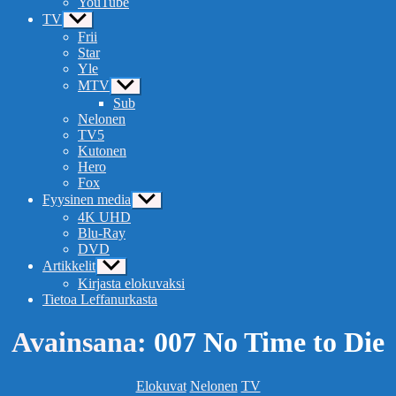
YouTube
TV
Näytä
alavalikko
Frii
Star
Yle
MTV
Näytä
alavalikko
Sub
Nelonen
TV5
Kutonen
Hero
Fox
Fyysinen media
Näytä
alavalikko
4K UHD
Blu-Ray
DVD
Artikkelit
Näytä
alavalikko
Kirjasta elokuvaksi
Tietoa Leffanurkasta
Avainsana:
007 No Time to Die
Kategoriat
Elokuvat
Nelonen
TV