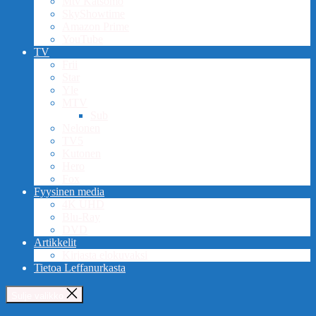
Mtv Katsomo
SkyShowtime
Amazon Prime
YouTube
TV
Frii
Star
Yle
MTV
Sub
Nelonen
TV5
Kutonen
Hero
Fox
Fyysinen media
4K UHD
Blu-Ray
DVD
Artikkelit
Kirjasta elokuvaksi
Tietoa Leffanurkasta
Sulje valikko