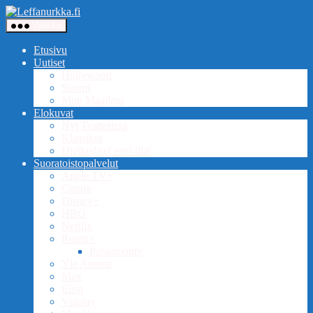
Siirry
Leffanurkka.fi
sisältöön
Valikko
Etusivu
Uutiset
Hollywood
Suomi
Muu Maailma
Elokuvat
Nyt Teatterissa
Klassikot
Digitaaliset ensi-illat
Suoratoistopalvelut
Apple TV+
Cmore
Disney+
HBO
Netflix
Ruutu+
Paramount+
Yle Areena
Max
Elisa
Viaplay