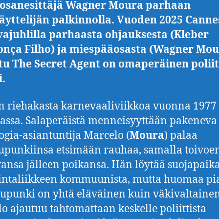
äosanesittäjä Wagner Moura parhaan
äyttelijän palkinnolla. Vuoden 2025 Canne
ajuhlilla parhaasta ohjauksesta (Kleber
nça Filho) ja miespääosasta (Wagner Mou
tu The Secret Agent on omaperäinen polii
i.
n riehakasta karnevaaliviikkoa vuonna 1977
iassa. Salaperäistä menneisyyttään pakeneva
ogia-asiantuntija Marcelo (
Moura
) palaa
upunkiinsa etsimään rauhaa, samalla toivoe
ansa jälleen poikansa. Hän löytää suojapaik
intaliikkeen kommuunista, mutta huomaa pi
aupunki on yhtä eläväinen kuin väkivaltaine
o ajautuu tahtomattaan keskelle poliittista