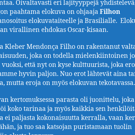
taa. Oivaltavasti eri lajityyppejä yhdistelevä
gon paahtama elokuva on ohjaaja
Filhon
nosoitus elokuvataiteelle ja Brasilialle. Elo
ian virallinen ehdokas Oscar-kisaan.
a Kleber Mendonça Filho on rakentanut val
isuuden, joka on todella mielenkiintoinen jo
 vuoksi, että nyt on kyse kulttuurista, joka er
mme hyvin paljon. Nuo erot lähtevät aina t
ta, mutta eroja on myös elokuvan tekotavassa.
an kertomuksessa parasta oli juonittelu, joka
i koko tarinaa ja myös kaikkia sen henkilöit
a ei paljasta kokonaisuutta kerralla, vaan ke
ähän, ja tuo saa katsojan puristamaan tuolin