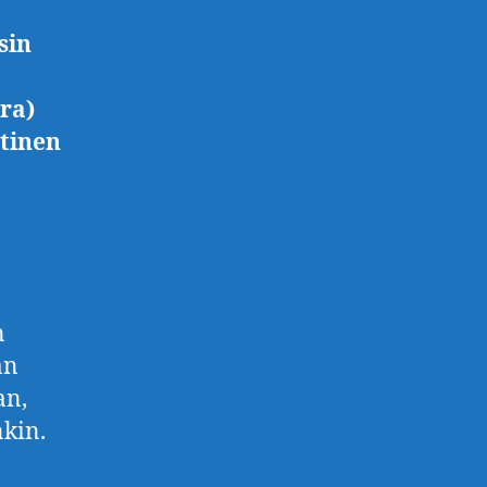
sin
ra)
ttinen
n
an
an,
nkin.