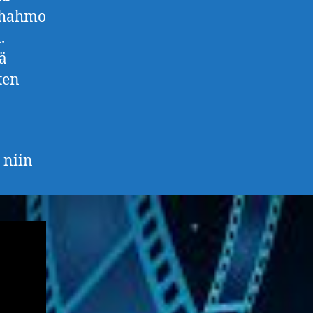
n hahmo
.
dä
ten
a
, niin