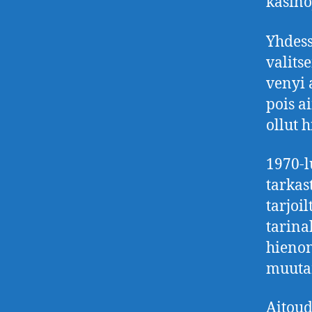
käsino
Yhdess
valits
venyi a
pois a
ollut 
1970-l
tarkast
tarjoil
tarina
hienon
muutam
Aitoud