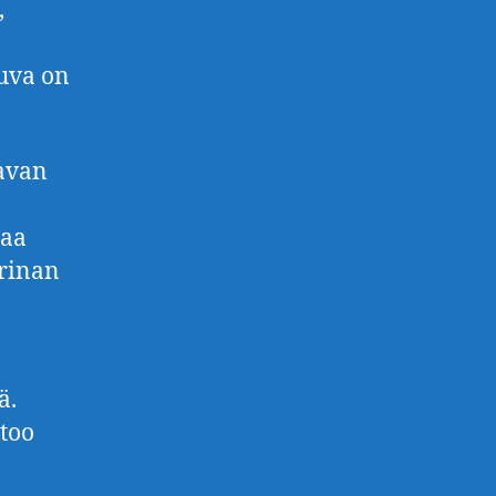
,
kuva on
tavan
oaa
arinan
ä.
rtoo