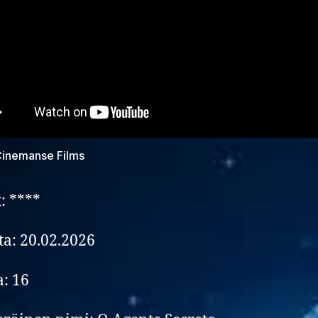
 Cinemanse Films
: ****
lta: 20.02.2026
a: 16