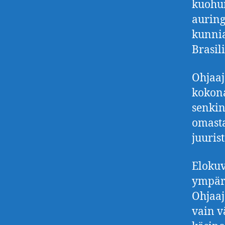
kuohun
aurin
kunnia
Brasil
Ohjaaj
kokona
senkin
omasta
juuris
Elokuv
ympärö
Ohjaaj
vain v