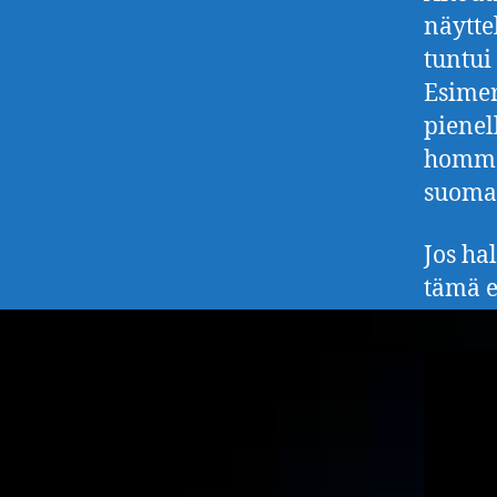
näytte
tuntui
Esimer
pienel
homma 
suomal
Jos hal
tämä e