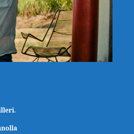
leri.
nnolla