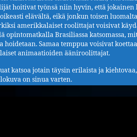
lijät hoitivat työnsä niin hyvin, että jokaine
 oikeasti elävältä, eikä jonkun toisen luomalta
kiksi amerikkalaiset roolittajat voisivat käy
lä opintomatkalla Brasiliassa katsomassa, mi
hoidetaan. Samaa temppua voisivat koetta
aiset animaatioiden ääniroolittajat.
uat katsoa jotain täysin erilaista ja kiehtovaa
lokuva on sinua varten.