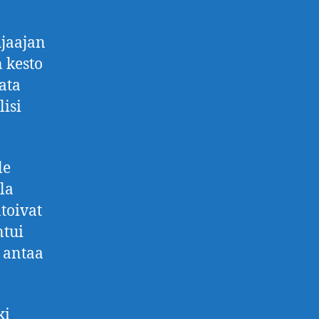
hjaajan
n kesto
kata
lisi
le
lla
ntoivat
ntui
ä antaa
ki