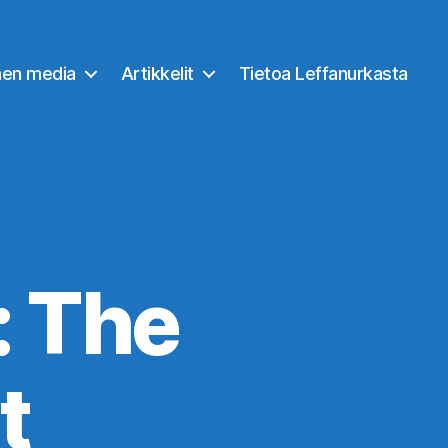
nen media
Artikkelit
Tietoa Leffanurkasta
: The
t