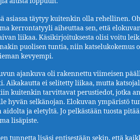
jia alusta loppuun.
ä asiassa täytyy kuitenkin olla rehellinen. O
ema kerrontatyyli aiheuttaa sen, että elokuva
ivan liikaa. Käsikirjoituksesta olisi voitu lei
inakin puolisen tuntia, niin katselukokemus o
hieman kevyempi.
uvun ajankuva oli rakennettu viimeisen pääl
i. Aikakautta ei selitetty liikaa, mutta katsoja
tiin kuitenkin tarvittavat perustiedot, jotka a
lle hyvän selkänojan. Elokuvan ympäristö tu
 aidolta ja eletyltä. Jo pelkästään tuosta pitä
a lisäpiste.
en tunnetta lisäsi entisestään sekin, että kaik