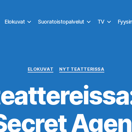
Elokuvat
Suoratoistopalvelut
TV
Fyysi
Kategoriat
ELOKUVAT
NYT TEATTERISSA
teattereissa
Secret Agen