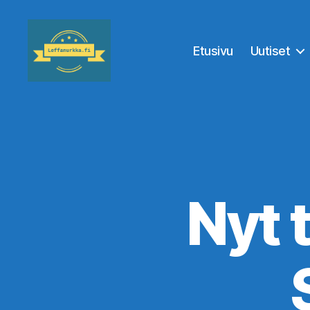
Etusivu
Uutiset
Leffanurkka.fi
Nyt 