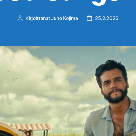
Kirjoittanut
Juho Kojima
25.2.2026
Kirjoittaja
Julkaisupäivämäärä