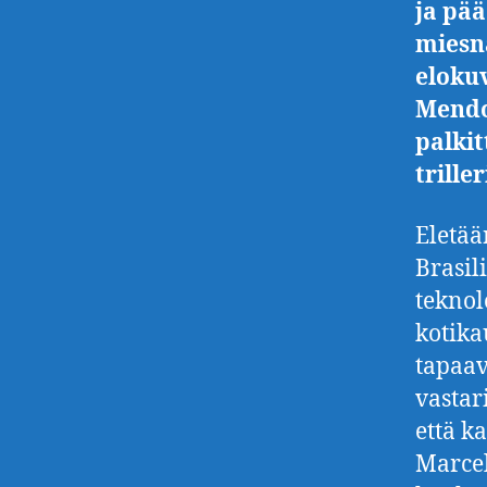
ja pä
miesn
elokuv
Mendo
palkit
triller
Eletää
Brasil
teknol
kotika
tapaav
vastar
että k
Marcel