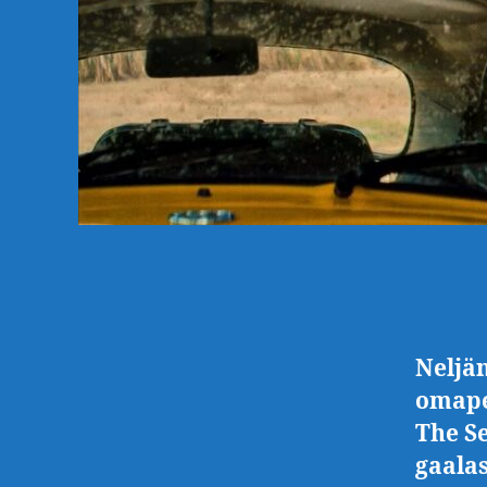
Neljä
omape
The Se
gaalas